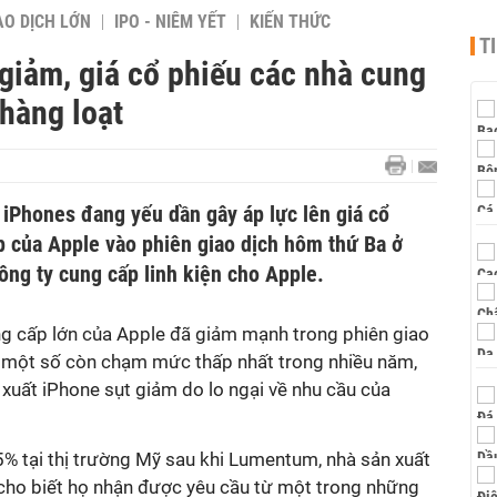
AO DỊCH LỚN
IPO - NIÊM YẾT
KIẾN THỨC
T
giảm, giá cổ phiếu các nhà cung
hàng loạt
 iPhones đang yếu dần gây áp lực lên giá cổ
p của Apple vào phiên giao dịch hôm thứ Ba ở
công ty cung cấp linh kiện cho Apple.
g cấp lớn của Apple đã giảm mạnh trong phiên giao
 một số còn chạm mức thấp nhất trong nhiều năm,
 xuất iPhone sụt giảm do lo ngại về nhu cầu của
5% tại thị trường Mỹ sau khi Lumentum, nhà sản xuất
 cho biết họ nhận được yêu cầu từ một trong những