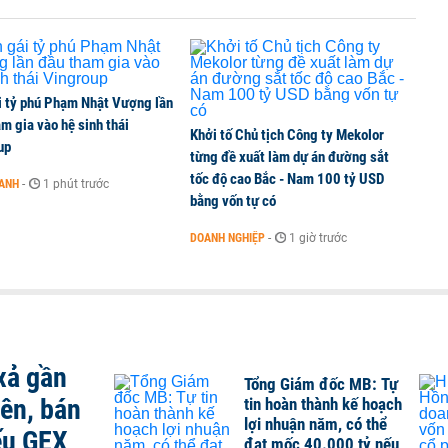
i tỷ phú Phạm Nhật Vượng lần
m gia vào hệ sinh thái
Khởi tố Chủ tịch Công ty Mekolor
up
từng đề xuất làm dự án đường sắt
tốc độ cao Bắc - Nam 100 tỷ USD
OANH
-
1 phút trước
bằng vốn tự có
DOANH NGHIỆP
-
1 giờ trước
xả gần
Tổng Giám đốc MB: Tự
iên, bán
tin hoàn thành kế hoạch
lợi nhuận năm, có thể
ếu GEX
đạt mốc 40.000 tỷ nếu