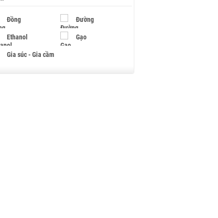
Đồng
Đường
Ethanol
Gạo
Gia súc - Gia cầm
Giấy
Gỗ
Hạt điều
Hồ tiêu - Hạt tiêu
Khí đốt
Kim loại khác
Mắc ca
Muối
Ngũ cốc
Nhựa - Hạt nhựa
Palladium
Phân bón