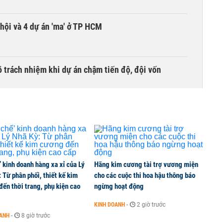
hội và 4 dự án 'ma' ở TP HCM
õ trách nhiệm khi dự án chậm tiến độ, đội vốn
ng làm đường sắt kết nối Trung Quốc
ành kế hoạch lợi nhuận năm, có thể đạt mốc 40.000
’ kinh doanh hàng xa xỉ của Lý
Hãng kim cương tài trợ vương miện
 Từ phân phối, thiết kế kim
cho các cuộc thi hoa hậu thông báo
ến thời trang, phụ kiện cao
ngừng hoạt động
KINH DOANH
-
2 giờ trước
00 tỷ đồng sau ba phiên, bán ròng 200 tỷ đồng cổ
OANH
-
8 giờ trước