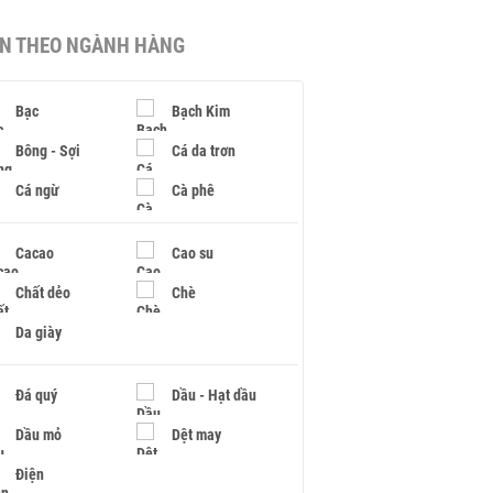
IN THEO NGÀNH HÀNG
Bạc
Bạch Kim
Bông - Sợi
Cá da trơn
Cá ngừ
Cà phê
Cacao
Cao su
Chất dẻo
Chè
Da giày
Đá quý
Dầu - Hạt dầu
Dầu mỏ
Dệt may
Điện