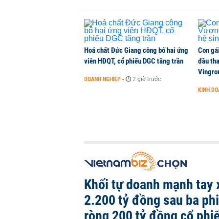
CHỨNG KHOÁN
-
1 phút trước
Hoá chất Đức Giang công bố hai ứng
Con gá
viên HĐQT, cổ phiếu DGC tăng trần
đầu tha
Vingro
DOANH NGHIỆP
-
2 giờ trước
KINH D
Khối tự doanh mạnh tay 
2.200 tỷ đồng sau ba ph
ròng 200 tỷ đồng cổ phi