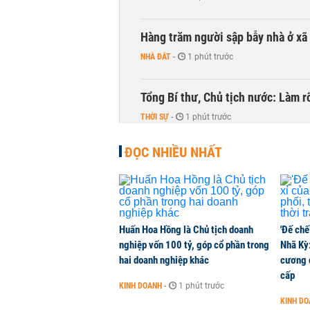
Hàng trăm người sập bẫy nhà ở xã 
NHÀ ĐẤT
-
1 phút trước
Tổng Bí thư, Chủ tịch nước: Làm r
THỜI SỰ
-
1 phút trước
ĐỌC NHIỀU NHẤT
Quảng Ninh tính chi 80.000 tỷ đồ
THỜI SỰ
-
1 phút trước
Tổng Giám đốc MB: Tự tin hoàn th
Huấn Hoa Hồng là Chủ tịch doanh
'Đế chế
tỷ nếu tình hình thuận lợi
nghiệp vốn 100 tỷ, góp cổ phần trong
Nhã Kỳ:
TÀI CHÍNH
-
1 phút trước
hai doanh nghiệp khác
cương đ
cấp
KINH DOANH
-
1 phút trước
Khối tự doanh mạnh tay xả gần 2.2
KINH D
phiếu GEX hôm nay