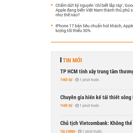
Chấm dứt kỷ nguyên ‘chỉ biết lắp ráp’, Goo
Apple đang biến Việt Nam thành thủ phủ 
như thế nào?
iPhone 17 bản tiêu chuẩn hút khách, Appl
lượng tối thiểu 30%
TIN MỚI
TP HCM tính xây trung tâm thương
THỜI SỰ
-
1 phút trước
Chuyên gia hiến kế tái thiết sông
THỜI SỰ
-
1 phút trước
Chủ tịch Vietcombank: Không thể q
TÀI CHÍNH
-
1 phút trước