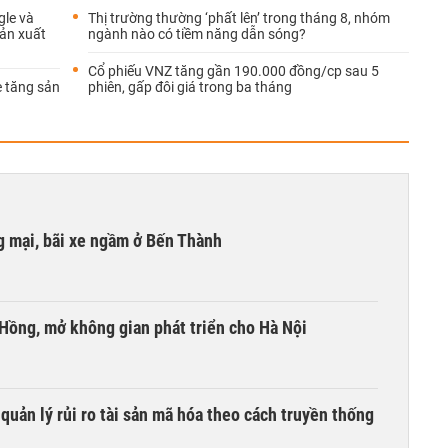
gle và
Thị trường thường ‘phất lên’ trong tháng 8, nhóm
sản xuất
ngành nào có tiềm năng dẫn sóng?
Cổ phiếu VNZ tăng gần 190.000 đồng/cp sau 5
e tăng sản
phiên, gấp đôi giá trong ba tháng
 mại, bãi xe ngầm ở Bến Thành
 Hồng, mở không gian phát triển cho Hà Nội
uản lý rủi ro tài sản mã hóa theo cách truyền thống