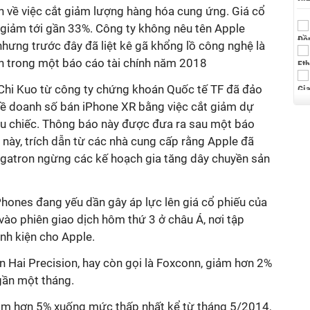
h về việc cắt giảm lượng hàng hóa cung ứng. Giá cổ
giảm tới gần 33%. Công ty không nêu tên Apple
hưng trước đây đã liệt kê gã khổng lồ công nghệ là
h trong một báo cáo tài chính năm 2018
Chi Kuo từ công ty chứng khoán Quốc tế TF đã đảo
ề doanh số bán iPhone XR bằng việc cắt giảm dự
u chiếc. Thông báo này được đưa ra sau một báo
 này, trích dẫn từ các nhà cung cấp rằng Apple đã
gatron ngừng các kế hoạch gia tăng dây chuyền sản
Phones đang yếu dần gây áp lực lên giá cổ phiếu của
ào phiên giao dịch hôm thứ 3 ở châu Á, nơi tập
inh kiện cho Apple.
on Hai Precision, hay còn gọi là Foxconn, giảm hơn 2%
gần một tháng.
ảm hơn 5% xuống mức thấp nhất kể từ tháng 5/2014,