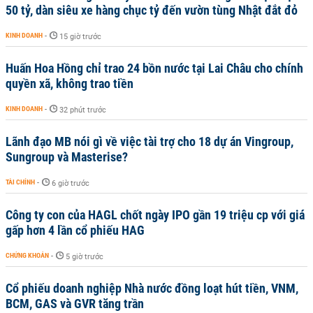
50 tỷ, dàn siêu xe hàng chục tỷ đến vườn tùng Nhật đắt đỏ
KINH DOANH
-
15 giờ trước
Huấn Hoa Hồng chỉ trao 24 bồn nước tại Lai Châu cho chính
quyền xã, không trao tiền
KINH DOANH
-
32 phút trước
Lãnh đạo MB nói gì về việc tài trợ cho 18 dự án Vingroup,
Sungroup và Masterise?
TÀI CHÍNH
-
6 giờ trước
Công ty con của HAGL chốt ngày IPO gần 19 triệu cp với giá
gấp hơn 4 lần cổ phiếu HAG
CHỨNG KHOÁN
-
5 giờ trước
Cổ phiếu doanh nghiệp Nhà nước đồng loạt hút tiền, VNM,
BCM, GAS và GVR tăng trần