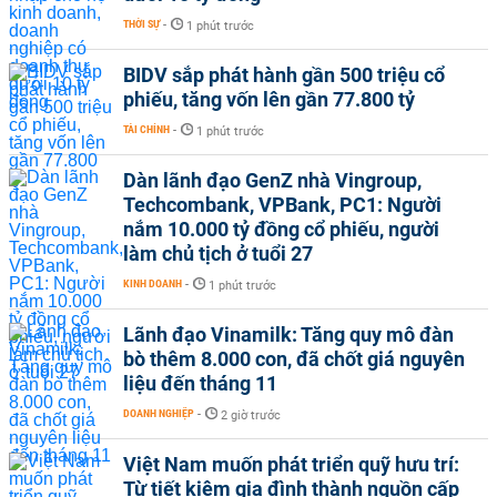
THỜI SỰ
-
1 phút trước
BIDV sắp phát hành gần 500 triệu cổ
phiếu, tăng vốn lên gần 77.800 tỷ
TÀI CHÍNH
-
1 phút trước
Dàn lãnh đạo GenZ nhà Vingroup,
Techcombank, VPBank, PC1: Người
nắm 10.000 tỷ đồng cổ phiếu, người
làm chủ tịch ở tuổi 27
KINH DOANH
-
1 phút trước
Lãnh đạo Vinamilk: Tăng quy mô đàn
bò thêm 8.000 con, đã chốt giá nguyên
liệu đến tháng 11
DOANH NGHIỆP
-
2 giờ trước
Việt Nam muốn phát triển quỹ hưu trí:
Từ tiết kiệm gia đình thành nguồn cấp