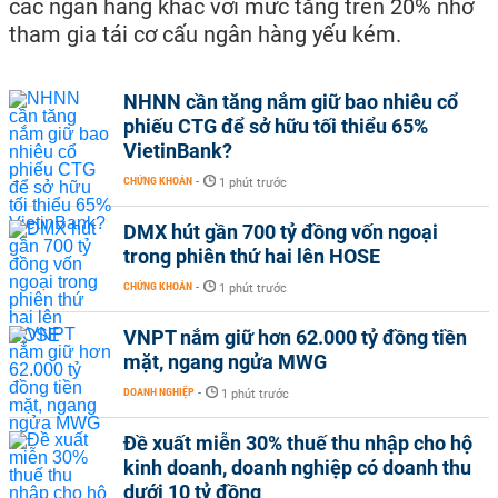
các ngân hàng khác với mức tăng trên 20% nhờ
tham gia tái cơ cấu ngân hàng yếu kém.
NHNN cần tăng nắm giữ bao nhiêu cổ
phiếu CTG để sở hữu tối thiểu 65%
VietinBank?
CHỨNG KHOÁN
-
1 phút trước
DMX hút gần 700 tỷ đồng vốn ngoại
trong phiên thứ hai lên HOSE
CHỨNG KHOÁN
-
1 phút trước
VNPT nắm giữ hơn 62.000 tỷ đồng tiền
mặt, ngang ngửa MWG
DOANH NGHIỆP
-
1 phút trước
Đề xuất miễn 30% thuế thu nhập cho hộ
kinh doanh, doanh nghiệp có doanh thu
dưới 10 tỷ đồng