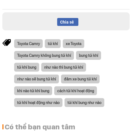
Chia sẻ
Toyota Camry
túi khí
xe Toyota
Toyota Camry không bung túi khí
bung túi khí
túi khí bung
như nào thì bung túi khí
như nào sẽ bung túi khí
đâm xe bung túi khí
khi nào túi khí bung
cách túi khí hoạt động
túi khí hoạt động như nào
túi khí bung như nào
Có thể bạn quan tâm