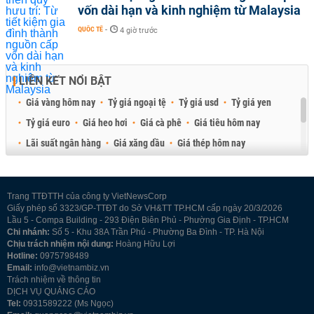
vốn dài hạn và kinh nghiệm từ Malaysia
QUỐC TẾ
-
4 giờ trước
LIÊN KẾT NỔI BẬT
Giá vàng hôm nay
Tỷ giá ngoại tệ
Tỷ giá usd
Tỷ giá yen
Tỷ giá euro
Giá heo hơi
Giá cà phê
Giá tiêu hôm nay
Lãi suất ngân hàng
Giá xăng dầu
Giá thép hôm nay
Giá sầu riêng
Giá thịt heo
Giá gạo
Giá cao su
Best Retail Brokers
Diễn đàn đầu tư Việt Nam 2026
Trang TTĐTTH của công ty VietNewsCorp
Giấy phép số 3323/GP-TTĐT do Sở VH&TT TP.HCM cấp ngày 20/3/2026
Lầu 5 - Compa Building - 293 Điện Biên Phủ - Phường Gia Định - TP.HCM
Chi nhánh:
Số 5 - Khu 38A Trần Phú - Phường Ba Đình - TP. Hà Nội
Chịu trách nhiệm nội dung:
Hoàng Hữu Lợi
Hotline:
0975798489
Email:
info@vietnambiz.vn
Trách nhiệm về thông tin
DỊCH VỤ QUẢNG CÁO
Tel:
0931589222 (Ms Ngọc)