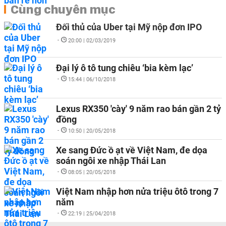
Cùng chuyên mục
Đối thủ của Uber tại Mỹ nộp đơn IPO
-
20:00 | 02/03/2019
Đại lý ô tô tung chiêu ‘bia kèm lạc’
-
15:44 | 06/10/2018
Lexus RX350 'cày' 9 năm rao bán gần 2 tỷ
đồng
-
10:50 | 20/05/2018
Xe sang Đức ồ ạt về Việt Nam, đe dọa
soán ngôi xe nhập Thái Lan
-
08:05 | 20/05/2018
Việt Nam nhập hơn nửa triệu ôtô trong 7
năm
-
22:19 | 25/04/2018