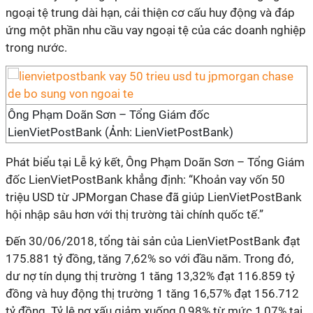
ngoại tệ trung dài hạn, cải thiện cơ cấu huy động và đáp
ứng một phần nhu cầu vay ngoại tệ của các doanh nghiệp
trong nước.
Ông Phạm Doãn Sơn – Tổng Giám đốc
LienVietPostBank (Ảnh: LienVietPostBank)
Phát biểu tại Lễ ký kết, Ông Phạm Doãn Sơn – Tổng Giám
đốc LienVietPostBank khẳng định: “Khoản vay vốn 50
triệu USD từ JPMorgan Chase đã giúp LienVietPostBank
hội nhập sâu hơn với thị trường tài chính quốc tế.”
Đến 30/06/2018, tổng tài sản của LienVietPostBank đạt
175.881 tỷ đồng, tăng 7,62% so với đầu năm. Trong đó,
dư nợ tín dụng thị trường 1 tăng 13,32% đạt 116.859 tỷ
đồng và huy động thị trường 1 tăng 16,57% đạt 156.712
tỷ đồng. Tỷ lệ nợ xấu giảm xuống 0,98% từ mức 1,07% tại