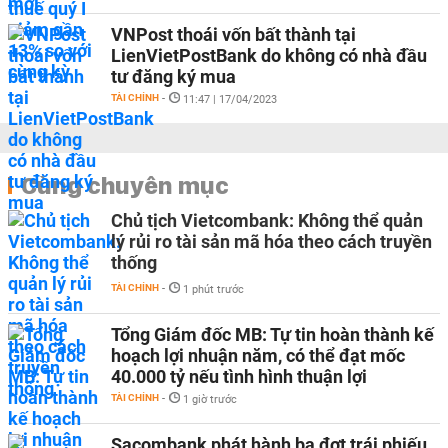
VNPost thoái vốn bất thành tại
LienVietPostBank do không có nhà đầu
tư đăng ký mua
TÀI CHÍNH
-
11:47 | 17/04/2023
Cùng chuyên mục
Chủ tịch Vietcombank: Không thể quản
lý rủi ro tài sản mã hóa theo cách truyền
thống
TÀI CHÍNH
-
1 phút trước
Tổng Giám đốc MB: Tự tin hoàn thành kế
hoạch lợi nhuận năm, có thể đạt mốc
40.000 tỷ nếu tình hình thuận lợi
TÀI CHÍNH
-
1 giờ trước
Sacombank phát hành ba đợt trái phiếu