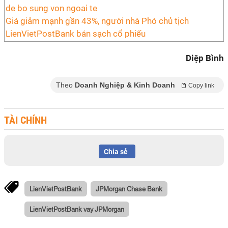
Giá giảm mạnh gần 43%, người nhà Phó chủ tịch
LienVietPostBank bán sạch cổ phiếu
Diệp Bình
Theo
Doanh Nghiệp & Kinh Doanh
Copy link
TÀI CHÍNH
Chia sẻ
LienVietPostBank
JPMorgan Chase Bank
LienVietPostBank vay JPMorgan