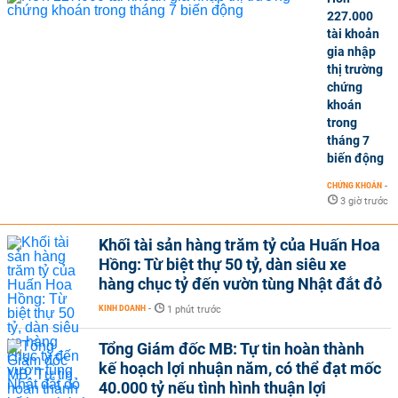
227.000
tài khoản
gia nhập
thị trường
chứng
khoán
trong
tháng 7
biến động
CHỨNG KHOÁN
-
3 giờ trước
Khối tài sản hàng trăm tỷ của Huấn Hoa
Hồng: Từ biệt thự 50 tỷ, dàn siêu xe
hàng chục tỷ đến vườn tùng Nhật đắt đỏ
KINH DOANH
-
1 phút trước
Tổng Giám đốc MB: Tự tin hoàn thành
kế hoạch lợi nhuận năm, có thể đạt mốc
40.000 tỷ nếu tình hình thuận lợi