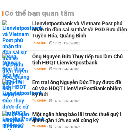
Có thể bạn quan tâm
Lienvietpostbank và Vietnam Post phủ
nhận tin đồn sai sự thật về PGD Bưu điện
Tuyên Hóa, Quảng Bình
TÀI CHÍNH
-
17:32 | 11/05/2023
Ông Nguyễn Đức Thụy tiếp tục làm Chủ
tịch HĐQT Lienvietpostbank
TÀI CHÍNH
-
20:29 | 24/04/2023
Em trai ông Nguyễn Đức Thụy được đề
cử vào HĐQT LienVietPostBank nhiệm
kỳ mới
TÀI CHÍNH
-
14:56 | 23/04/2023
Một ngân hàng báo lãi trước thuế quý I
giảm gần 13% so với cùng kỳ
TÀI CHÍNH
-
17:00 | 20/04/2023