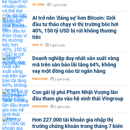
TÀI CHÍNH
-
1 giờ trước
AI trở nên 'đáng sợ' hơn Bitcoin: Giới
đầu tư tháo chạy vì thị trường bốc hơi
40%, 150 tỷ USD bị rút không thương
tiếc
QUỐC TẾ
-
2 giờ trước
Doanh nghiệp duy nhất sản xuất vàng
mã trên sàn báo lãi tăng 64%, không
vay một đồng nào từ ngân hàng
KINH DOANH
-
2 giờ trước
Con gái tỷ phú Phạm Nhật Vượng lần
đầu tham gia vào hệ sinh thái Vingroup
KINH DOANH
-
3 giờ trước
Hơn 227.000 tài khoản gia nhập thị
trường chứng khoán trong tháng 7 biến