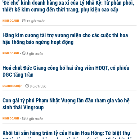
'Đế chế’ kinh doanh hàng xa xỉ của Lý Nhã Kỳ: Từ phân phối,
thiết kế kim cương đến thời trang, phụ kiện cao cấp
KINH DOANH
-
13 giờ trước
Hãng kim cương tài trợ vương miện cho các cuộc thi hoa
hậu thông báo ngừng hoạt động
KINH DOANH
-
8 giờ trước
Hoá chất Đức Giang công bố hai ứng viên HĐQT, cổ phiếu
DGC tăng trần
DOANH NGHIỆP
-
8 giờ trước
Con gái tỷ phú Phạm Nhật Vượng lần đầu tham gia vào hệ
sinh thái Vingroup
KINH DOANH
-
3 giờ trước
Khối tài sản hàng trăm tỷ của Huấn Hoa Hồng: Từ biệt thự