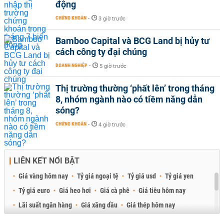
động
CHỨNG KHOÁN
-
3 giờ trước
Bamboo Capital và BCG Land bị hủy tư
cách công ty đại chúng
DOANH NGHIỆP
-
5 giờ trước
Thị trường thường ‘phất lên’ trong tháng
8, nhóm ngành nào có tiềm năng dẫn
sóng?
CHỨNG KHOÁN
-
4 giờ trước
LIÊN KẾT NỔI BẬT
Giá vàng hôm nay
Tỷ giá ngoại tệ
Tỷ giá usd
Tỷ giá yen
Tỷ giá euro
Giá heo hơi
Giá cà phê
Giá tiêu hôm nay
Lãi suất ngân hàng
Giá xăng dầu
Giá thép hôm nay
Giá sầu riêng
Giá thịt heo
Giá gạo
Giá cao su