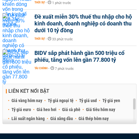
THỜI SỰ
-
1 phút trước
Đề xuất miễn 30% thuế thu nhập cho hộ
kinh doanh, doanh nghiệp có doanh thu
dưới 10 tỷ đồng
THỜI SỰ
-
33 phút trước
BIDV sắp phát hành gần 500 triệu cổ
phiếu, tăng vốn lên gần 77.800 tỷ
TÀI CHÍNH
-
7 phút trước
LIÊN KẾT NỔI BẬT
Giá vàng hôm nay
Tỷ giá ngoại tệ
Tỷ giá usd
Tỷ giá yen
Tỷ giá euro
Giá heo hơi
Giá cà phê
Giá tiêu hôm nay
Lãi suất ngân hàng
Giá xăng dầu
Giá thép hôm nay
Giá sầu riêng
Giá thịt heo
Giá gạo
Giá cao su
Best Retail Brokers
Diễn đàn đầu tư Việt Nam 2026