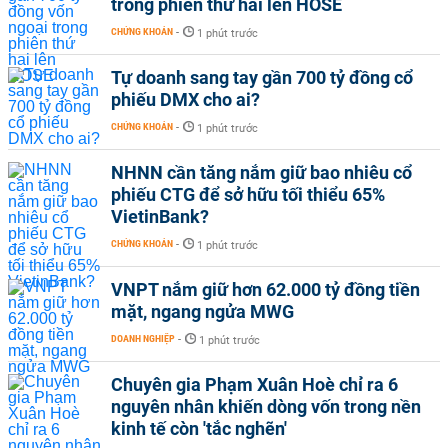
trong phiên thứ hai lên HOSE
CHỨNG KHOÁN
-
1 phút trước
Tự doanh sang tay gần 700 tỷ đồng cổ
phiếu DMX cho ai?
CHỨNG KHOÁN
-
1 phút trước
NHNN cần tăng nắm giữ bao nhiêu cổ
phiếu CTG để sở hữu tối thiểu 65%
VietinBank?
CHỨNG KHOÁN
-
1 phút trước
VNPT nắm giữ hơn 62.000 tỷ đồng tiền
mặt, ngang ngửa MWG
DOANH NGHIỆP
-
1 phút trước
Chuyên gia Phạm Xuân Hoè chỉ ra 6
nguyên nhân khiến dòng vốn trong nền
kinh tế còn 'tắc nghẽn'