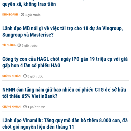
quyền xã, không trao tiền
KINH DOANH
-
3 giờ trước
Lãnh đạo MB nói gì về việc tài trợ cho 18 dự án Vingroup,
Sungroup và Masterise?
TÀI CHÍNH
-
9 giờ trước
Công ty con của HAGL chốt ngày IPO gần 19 triệu cp với giá
gấp hơn 4 lần cổ phiếu HAG
CHỨNG KHOÁN
-
8 giờ trước
NHNN cần tăng nắm giữ bao nhiêu cổ phiếu CTG để sở hữu
tối thiểu 65% VietinBank?
CHỨNG KHOÁN
-
1 phút trước
Lãnh đạo Vinamilk: Tăng quy mô đàn bò thêm 8.000 con, đã
chốt giá nguyên liệu đến tháng 11