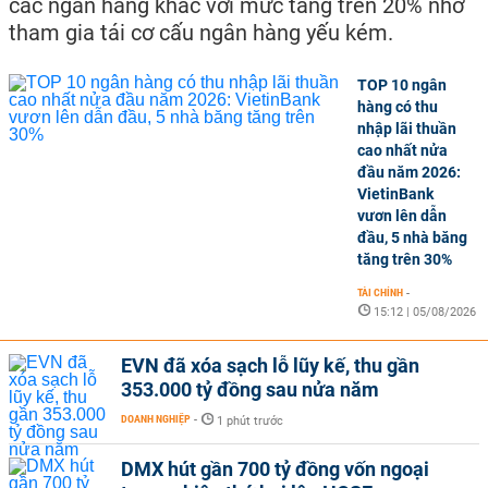
các ngân hàng khác với mức tăng trên 20% nhờ
tham gia tái cơ cấu ngân hàng yếu kém.
TOP 10 ngân
hàng có thu
nhập lãi thuần
cao nhất nửa
đầu năm 2026:
VietinBank
vươn lên dẫn
đầu, 5 nhà băng
tăng trên 30%
TÀI CHÍNH
-
15:12 | 05/08/2026
EVN đã xóa sạch lỗ lũy kế, thu gần
353.000 tỷ đồng sau nửa năm
DOANH NGHIỆP
-
1 phút trước
DMX hút gần 700 tỷ đồng vốn ngoại