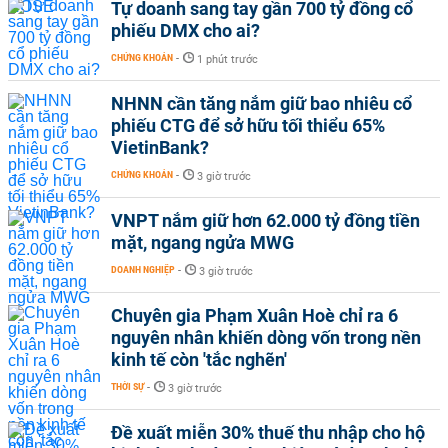
Tự doanh sang tay gần 700 tỷ đồng cổ
phiếu DMX cho ai?
CHỨNG KHOÁN
-
1 phút trước
NHNN cần tăng nắm giữ bao nhiêu cổ
phiếu CTG để sở hữu tối thiểu 65%
VietinBank?
CHỨNG KHOÁN
-
3 giờ trước
VNPT nắm giữ hơn 62.000 tỷ đồng tiền
mặt, ngang ngửa MWG
DOANH NGHIỆP
-
3 giờ trước
Chuyên gia Phạm Xuân Hoè chỉ ra 6
nguyên nhân khiến dòng vốn trong nền
kinh tế còn 'tắc nghẽn'
THỜI SỰ
-
3 giờ trước
Đề xuất miễn 30% thuế thu nhập cho hộ