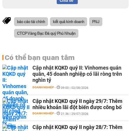
Chia sẻ
báo cáo tài chính
kết quả kinh doanh
PNJ
CTCP Vàng Bạc Đá quý Phú Nhuận
Có thể bạn quan tâm
Cập nhật KQKD quý II: Vinhomes quán
quân, 45 doanh nghiệp có lãi ròng trên
nghìn tỷ
DOANH NGHIỆP
-
09:00 | 02/08/2026
Cập nhật KQKD quý II ngày 29/7: Thêm
nhiều khoản lãi đột biến được công bố
DOANH NGHIỆP
-
21:36 | 29/07/2026
Cập nhật KQKD quý II ngày 28/7: Thêm