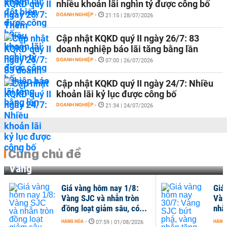
nhiều khoản lãi nghìn tỷ được công bố
DOANH NGHIỆP
-
21:15 | 28/07/2026
Cập nhật KQKD quý II ngày 26/7: 83
doanh nghiệp báo lãi tăng bằng lần
DOANH NGHIỆP
-
07:00 | 26/07/2026
Cập nhật KQKD quý II ngày 24/7: Nhiều
khoản lãi kỷ lục được công bố
DOANH NGHIỆP
-
21:34 | 24/07/2026
Cùng chủ đề
Vàng
Giá vàng hôm nay 1/8:
Giá
Vàng SJC và nhẫn tròn
Vàn
đồng loạt giảm sâu, có...
nhẫn
HÀNG HÓA
-
HÀNG
07:59 | 01/08/2026