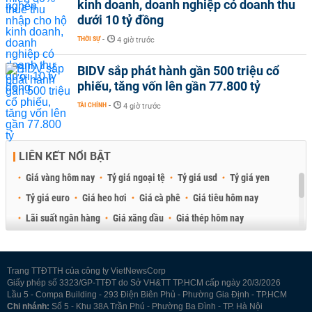
kinh doanh, doanh nghiệp có doanh thu
dưới 10 tỷ đồng
THỜI SỰ
-
4 giờ trước
BIDV sắp phát hành gần 500 triệu cổ
phiếu, tăng vốn lên gần 77.800 tỷ
TÀI CHÍNH
-
4 giờ trước
LIÊN KẾT NỔI BẬT
Giá vàng hôm nay
Tỷ giá ngoại tệ
Tỷ giá usd
Tỷ giá yen
Tỷ giá euro
Giá heo hơi
Giá cà phê
Giá tiêu hôm nay
Lãi suất ngân hàng
Giá xăng dầu
Giá thép hôm nay
Giá sầu riêng
Giá thịt heo
Giá gạo
Giá cao su
Best Retail Brokers
Diễn đàn đầu tư Việt Nam 2026
Trang TTĐTTH của công ty VietNewsCorp
Giấy phép số 3323/GP-TTĐT do Sở VH&TT TP.HCM cấp ngày 20/3/2026
Lầu 5 - Compa Building - 293 Điện Biên Phủ - Phường Gia Định - TP.HCM
Chi nhánh:
Số 5 - Khu 38A Trần Phú - Phường Ba Đình - TP. Hà Nội