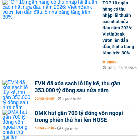
TOP 10 ngân
hàng có thu
nhập lãi thuần
cao nhất nửa
đầu năm 2026:
VietinBank
vươn lên dẫn
đầu, 5 nhà băng
tăng trên 30%
TÀI CHÍNH
-
15:12 | 05/08/2026
EVN đã xóa sạch lỗ lũy kế, thu gần
353.000 tỷ đồng sau nửa năm
DOANH NGHIỆP
-
1 phút trước
DMX hút gần 700 tỷ đồng vốn ngoại
trong phiên thứ hai lên HOSE
CHỨNG KHOÁN
-
3 giờ trước