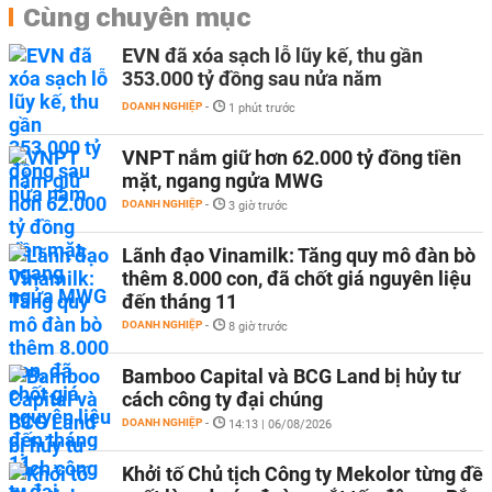
Cùng chuyên mục
EVN đã xóa sạch lỗ lũy kế, thu gần
353.000 tỷ đồng sau nửa năm
DOANH NGHIỆP
-
1 phút trước
VNPT nắm giữ hơn 62.000 tỷ đồng tiền
mặt, ngang ngửa MWG
DOANH NGHIỆP
-
3 giờ trước
Lãnh đạo Vinamilk: Tăng quy mô đàn bò
thêm 8.000 con, đã chốt giá nguyên liệu
đến tháng 11
DOANH NGHIỆP
-
8 giờ trước
Bamboo Capital và BCG Land bị hủy tư
cách công ty đại chúng
DOANH NGHIỆP
-
14:13 | 06/08/2026
Khởi tố Chủ tịch Công ty Mekolor từng đề