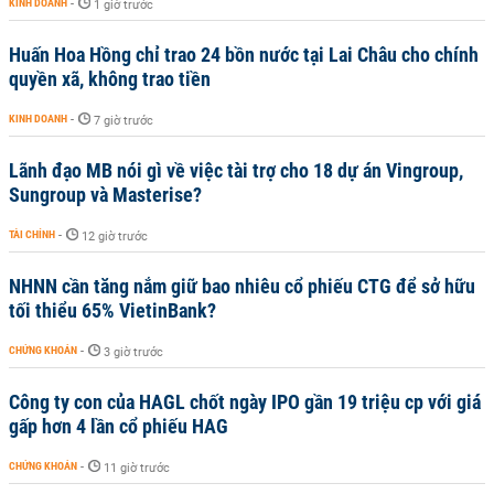
KINH DOANH
-
1 giờ trước
Huấn Hoa Hồng chỉ trao 24 bồn nước tại Lai Châu cho chính
quyền xã, không trao tiền
KINH DOANH
-
7 giờ trước
Lãnh đạo MB nói gì về việc tài trợ cho 18 dự án Vingroup,
Sungroup và Masterise?
TÀI CHÍNH
-
12 giờ trước
NHNN cần tăng nắm giữ bao nhiêu cổ phiếu CTG để sở hữu
tối thiểu 65% VietinBank?
CHỨNG KHOÁN
-
3 giờ trước
Công ty con của HAGL chốt ngày IPO gần 19 triệu cp với giá
gấp hơn 4 lần cổ phiếu HAG
CHỨNG KHOÁN
-
11 giờ trước