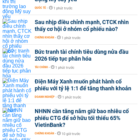
QUỐC TẾ
-
1 phút trước
Sau nhịp điều chỉnh mạnh, CTCK nhìn
thấy cơ hội ở nhóm cổ phiếu nào?
CHỨNG KHOÁN
-
1 phút trước
Bức tranh tài chính tiêu dùng nửa đầu
2026 tiếp tục phân hóa
TÀI CHÍNH
-
1 phút trước
Điện Máy Xanh muốn phát hành cổ
phiếu với tỷ lệ 1:1 để tăng thanh khoản
DOANH NGHIỆP
-
1 phút trước
NHNN cần tăng nắm giữ bao nhiêu cổ
phiếu CTG để sở hữu tối thiểu 65%
VietinBank?
CHỨNG KHOÁN
-
10 giờ trước