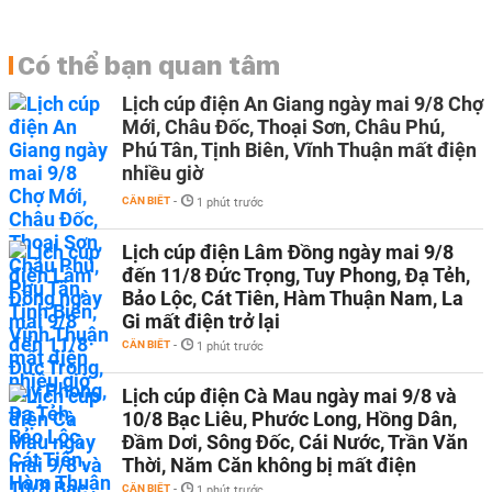
Có thể bạn quan tâm
Lịch cúp điện An Giang ngày mai 9/8 Chợ
Mới, Châu Đốc, Thoại Sơn, Châu Phú,
Phú Tân, Tịnh Biên, Vĩnh Thuận mất điện
nhiều giờ
CẦN BIẾT
-
1 phút trước
Lịch cúp điện Lâm Đồng ngày mai 9/8
đến 11/8 Đức Trọng, Tuy Phong, Đạ Tẻh,
Bảo Lộc, Cát Tiên, Hàm Thuận Nam, La
Gi mất điện trở lại
CẦN BIẾT
-
1 phút trước
Lịch cúp điện Cà Mau ngày mai 9/8 và
10/8 Bạc Liêu, Phước Long, Hồng Dân,
Đầm Dơi, Sông Đốc, Cái Nước, Trần Văn
Thời, Năm Căn không bị mất điện
CẦN BIẾT
-
1 phút trước