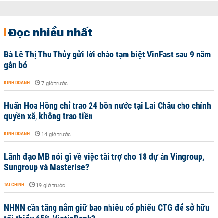
Đọc nhiều nhất
Bà Lê Thị Thu Thủy gửi lời chào tạm biệt VinFast sau 9 năm
gắn bó
KINH DOANH
-
7 giờ trước
Huấn Hoa Hồng chỉ trao 24 bồn nước tại Lai Châu cho chính
quyền xã, không trao tiền
KINH DOANH
-
14 giờ trước
Lãnh đạo MB nói gì về việc tài trợ cho 18 dự án Vingroup,
Sungroup và Masterise?
TÀI CHÍNH
-
19 giờ trước
NHNN cần tăng nắm giữ bao nhiêu cổ phiếu CTG để sở hữu