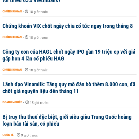
tối thiểu 65% VietinBank?
CHỨNG KHOÁN
-
10 giờ trước
Chứng khoán VIX chốt ngày chia cổ tức ngay trong tháng 8
CHỨNG KHOÁN
-
10 giờ trước
Công ty con của HAGL chốt ngày IPO gần 19 triệu cp với giá
gấp hơn 4 lần cổ phiếu HAG
CHỨNG KHOÁN
-
18 giờ trước
Lãnh đạo Vinamilk: Tăng quy mô đàn bò thêm 8.000 con, đã
chốt giá nguyên liệu đến tháng 11
DOANH NGHIỆP
-
15 giờ trước
Bị truy thu thuế đặc biệt, giới siêu giàu Trung Quốc hoảng
loạn bán tài sản, cổ phiếu
QUỐC TẾ
-
9 giờ trước