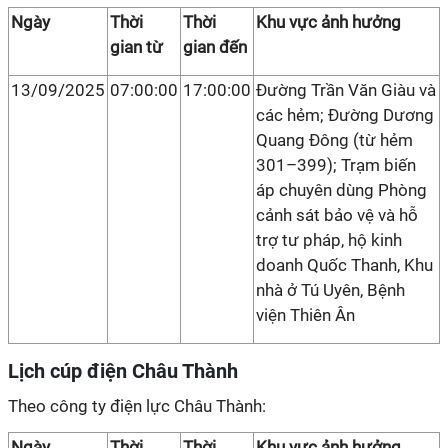
Ngày
Thời
Thời
Khu vực ảnh hưởng
gian từ
gian đến
13/09/2025
07:00:00
17:00:00
Đường Trần Văn Giàu và
các hẻm; Đường Dương
Quang Đông (từ hẻm
301–399); Trạm biến
áp chuyên dùng Phòng
cảnh sát bảo vệ và hỗ
trợ tư pháp, hộ kinh
doanh Quốc Thanh, Khu
nhà ở Tú Uyên, Bệnh
viện Thiên Ân
Lịch cúp điện Châu Thành
Theo công ty điện lực Châu Thành:
Ngày
Thời
Thời
Khu vực ảnh hưởng