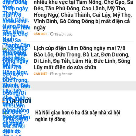
nhiều khu vực tại Tam Nông, Chợ Gạo, Sa
Đéc, Tân Phú Đông, Cao Lãnh, Mỹ Tho,
Hồng Ngự, Châu Thành, Cai Lậy, Mỹ Thọ,
Vĩnh Bình, Gò Công Đông bị mất điện cả
ngày
CẦN BIẾT
-
15 giờ trước
Lịch cúp điện Lâm Đồng ngày mai 7/8
Bảo Lộc, Đức Trọng, Đà Lạt, Đơn Dương,
Di Linh, Đạ Tẻh, Lâm Hà, Đức Linh, Sông
Lũy mất điện do sửa chữa
CẦN BIẾT
-
15 giờ trước
Tin mới
Hà Nội giao hơn 6 ha đất xây nhà xã hội
nghìn tỷ đồng