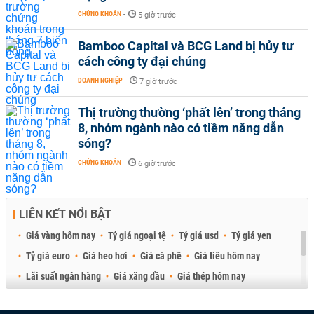
CHỨNG KHOÁN
-
5 giờ trước
Bamboo Capital và BCG Land bị hủy tư
cách công ty đại chúng
DOANH NGHIỆP
-
7 giờ trước
Thị trường thường ‘phất lên’ trong tháng
8, nhóm ngành nào có tiềm năng dẫn
sóng?
CHỨNG KHOÁN
-
6 giờ trước
LIÊN KẾT NỔI BẬT
Giá vàng hôm nay
Tỷ giá ngoại tệ
Tỷ giá usd
Tỷ giá yen
Tỷ giá euro
Giá heo hơi
Giá cà phê
Giá tiêu hôm nay
Lãi suất ngân hàng
Giá xăng dầu
Giá thép hôm nay
Giá sầu riêng
Giá thịt heo
Giá gạo
Giá cao su