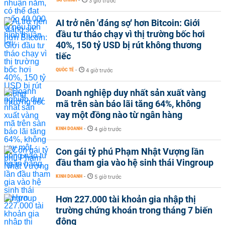
-
3 giờ trước
AI trở nên 'đáng sợ' hơn Bitcoin: Giới
đầu tư tháo chạy vì thị trường bốc hơi
40%, 150 tỷ USD bị rút không thương
tiếc
QUỐC TẾ
-
4 giờ trước
Doanh nghiệp duy nhất sản xuất vàng
mã trên sàn báo lãi tăng 64%, không
vay một đồng nào từ ngân hàng
KINH DOANH
-
4 giờ trước
Con gái tỷ phú Phạm Nhật Vượng lần
đầu tham gia vào hệ sinh thái Vingroup
KINH DOANH
-
5 giờ trước
Hơn 227.000 tài khoản gia nhập thị
trường chứng khoán trong tháng 7 biến
động