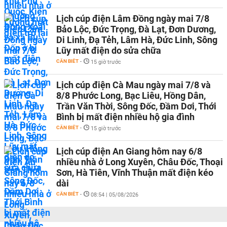
Lịch cúp điện Lâm Đồng ngày mai 7/8
Bảo Lộc, Đức Trọng, Đà Lạt, Đơn Dương,
Di Linh, Đạ Tẻh, Lâm Hà, Đức Linh, Sông
Lũy mất điện do sửa chữa
CẦN BIẾT
-
15 giờ trước
Lịch cúp điện Cà Mau ngày mai 7/8 và
8/8 Phước Long, Bạc Liêu, Hồng Dân,
Trần Văn Thời, Sông Đốc, Đầm Dơi, Thới
Bình bị mất điện nhiều hộ gia đình
CẦN BIẾT
-
15 giờ trước
Lịch cúp điện An Giang hôm nay 6/8
nhiều nhà ở Long Xuyên, Châu Đốc, Thoại
Sơn, Hà Tiên, Vĩnh Thuận mất điện kéo
dài
CẦN BIẾT
-
08:54 | 05/08/2026