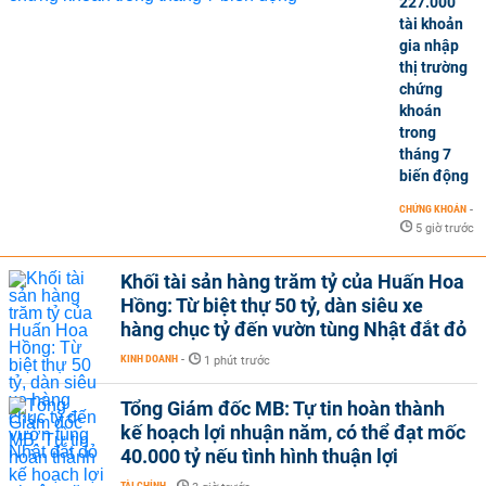
227.000
tài khoản
gia nhập
thị trường
chứng
khoán
trong
tháng 7
biến động
CHỨNG KHOÁN
-
5 giờ trước
Khối tài sản hàng trăm tỷ của Huấn Hoa
Hồng: Từ biệt thự 50 tỷ, dàn siêu xe
hàng chục tỷ đến vườn tùng Nhật đắt đỏ
KINH DOANH
-
1 phút trước
Tổng Giám đốc MB: Tự tin hoàn thành
kế hoạch lợi nhuận năm, có thể đạt mốc
40.000 tỷ nếu tình hình thuận lợi
TÀI CHÍNH