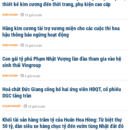
thiết kế kim cương đến thời trang, phụ kiện cao cấp
KINH DOANH
-
15 giờ trước
Hãng kim cương tài trợ vương miện cho các cuộc thi hoa
hậu thông báo ngừng hoạt động
KINH DOANH
-
10 giờ trước
Con gái tỷ phú Phạm Nhật Vượng lần đầu tham gia vào hệ
sinh thái Vingroup
KINH DOANH
-
5 giờ trước
Hoá chất Đức Giang công bố hai ứng viên HĐQT, cổ phiếu
DGC tăng trần
DOANH NGHIỆP
-
10 giờ trước
Khối tài sản hàng trăm tỷ của Huấn Hoa Hồng: Từ biệt thự
50 tỷ, dàn siêu xe hàng chục tỷ đến vườn tùng Nhật đắt đỏ