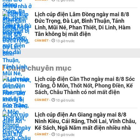
12 giờ trước
Lịch cúp điện Lâm Đồng ngày mai 8/8
Đức Trọng, Đà Lạt, Bình Thuận, Tánh
Linh, Mũi Né, Phan Thiết, Di Linh, Hàm
Tân không bị mất điện
CẦN BIẾT
-
13 giờ trước
Cùng chuyên mục
Lịch cúp điện Cần Thơ ngày mai 8/8 Sóc
Trăng, Ô Môn, Thốt Nốt, Phong Điền, Kế
Sách, Châu Thành có nơi mất điện
CẦN BIẾT
-
10 giờ trước
Lịch cúp điện An Giang ngày mai 8/8
Ninh Kiều, Cái Răng, Thới Lai, Vĩnh Châu,
Kế Sách, Ngã Năm mất điện nhiều nhà
CẦN BIẾT
-
10 giờ trước