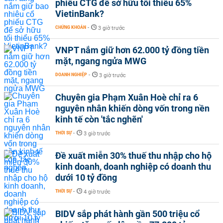
phiếu CTG để sở hữu tối thiểu 65%
VietinBank?
CHỨNG KHOÁN
-
3 giờ trước
VNPT nắm giữ hơn 62.000 tỷ đồng tiền
mặt, ngang ngửa MWG
DOANH NGHIỆP
-
3 giờ trước
Chuyên gia Phạm Xuân Hoè chỉ ra 6
nguyên nhân khiến dòng vốn trong nền
kinh tế còn 'tắc nghẽn'
THỜI SỰ
-
3 giờ trước
Đề xuất miễn 30% thuế thu nhập cho hộ
kinh doanh, doanh nghiệp có doanh thu
dưới 10 tỷ đồng
THỜI SỰ
-
4 giờ trước
BIDV sắp phát hành gần 500 triệu cổ