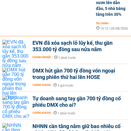
vươn lên dẫn
đầu, 5 nhà băng
tăng trên 30%
TÀI CHÍNH
-
15:12 | 05/08/2026
EVN đã xóa sạch lỗ lũy kế, thu gần
353.000 tỷ đồng sau nửa năm
DOANH NGHIỆP
-
1 phút trước
DMX hút gần 700 tỷ đồng vốn ngoại
trong phiên thứ hai lên HOSE
CHỨNG KHOÁN
-
3 giờ trước
Tự doanh sang tay gần 700 tỷ đồng cổ
phiếu DMX cho ai?
CHỨNG KHOÁN
-
1 phút trước
NHNN cần tăng nắm giữ bao nhiêu cổ