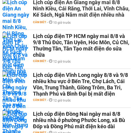
Lịch cúp điện An Giang ngày mai 8/8
Ninh Kiều, Cái Răng, Thới Lai, Vĩnh Châu,
Kế Sách, Ngã Năm mất điện nhiều nhà
CẦN BIẾT
-
10 giờ trước
Lịch cúp điện TP HCM ngày mai 8/8 và
9/8 Thủ Đức, Tân Uyên, Hóc Môn, Củ Chi,
Thường Tân, Tân Tạo mất điện do sửa
chữa
CẦN BIẾT
-
12 giờ trước
Lịch cúp điện Vĩnh Long ngày 8/8 và 9/8
nhiều khu vực ở Bến Tre, Chợ Lách, Cái
Vồn, Trung Thành, Giồng Trôm, Ba Tri,
Thạnh Phú và Bình Đại bị mất điện
CẦN BIẾT
-
12 giờ trước
Lịch cúp điện Đồng Nai ngày mai 8/8
nhiều nhà ở phường Phước Long, xã Bù
Đốp và Đồng Phú mất điện kéo dài
CẦN BIẾT
-