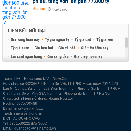
phiếu, tăng vốn lên gần 77.800 tỷ
TÀI CHÍNH
-
4 giờ trước
LIÊN KẾT NỔI BẬT
Giá vàng hôm nay
Tỷ giá ngoại tệ
Tỷ giá usd
Tỷ giá yen
Tỷ giá euro
Giá heo hơi
Giá cà phê
Giá tiêu hôm nay
Lãi suất ngân hàng
Giá xăng dầu
Giá thép hôm nay
Giá sầu riêng
Giá thịt heo
Giá gạo
Giá cao su
Best Retail Brokers
Diễn đàn đầu tư Việt Nam 2026
Trang TTĐTTH của công ty VietNewsCorp
Giấy phép số 3323/GP-TTĐT do Sở VH&TT TP.HCM cấp ngày 20/3/2026
Lầu 5 - Compa Building - 293 Điện Biên Phủ - Phường Gia Định - TP.HCM
Chi nhánh:
Số 5 - Khu 38A Trần Phú - Phường Ba Đình - TP. Hà Nội
Chịu trách nhiệm nội dung:
Hoàng Hữu Lợi
Hotline:
0975798489
Email:
info@vietnambiz.vn
Trách nhiệm về thông tin
DỊCH VỤ QUẢNG CÁO
Tel:
0931589222 (Ms Ngọc)
Email:
quangcao@vietnambiz.vn