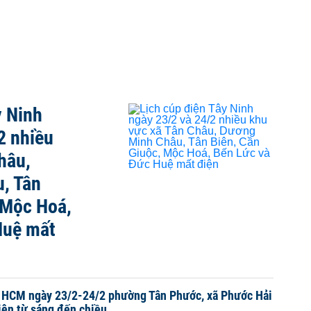
y Ninh
2 nhiều
hâu,
, Tân
 Mộc Hoá,
Huệ mất
P HCM ngày 23/2-24/2 phường Tân Phước, xã Phước Hải
iện từ sáng đến chiều