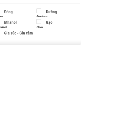
Đồng
Đường
Ethanol
Gạo
Gia súc - Gia cầm
Giấy
Gỗ
Hạt điều
Hồ tiêu - Hạt tiêu
Khí đốt
Kim loại khác
Mắc ca
Muối
Ngũ cốc
Nhựa - Hạt nhựa
Palladium
Phân bón