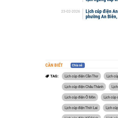
Lịch cúp điện An
23-02-2026
phường An Biên,
CẦN BIẾT
Chia sẻ
Lịch cúp điện Cần Thơ
Lịch cú
TAG:
Lịch cúp điện Châu Thành
Lịch
Lịch cúp điện Ô Môn
Lịch cúp 
Lịch cúp điện Thới Lai
Lịch cú