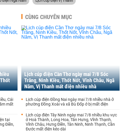
úp điện Ngã Năm
Lịch cúp điện Vị Thanh
CÙNG CHUYÊN MỤC
nhiều
Lịch cúp điện Cần Thơ ngày mai 7/8 Sóc
 Thốt
Trăng, Ninh Kiều, Thốt Nốt, Vĩnh Châu, Ngã
Năm, Vị Thanh mất điện nhiều nhà
iều, Cái
Lịch cúp điện Đồng Nai ngày mai 7/8 nhiều nhà ở
 Năm mất
phường Đồng Xoài và xã Bù Đốp ở bị mất điện
Lịch cúp điện Tây Ninh ngày mai 7/8 nhiều khu vực
ện tại
ở Hoà Thành, Long Hoa, Tân Hưng, Vĩnh Thạnh,
ng Điền,
Vĩnh Châu, Hưng Điền, Tân Ninh, Ninh Thạnh, Cần
Đước mất điện kéo dài