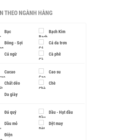
IN THEO NGÀNH HÀNG
Bạc
Bạch Kim
Bông - Sợi
Cá da trơn
Cá ngừ
Cà phê
Cacao
Cao su
Chất dẻo
Chè
Da giày
Đá quý
Dầu - Hạt dầu
Dầu mỏ
Dệt may
Điện