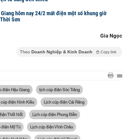
 Giang hôm nay 24/2 mất điện một số khung giờ
 Thời Sơn
Gia Ngọc
Theo
Doanh Nghiệp & Kinh Doanh
Copy link
p điện Hậu Giang
lịch cúp điện Sóc Trăng
 cúp điện Ninh Kiều
Lịch cúp điện Cái Răng
điện Thốt Nốt
Lịch cúp điện Phong Điền
p điện Mỹ Tú
Lịch cúp điện Vĩnh Châu