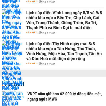
CẦN BIẾT
-
2 giờ trước
Lịch cúp điện Vĩnh Long ngày 8/8 và 9/8
nhiều khu vực ở Bến Tre, Chợ Lách, Cái
Vồn, Trung Thành, Giồng Trôm, Ba Tri,
Thạnh Phú và Bình Đại bị mất điện
CẦN BIẾT
-
2 giờ trước
Lịch cúp điện Tây Ninh ngày mai 8/8
nhiều khu vực ở Tân Hưng, Thủ Thừa,
Vĩnh Hưng, Mộc Hóa, Tân Thạnh, Tân An
và Đức Hoà mất điện diện rộng
CẦN BIẾT
-
2 giờ trước
Tin mới
VNPT nắm giữ hơn 62.000 tỷ đồng tiền mặt,
ngang ngửa MWG