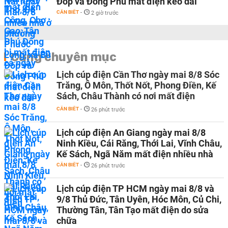
Đốp và Đồng Phú mất điện kéo dài
CẦN BIẾT
-
2 giờ trước
Cùng chuyên mục
Lịch cúp điện Cần Thơ ngày mai 8/8 Sóc
Trăng, Ô Môn, Thốt Nốt, Phong Điền, Kế
Sách, Châu Thành có nơi mất điện
CẦN BIẾT
-
26 phút trước
Lịch cúp điện An Giang ngày mai 8/8
Ninh Kiều, Cái Răng, Thới Lai, Vĩnh Châu,
Kế Sách, Ngã Năm mất điện nhiều nhà
CẦN BIẾT
-
26 phút trước
Lịch cúp điện TP HCM ngày mai 8/8 và
9/8 Thủ Đức, Tân Uyên, Hóc Môn, Củ Chi,
Thường Tân, Tân Tạo mất điện do sửa
chữa