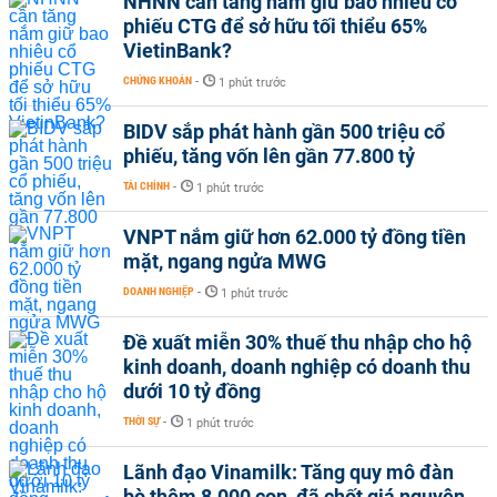
NHNN cần tăng nắm giữ bao nhiêu cổ
phiếu CTG để sở hữu tối thiểu 65%
VietinBank?
CHỨNG KHOÁN
-
1 phút trước
BIDV sắp phát hành gần 500 triệu cổ
phiếu, tăng vốn lên gần 77.800 tỷ
TÀI CHÍNH
-
1 phút trước
VNPT nắm giữ hơn 62.000 tỷ đồng tiền
mặt, ngang ngửa MWG
DOANH NGHIỆP
-
1 phút trước
Đề xuất miễn 30% thuế thu nhập cho hộ
kinh doanh, doanh nghiệp có doanh thu
dưới 10 tỷ đồng
THỜI SỰ
-
1 phút trước
Lãnh đạo Vinamilk: Tăng quy mô đàn
bò thêm 8.000 con, đã chốt giá nguyên