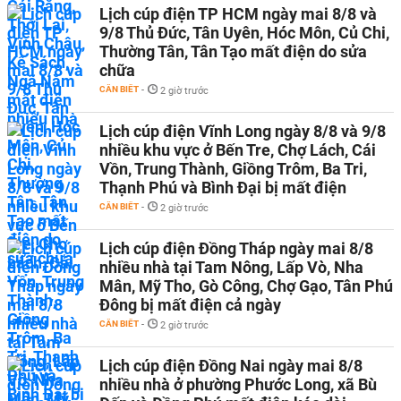
Lịch cúp điện TP HCM ngày mai 8/8 và
9/8 Thủ Đức, Tân Uyên, Hóc Môn, Củ Chi,
Thường Tân, Tân Tạo mất điện do sửa
chữa
CẦN BIẾT
-
2 giờ trước
Lịch cúp điện Vĩnh Long ngày 8/8 và 9/8
nhiều khu vực ở Bến Tre, Chợ Lách, Cái
Vồn, Trung Thành, Giồng Trôm, Ba Tri,
Thạnh Phú và Bình Đại bị mất điện
CẦN BIẾT
-
2 giờ trước
Lịch cúp điện Đồng Tháp ngày mai 8/8
nhiều nhà tại Tam Nông, Lấp Vò, Nha
Mân, Mỹ Tho, Gò Công, Chợ Gạo, Tân Phú
Đông bị mất điện cả ngày
CẦN BIẾT
-
2 giờ trước
Lịch cúp điện Đồng Nai ngày mai 8/8
nhiều nhà ở phường Phước Long, xã Bù