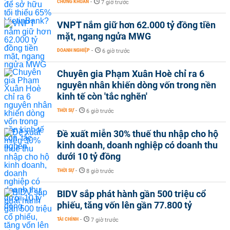
CHỨNG KHOÁN
-
7 giờ trước
VNPT nắm giữ hơn 62.000 tỷ đồng tiền
mặt, ngang ngửa MWG
DOANH NGHIỆP
-
6 giờ trước
Chuyên gia Phạm Xuân Hoè chỉ ra 6
nguyên nhân khiến dòng vốn trong nền
kinh tế còn 'tắc nghẽn'
THỜI SỰ
-
6 giờ trước
Đề xuất miễn 30% thuế thu nhập cho hộ
kinh doanh, doanh nghiệp có doanh thu
dưới 10 tỷ đồng
THỜI SỰ
-
8 giờ trước
BIDV sắp phát hành gần 500 triệu cổ
phiếu, tăng vốn lên gần 77.800 tỷ
TÀI CHÍNH
-
7 giờ trước