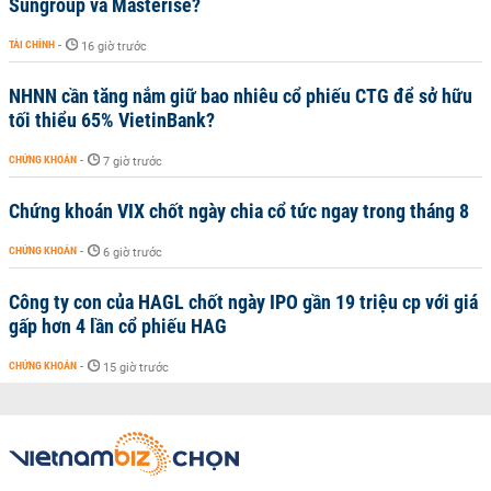
Sungroup và Masterise?
TÀI CHÍNH
-
16 giờ trước
NHNN cần tăng nắm giữ bao nhiêu cổ phiếu CTG để sở hữu
tối thiểu 65% VietinBank?
CHỨNG KHOÁN
-
7 giờ trước
Chứng khoán VIX chốt ngày chia cổ tức ngay trong tháng 8
CHỨNG KHOÁN
-
6 giờ trước
Công ty con của HAGL chốt ngày IPO gần 19 triệu cp với giá
gấp hơn 4 lần cổ phiếu HAG
CHỨNG KHOÁN
-
15 giờ trước