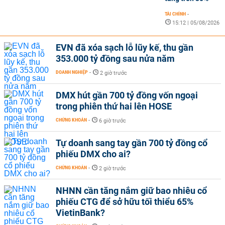
TÀI CHÍNH
-
15:12 | 05/08/2026
EVN đã xóa sạch lỗ lũy kế, thu gần
353.000 tỷ đồng sau nửa năm
DOANH NGHIỆP
-
2 giờ trước
DMX hút gần 700 tỷ đồng vốn ngoại
trong phiên thứ hai lên HOSE
CHỨNG KHOÁN
-
6 giờ trước
Tự doanh sang tay gần 700 tỷ đồng cổ
phiếu DMX cho ai?
CHỨNG KHOÁN
-
2 giờ trước
NHNN cần tăng nắm giữ bao nhiêu cổ
phiếu CTG để sở hữu tối thiểu 65%
VietinBank?