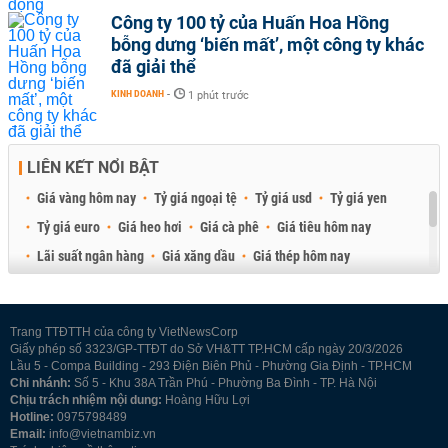
Công ty 100 tỷ của Huấn Hoa Hồng
bỗng dưng ‘biến mất’, một công ty khác
đã giải thể
KINH DOANH
-
1 phút trước
LIÊN KẾT NỔI BẬT
Giá vàng hôm nay
Tỷ giá ngoại tệ
Tỷ giá usd
Tỷ giá yen
Tỷ giá euro
Giá heo hơi
Giá cà phê
Giá tiêu hôm nay
Lãi suất ngân hàng
Giá xăng dầu
Giá thép hôm nay
Giá sầu riêng
Giá thịt heo
Giá gạo
Giá cao su
Best Retail Brokers
Diễn đàn đầu tư Việt Nam 2026
Trang TTĐTTH của công ty VietNewsCorp
Giấy phép số 3323/GP-TTĐT do Sở VH&TT TP.HCM cấp ngày 20/3/2026
Lầu 5 - Compa Building - 293 Điện Biên Phủ - Phường Gia Định - TP.HCM
Chi nhánh:
Số 5 - Khu 38A Trần Phú - Phường Ba Đình - TP. Hà Nội
Chịu trách nhiệm nội dung:
Hoàng Hữu Lợi
Hotline:
0975798489
Email:
info@vietnambiz.vn