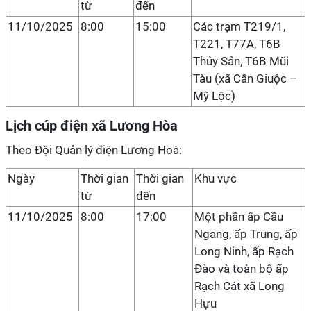
từ
đến
11/10/2025
8:00
15:00
Các trạm T219/1,
T221, T77A, T6B
Thủy Sản, T6B Mũi
Tàu (xã Cần Giuộc –
Mỹ Lộc)
Lịch cúp điện xã Lương Hòa
Theo Đội Quản lý điện Lương Hoà:
Ngày
Thời gian
Thời gian
Khu vực
từ
đến
11/10/2025
8:00
17:00
Một phần ấp Cầu
Ngang, ấp Trung, ấp
Long Ninh, ấp Rạch
Đào và toàn bộ ấp
Rạch Cát xã Long
Hựu