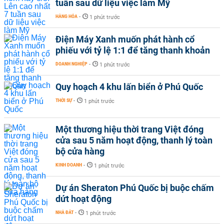
tuần sau dữ liệu việc làm Mỹ
HÀNG HÓA
-
1 phút trước
Điện Máy Xanh muốn phát hành cổ
phiếu với tỷ lệ 1:1 để tăng thanh khoản
DOANH NGHIỆP
-
1 phút trước
Quy hoạch 4 khu lấn biển ở Phú Quốc
THỜI SỰ
-
1 phút trước
Một thương hiệu thời trang Việt đóng
cửa sau 5 năm hoạt động, thanh lý toàn
bộ cửa hàng
KINH DOANH
-
1 phút trước
Dự án Sheraton Phú Quốc bị buộc chấm
dứt hoạt động
NHÀ ĐẤT
-
1 phút trước