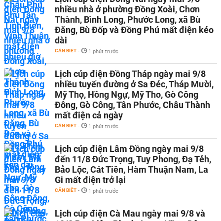
nhiều nhà ở phường Đồng Xoài, Chơn
Thành, Bình Long, Phước Long, xã Bù
Đăng, Bù Đốp và Đồng Phú mất điện kéo
dài
CẦN BIẾT
-
1 phút trước
Lịch cúp điện Đồng Tháp ngày mai 9/8
nhiều tuyến đường ở Sa Đéc, Tháp Mười,
Mỹ Thọ, Hồng Ngự, Mỹ Tho, Gò Công
Đông, Gò Công, Tân Phước, Châu Thành
mất điện cả ngày
CẦN BIẾT
-
1 phút trước
Lịch cúp điện Lâm Đồng ngày mai 9/8
đến 11/8 Đức Trọng, Tuy Phong, Đạ Tẻh,
Bảo Lộc, Cát Tiên, Hàm Thuận Nam, La
Gi mất điện trở lại
CẦN BIẾT
-
1 phút trước
Lịch cúp điện Cà Mau ngày mai 9/8 và