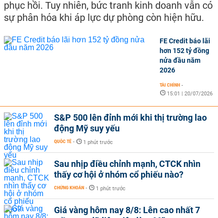
phục hồi. Tuy nhiên, bức tranh kinh doanh vẫn có
sự phân hóa khi áp lực dự phòng còn hiện hữu.
FE Credit báo lãi
hơn 152 tỷ đồng
nửa đầu năm
2026
TÀI CHÍNH
-
15:01 | 20/07/2026
S&P 500 lên đỉnh mới khi thị trường lao
động Mỹ suy yếu
QUỐC TẾ
-
1 phút trước
Sau nhịp điều chỉnh mạnh, CTCK nhìn
thấy cơ hội ở nhóm cổ phiếu nào?
CHỨNG KHOÁN
-
1 phút trước
Giá vàng hôm nay 8/8: Lên cao nhất 7