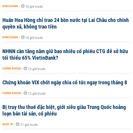
KINH DOANH
-
10 giờ trước
Huấn Hoa Hồng chỉ trao 24 bồn nước tại Lai Châu cho chính
quyền xã, không trao tiền
KINH DOANH
-
16 giờ trước
NHNN cần tăng nắm giữ bao nhiêu cổ phiếu CTG để sở hữu
tối thiểu 65% VietinBank?
CHỨNG KHOÁN
-
12 giờ trước
Chứng khoán VIX chốt ngày chia cổ tức ngay trong tháng 8
CHỨNG KHOÁN
-
12 giờ trước
Bị truy thu thuế đặc biệt, giới siêu giàu Trung Quốc hoảng
loạn bán tài sản, cổ phiếu
QUỐC TẾ
-
11 giờ trước