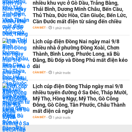
nhiều khu vực ở Gò Dầu, Trảng Bàng,
Thái Bình, Dương Minh Châu, Bến Cầu,
Thủ Thừa, Đức Hòa, Cần Giuộc, Bến Lức,
Cần Đước mất điện từ sáng đến chiều
CẦN BIẾT
-
1 phút trước
Lịch cúp điện Đồng Nai ngày mai 9/8
nhiều nhà ở phường Đồng Xoài, Chơn
Thành, Bình Long, Phước Long, xã Bù
Đăng, Bù Đốp và Đồng Phú mất điện kéo
dài
CẦN BIẾT
-
1 phút trước
Lịch cúp điện Đồng Tháp ngày mai 9/8
nhiều tuyến đường ở Sa Đéc, Tháp Mười,
Mỹ Thọ, Hồng Ngự, Mỹ Tho, Gò Công
Đông, Gò Công, Tân Phước, Châu Thành
mất điện cả ngày
CẦN BIẾT
-
1 phút trước