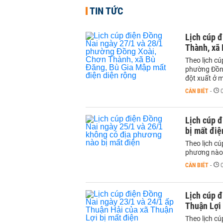
TIN TỨC
Lịch cúp 
Thành, xã 
Theo lịch c
phường Đồng
đột xuất ở m
CẦN BIẾT
-
Lịch cúp đ
bị mất điệ
Theo lịch c
phương nào b
CẦN BIẾT
-
Lịch cúp đ
Thuận Lợi 
Theo lịch c