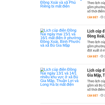
Theo lịch c
gồm phường 
số thời điểm
CẦN BIẾT
-
Lịch cúp đ
Đồng Xoài
Theo lịch c
gồm phường 
đột xuất ở m
CẦN BIẾT
-
Lịch cúp đ
Gia Mập, T
Theo lịch c
gồm xã Bù G
số thời điểm
CẦN BIẾT
-