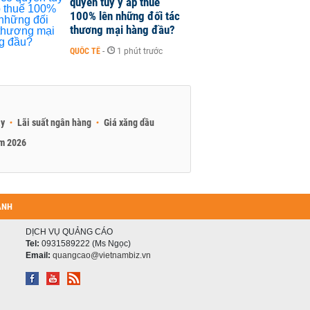
quyền tùy ý áp thuế
100% lên những đối tác
thương mại hàng đầu?
QUỐC TẾ
-
1 phút trước
ay
Lãi suất ngân hàng
Giá xăng dầu
am 2026
ANH
DỊCH VỤ QUẢNG CÁO
Tel:
0931589222 (Ms Ngọc)
Email:
quangcao@vietnambiz.vn