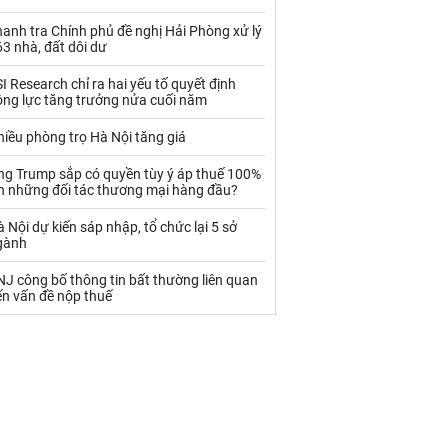
Palladium
Phân bón
anh tra Chính phủ đề nghị Hải Phòng xử lý
Rau - Củ -Quả
Sắt thép
3 nhà, đất dôi dư
Sữa
I Research chỉ ra hai yếu tố quyết định
ộng lực tăng trưởng nửa cuối năm
iều phòng trọ Hà Nội tăng giá
Than
Thức ăn chăn nuôi
ng Trump sắp có quyền tùy ý áp thuế 100%
Thủy hải sản khác
Tôm
ên những đối tác thương mại hàng đầu?
Vàng
 Nội dự kiến sáp nhập, tổ chức lại 5 sở
gành
VLXD khác
Xăng dầu
J công bố thông tin bất thường liên quan
ến vấn đề nộp thuế
Xi măng - Clynker