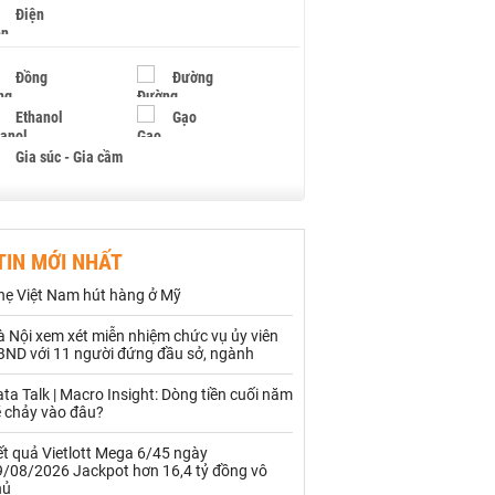
Điện
Đồng
Đường
Ethanol
Gạo
Gia súc - Gia cầm
Giấy
Gỗ
TIN MỚI NHẤT
Hạt điều
Hồ tiêu - Hạt tiêu
hẹ Việt Nam hút hàng ở Mỹ
Khí đốt
 Nội xem xét miễn nhiệm chức vụ ủy viên
BND với 11 người đứng đầu sở, ngành
Kim loại khác
Mắc ca
ta Talk | Macro Insight: Dòng tiền cuối năm
Muối
Ngũ cốc
ẽ chảy vào đâu?
Nhựa - Hạt nhựa
t quả Vietlott Mega 6/45 ngày
9/08/2026 Jackpot hơn 16,4 tỷ đồng vô
hủ