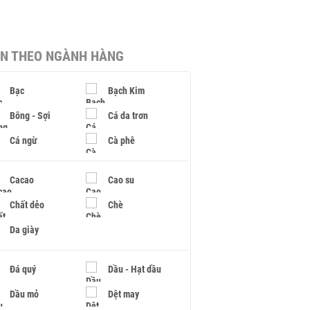
IN THEO NGÀNH HÀNG
Bạc
Bạch Kim
Bông - Sợi
Cá da trơn
Cá ngừ
Cà phê
Cacao
Cao su
Chất dẻo
Chè
Da giày
Đá quý
Dầu - Hạt dầu
Dầu mỏ
Dệt may