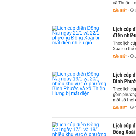
xã Thuận Lợi
CẦN BIẾT
-
Lịch cúp đ
điện nhiều
Theo lịch c
Xoài có thể 
CẦN BIẾT
-
Lịch cúp đ
Bình Phướ
Theo lịch c
gồm phường 
một số thời 
CẦN BIẾT
-
Lịch cúp đ
Đồng Xoài 