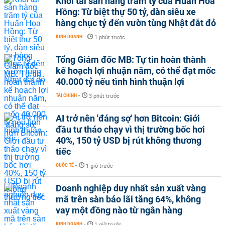
Khối tài sản hàng trăm tỷ của Huấn Hoa
Hồng: Từ biệt thự 50 tỷ, dàn siêu xe
hàng chục tỷ đến vườn tùng Nhật đắt đỏ
KINH DOANH
-
1 phút trước
Tổng Giám đốc MB: Tự tin hoàn thành
kế hoạch lợi nhuận năm, có thể đạt mốc
40.000 tỷ nếu tình hình thuận lợi
TÀI CHÍNH
-
3 phút trước
AI trở nên 'đáng sợ' hơn Bitcoin: Giới
đầu tư tháo chạy vì thị trường bốc hơi
40%, 150 tỷ USD bị rút không thương
tiếc
QUỐC TẾ
-
1 giờ trước
Doanh nghiệp duy nhất sản xuất vàng
mã trên sàn báo lãi tăng 64%, không
vay một đồng nào từ ngân hàng
KINH DOANH
-
1 giờ trước