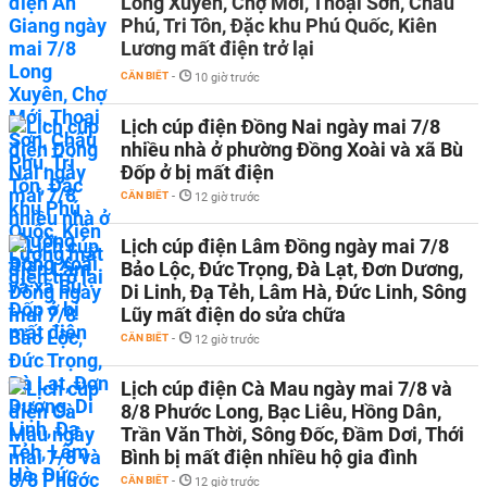
Long Xuyên, Chợ Mới, Thoại Sơn, Châu
Phú, Tri Tôn, Đặc khu Phú Quốc, Kiên
Lương mất điện trở lại
CẦN BIẾT
-
10 giờ trước
Lịch cúp điện Đồng Nai ngày mai 7/8
nhiều nhà ở phường Đồng Xoài và xã Bù
Đốp ở bị mất điện
CẦN BIẾT
-
12 giờ trước
Lịch cúp điện Lâm Đồng ngày mai 7/8
Bảo Lộc, Đức Trọng, Đà Lạt, Đơn Dương,
Di Linh, Đạ Tẻh, Lâm Hà, Đức Linh, Sông
Lũy mất điện do sửa chữa
CẦN BIẾT
-
12 giờ trước
Lịch cúp điện Cà Mau ngày mai 7/8 và
8/8 Phước Long, Bạc Liêu, Hồng Dân,
Trần Văn Thời, Sông Đốc, Đầm Dơi, Thới
Bình bị mất điện nhiều hộ gia đình
CẦN BIẾT
-
12 giờ trước