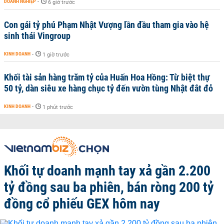
DOANH NGHIỆP
-
6 giờ trước
Con gái tỷ phú Phạm Nhật Vượng lần đầu tham gia vào hệ
sinh thái Vingroup
KINH DOANH
-
1 giờ trước
Khối tài sản hàng trăm tỷ của Huấn Hoa Hồng: Từ biệt thự
50 tỷ, dàn siêu xe hàng chục tỷ đến vườn tùng Nhật đắt đỏ
KINH DOANH
-
1 phút trước
Khối tự doanh mạnh tay xả gần 2.200
tỷ đồng sau ba phiên, bán ròng 200 tỷ
đồng cổ phiếu GEX hôm nay