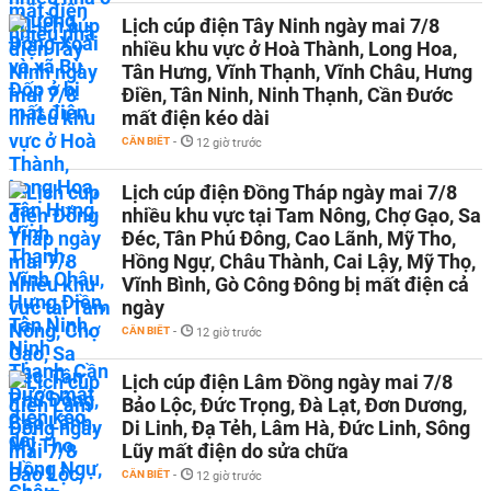
Lịch cúp điện Tây Ninh ngày mai 7/8
nhiều khu vực ở Hoà Thành, Long Hoa,
Tân Hưng, Vĩnh Thạnh, Vĩnh Châu, Hưng
Điền, Tân Ninh, Ninh Thạnh, Cần Đước
mất điện kéo dài
CẦN BIẾT
-
12 giờ trước
Lịch cúp điện Đồng Tháp ngày mai 7/8
nhiều khu vực tại Tam Nông, Chợ Gạo, Sa
Đéc, Tân Phú Đông, Cao Lãnh, Mỹ Tho,
Hồng Ngự, Châu Thành, Cai Lậy, Mỹ Thọ,
Vĩnh Bình, Gò Công Đông bị mất điện cả
ngày
CẦN BIẾT
-
12 giờ trước
Lịch cúp điện Lâm Đồng ngày mai 7/8
Bảo Lộc, Đức Trọng, Đà Lạt, Đơn Dương,
Di Linh, Đạ Tẻh, Lâm Hà, Đức Linh, Sông
Lũy mất điện do sửa chữa
CẦN BIẾT
-
12 giờ trước