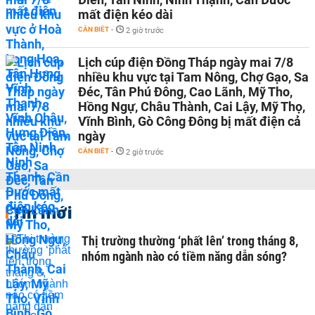
mất điện kéo dài
CẦN BIẾT
-
2 giờ trước
Lịch cúp điện Đồng Tháp ngày mai 7/8
nhiều khu vực tại Tam Nông, Chợ Gạo, Sa
Đéc, Tân Phú Đông, Cao Lãnh, Mỹ Tho,
Hồng Ngự, Châu Thành, Cai Lậy, Mỹ Thọ,
Vĩnh Bình, Gò Công Đông bị mất điện cả
ngày
CẦN BIẾT
-
2 giờ trước
Tin mới
Thị trường thường ‘phất lên’ trong tháng 8,
nhóm ngành nào có tiềm năng dẫn sóng?