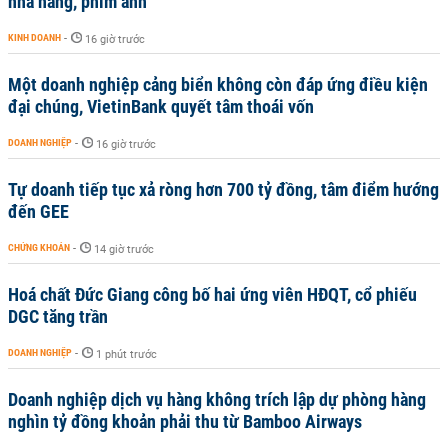
nhà hàng, phim ảnh
KINH DOANH
-
16 giờ trước
Một doanh nghiệp cảng biển không còn đáp ứng điều kiện
đại chúng, VietinBank quyết tâm thoái vốn
DOANH NGHIỆP
-
16 giờ trước
Tự doanh tiếp tục xả ròng hơn 700 tỷ đồng, tâm điểm hướng
đến GEE
CHỨNG KHOÁN
-
14 giờ trước
Hoá chất Đức Giang công bố hai ứng viên HĐQT, cổ phiếu
DGC tăng trần
DOANH NGHIỆP
-
1 phút trước
Doanh nghiệp dịch vụ hàng không trích lập dự phòng hàng
nghìn tỷ đồng khoản phải thu từ Bamboo Airways