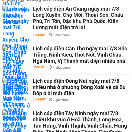
Lịch cúp điện An Giang ngày mai 7/8
Long Xuyên, Chợ Mới, Thoại Sơn, Châu
Phú, Tri Tôn, Đặc khu Phú Quốc, Kiên
Lương mất điện trở lại
CẦN BIẾT
-
1 phút trước
Lịch cúp điện Cần Thơ ngày mai 7/8 Sóc
Trăng, Ninh Kiều, Thốt Nốt, Vĩnh Châu,
Ngã Năm, Vị Thanh mất điện nhiều nhà
CẦN BIẾT
-
1 phút trước
Lịch cúp điện Đồng Nai ngày mai 7/8
nhiều nhà ở phường Đồng Xoài và xã Bù
Đốp ở bị mất điện
CẦN BIẾT
-
2 giờ trước
Lịch cúp điện Tây Ninh ngày mai 7/8
nhiều khu vực ở Hoà Thành, Long Hoa,
Tân Hưng, Vĩnh Thạnh, Vĩnh Châu, Hưng
Điền, Tân Ninh, Ninh Thạnh, Cần Đước