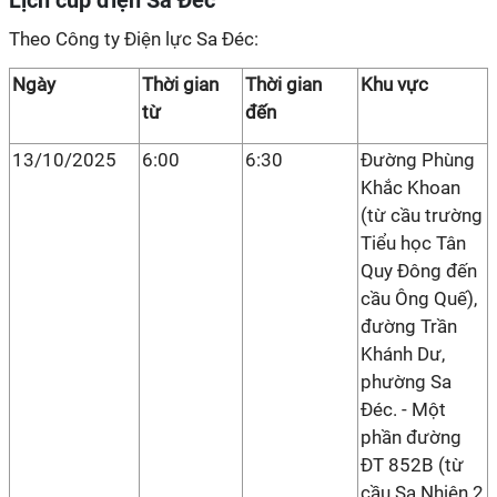
Lịch cúp điện Sa Đéc
Theo Công ty Điện lực Sa Đéc:
Ngày
Thời gian
Thời gian
Khu vực
từ
đến
13/10/2025
6:00
6:30
Đường Phùng
Khắc Khoan
(từ cầu trường
Tiểu học Tân
Quy Đông đến
cầu Ông Quế),
đường Trần
Khánh Dư,
phường Sa
Đéc. - Một
phần đường
ĐT 852B (từ
cầu Sa Nhiên 2