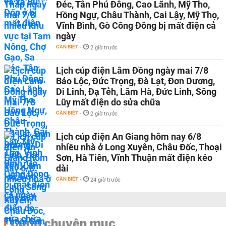
Đéc, Tân Phú Đông, Cao Lãnh, Mỹ Tho,
Hồng Ngự, Châu Thành, Cai Lậy, Mỹ Thọ,
Vĩnh Bình, Gò Công Đông bị mất điện cả
ngày
CẦN BIẾT
-
2 giờ trước
Lịch cúp điện Lâm Đồng ngày mai 7/8
Bảo Lộc, Đức Trọng, Đà Lạt, Đơn Dương,
Di Linh, Đạ Tẻh, Lâm Hà, Đức Linh, Sông
Lũy mất điện do sửa chữa
CẦN BIẾT
-
2 giờ trước
Lịch cúp điện An Giang hôm nay 6/8
nhiều nhà ở Long Xuyên, Châu Đốc, Thoại
Sơn, Hà Tiên, Vĩnh Thuận mất điện kéo
dài
CẦN BIẾT
-
24 giờ trước
Cùng chuyên mục