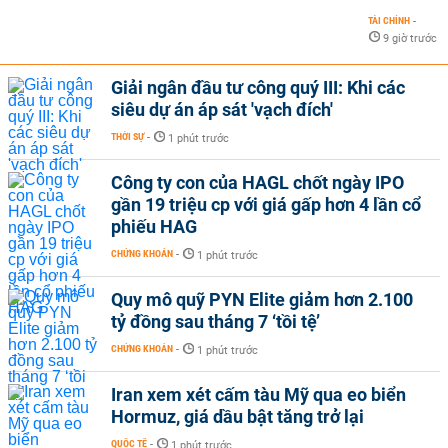
TÀI CHÍNH
-
9 giờ trước
Giải ngân đầu tư công quý III: Khi các
siêu dự án áp sát 'vạch đích'
THỜI SỰ
-
1 phút trước
Công ty con của HAGL chốt ngày IPO
gần 19 triệu cp với giá gấp hơn 4 lần cổ
phiếu HAG
CHỨNG KHOÁN
-
1 phút trước
Quy mô quỹ PYN Elite giảm hơn 2.100
tỷ đồng sau tháng 7 ‘tồi tệ’
CHỨNG KHOÁN
-
1 phút trước
Iran xem xét cấm tàu Mỹ qua eo biển
Hormuz, giá dầu bật tăng trở lại
QUỐC TẾ
-
1 phút trước