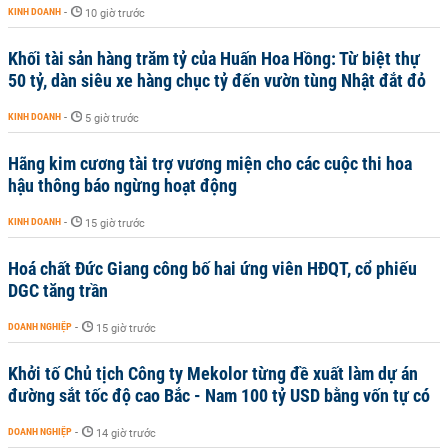
KINH DOANH
-
10 giờ trước
Khối tài sản hàng trăm tỷ của Huấn Hoa Hồng: Từ biệt thự
50 tỷ, dàn siêu xe hàng chục tỷ đến vườn tùng Nhật đắt đỏ
KINH DOANH
-
5 giờ trước
Hãng kim cương tài trợ vương miện cho các cuộc thi hoa
hậu thông báo ngừng hoạt động
KINH DOANH
-
15 giờ trước
Hoá chất Đức Giang công bố hai ứng viên HĐQT, cổ phiếu
DGC tăng trần
DOANH NGHIỆP
-
15 giờ trước
Khởi tố Chủ tịch Công ty Mekolor từng đề xuất làm dự án
đường sắt tốc độ cao Bắc - Nam 100 tỷ USD bằng vốn tự có
DOANH NGHIỆP
-
14 giờ trước