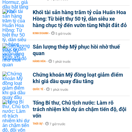
Khối tài sản hàng trăm tỷ của Huấn Hoa
Hồng: Từ biệt thự 50 tỷ, dàn siêu xe
hàng chục tỷ đến vườn tùng Nhật đắt đỏ
KINH DOANH
-
5 giờ trước
Sản lượng thép Mỹ phục hồi nhờ thuế
quan
HÀNG HÓA
-
1 phút trước
Chứng khoán Mỹ đồng loạt giảm điểm
khi giá dầu quay đầu tăng
QUỐC TẾ
-
1 phút trước
Tổng Bí thư, Chủ tịch nước: Làm rõ
trách nhiệm khi dự án chậm tiến độ, đội
vốn
THỜI SỰ
-
7 giờ trước