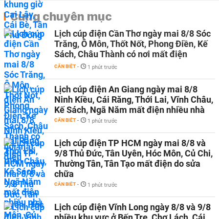
Cùng chuyên mục
Lịch cúp điện Cần Thơ ngày mai 8/8 Sóc
Trăng, Ô Môn, Thốt Nốt, Phong Điền, Kế
Sách, Châu Thành có nơi mất điện
CẦN BIẾT
-
1 phút trước
Lịch cúp điện An Giang ngày mai 8/8
Ninh Kiều, Cái Răng, Thới Lai, Vĩnh Châu,
Kế Sách, Ngã Năm mất điện nhiều nhà
CẦN BIẾT
-
1 phút trước
Lịch cúp điện TP HCM ngày mai 8/8 và
9/8 Thủ Đức, Tân Uyên, Hóc Môn, Củ Chi,
Thường Tân, Tân Tạo mất điện do sửa
chữa
CẦN BIẾT
-
1 phút trước
Lịch cúp điện Vĩnh Long ngày 8/8 và 9/8
nhiều khu vực ở Bến Tre, Chợ Lách, Cái