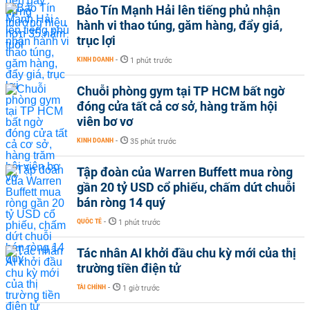
Bảo Tín Mạnh Hải lên tiếng phủ nhận
hành vi thao túng, găm hàng, đẩy giá,
trục lợi
KINH DOANH
-
1 phút trước
Chuỗi phòng gym tại TP HCM bất ngờ
đóng cửa tất cả cơ sở, hàng trăm hội
viên bơ vơ
KINH DOANH
-
35 phút trước
Tập đoàn của Warren Buffett mua ròng
gần 20 tỷ USD cổ phiếu, chấm dứt chuỗi
bán ròng 14 quý
QUỐC TẾ
-
1 phút trước
Tác nhân AI khởi đầu chu kỳ mới của thị
trường tiền điện tử
TÀI CHÍNH
-
1 giờ trước