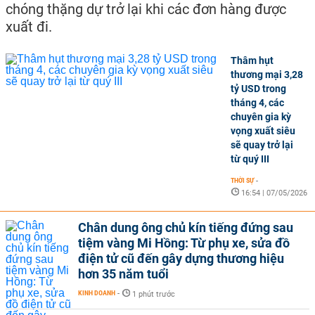
chóng thặng dự trở lại khi các đơn hàng được
xuất đi.
Thâm hụt
thương mại 3,28
tỷ USD trong
tháng 4, các
chuyên gia kỳ
vọng xuất siêu
sẽ quay trở lại
từ quý III
THỜI SỰ
-
16:54 | 07/05/2026
Chân dung ông chủ kín tiếng đứng sau
tiệm vàng Mi Hồng: Từ phụ xe, sửa đồ
điện tử cũ đến gây dựng thương hiệu
hơn 35 năm tuổi
KINH DOANH
-
1 phút trước