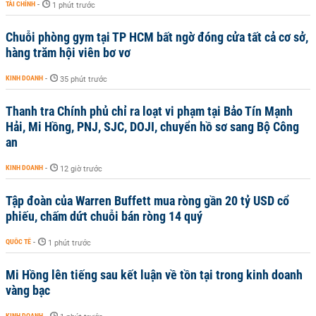
TÀI CHÍNH
-
1 phút trước
Chuỗi phòng gym tại TP HCM bất ngờ đóng cửa tất cả cơ sở,
hàng trăm hội viên bơ vơ
KINH DOANH
-
35 phút trước
Thanh tra Chính phủ chỉ ra loạt vi phạm tại Bảo Tín Mạnh
Hải, Mi Hồng, PNJ, SJC, DOJI, chuyển hồ sơ sang Bộ Công
an
KINH DOANH
-
12 giờ trước
Tập đoàn của Warren Buffett mua ròng gần 20 tỷ USD cổ
phiếu, chấm dứt chuỗi bán ròng 14 quý
QUỐC TẾ
-
1 phút trước
Mi Hồng lên tiếng sau kết luận về tồn tại trong kinh doanh
vàng bạc
KINH DOANH