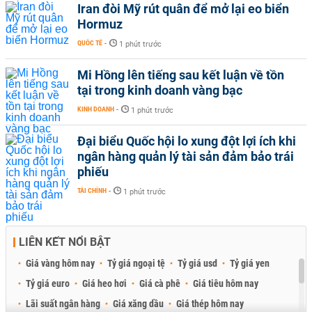
Iran đòi Mỹ rút quân để mở lại eo biển
Hormuz
QUỐC TẾ
-
1 phút trước
Mi Hồng lên tiếng sau kết luận về tồn
tại trong kinh doanh vàng bạc
KINH DOANH
-
1 phút trước
Đại biểu Quốc hội lo xung đột lợi ích khi
ngân hàng quản lý tài sản đảm bảo trái
phiếu
TÀI CHÍNH
-
1 phút trước
LIÊN KẾT NỔI BẬT
Giá vàng hôm nay
Tỷ giá ngoại tệ
Tỷ giá usd
Tỷ giá yen
Tỷ giá euro
Giá heo hơi
Giá cà phê
Giá tiêu hôm nay
Lãi suất ngân hàng
Giá xăng dầu
Giá thép hôm nay