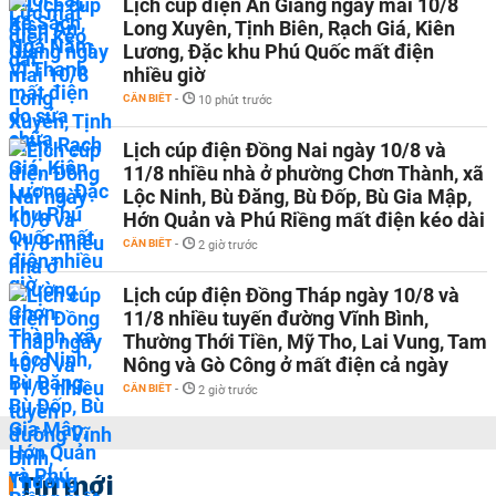
Lịch cúp điện An Giang ngày mai 10/8
Long Xuyên, Tịnh Biên, Rạch Giá, Kiên
Lương, Đặc khu Phú Quốc mất điện
nhiều giờ
CẦN BIẾT
-
10 phút trước
Lịch cúp điện Đồng Nai ngày 10/8 và
11/8 nhiều nhà ở phường Chơn Thành, xã
Lộc Ninh, Bù Đăng, Bù Đốp, Bù Gia Mập,
Hớn Quản và Phú Riềng mất điện kéo dài
CẦN BIẾT
-
2 giờ trước
Lịch cúp điện Đồng Tháp ngày 10/8 và
11/8 nhiều tuyến đường Vĩnh Bình,
Thường Thới Tiền, Mỹ Tho, Lai Vung, Tam
Nông và Gò Công ở mất điện cả ngày
CẦN BIẾT
-
2 giờ trước
Tin mới