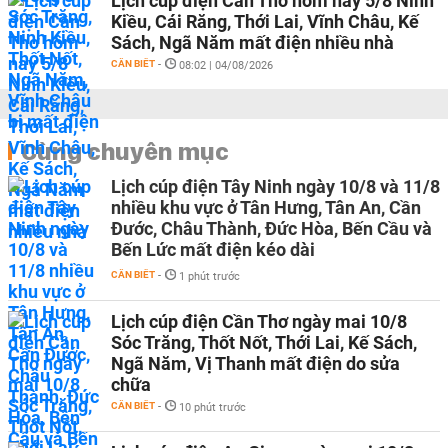
Lịch cúp điện Cần Thơ hôm nay 5/8 Ninh
Kiều, Cái Răng, Thới Lai, Vĩnh Châu, Kế
Sách, Ngã Năm mất điện nhiều nhà
CẦN BIẾT
-
08:02 | 04/08/2026
Cùng chuyên mục
Lịch cúp điện Tây Ninh ngày 10/8 và 11/8
nhiều khu vực ở Tân Hưng, Tân An, Cần
Đước, Châu Thành, Đức Hòa, Bến Cầu và
Bến Lức mất điện kéo dài
CẦN BIẾT
-
1 phút trước
Lịch cúp điện Cần Thơ ngày mai 10/8
Sóc Trăng, Thốt Nốt, Thới Lai, Kế Sách,
Ngã Năm, Vị Thanh mất điện do sửa
chữa
CẦN BIẾT
-
10 phút trước