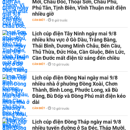
Mới, Châu Đốc, Thoại Sơn, Châu Phú,
Phú Tân, Tịnh Biên, Vĩnh Thuận mất điện
nhiều giờ
CẦN BIẾT
-
8 giờ trước
Lịch cúp điện Tây Ninh ngày mai 9/8
nhiều khu vực ở Gò Dầu, Trảng Bàng,
Thái Bình, Dương Minh Châu, Bến Cầu,
Thủ Thừa, Đức Hòa, Cần Giuộc, Bến Lức,
Cần Đước mất điện từ sáng đến chiều
CẦN BIẾT
-
10 giờ trước
Lịch cúp điện Đồng Nai ngày mai 9/8
nhiều nhà ở phường Đồng Xoài, Chơn
Thành, Bình Long, Phước Long, xã Bù
Đăng, Bù Đốp và Đồng Phú mất điện kéo
dài
CẦN BIẾT
-
10 giờ trước
Lịch cúp điện Đồng Tháp ngày mai 9/8
nhiều tuyến đường ở Sa Đéc, Tháp Mười,