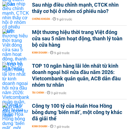
Sau nhịp điều chỉnh mạnh, CTCK nhìn
thấy cơ hội ở nhóm cổ phiếu nào?
CHỨNG KHOÁN
-
9 giờ trước
Một thương hiệu thời trang Việt đóng
cửa sau 5 năm hoạt động, thanh lý toàn
bộ cửa hàng
KINH DOANH
-
9 giờ trước
TOP 10 ngân hàng lãi lớn nhất từ kinh
doanh ngoại hối nửa đầu năm 2026:
Vietcombank quán quân, ACB dẫn đầu
nhóm tư nhân
TÀI CHÍNH
-
3 giờ trước
Công ty 100 tỷ của Huấn Hoa Hồng
bỗng dưng ‘biến mất’, một công ty khác
đã giải thể
KINH DOANH
-
7 giờ trước