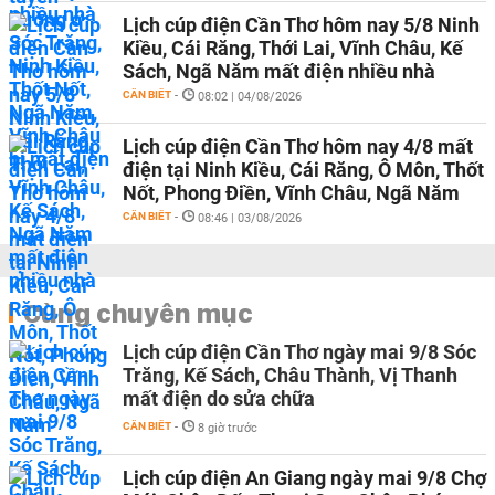
Lịch cúp điện Cần Thơ hôm nay 5/8 Ninh
Kiều, Cái Răng, Thới Lai, Vĩnh Châu, Kế
Sách, Ngã Năm mất điện nhiều nhà
CẦN BIẾT
-
08:02 | 04/08/2026
Lịch cúp điện Cần Thơ hôm nay 4/8 mất
điện tại Ninh Kiều, Cái Răng, Ô Môn, Thốt
Nốt, Phong Điền, Vĩnh Châu, Ngã Năm
CẦN BIẾT
-
08:46 | 03/08/2026
Cùng chuyên mục
Lịch cúp điện Cần Thơ ngày mai 9/8 Sóc
Trăng, Kế Sách, Châu Thành, Vị Thanh
mất điện do sửa chữa
CẦN BIẾT
-
8 giờ trước
Lịch cúp điện An Giang ngày mai 9/8 Chợ