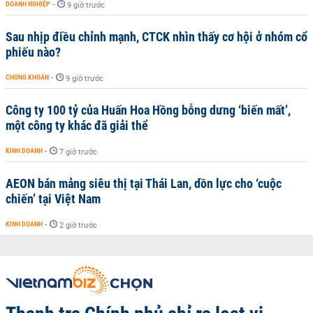
DOANH NGHIỆP
-
9 giờ trước
Sau nhịp điều chỉnh mạnh, CTCK nhìn thấy cơ hội ở nhóm cổ
phiếu nào?
CHỨNG KHOÁN
-
9 giờ trước
Công ty 100 tỷ của Huấn Hoa Hồng bỗng dưng ‘biến mất’,
một công ty khác đã giải thể
KINH DOANH
-
7 giờ trước
AEON bán mảng siêu thị tại Thái Lan, dồn lực cho ‘cuộc
chiến’ tại Việt Nam
KINH DOANH
-
2 giờ trước