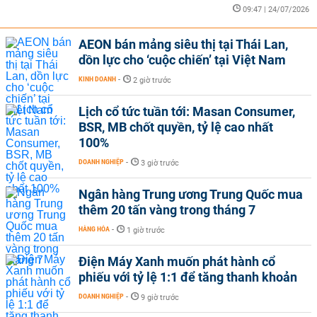
09:47 | 24/07/2026
AEON bán mảng siêu thị tại Thái Lan,
dồn lực cho ‘cuộc chiến’ tại Việt Nam
KINH DOANH
-
2 giờ trước
Lịch cổ tức tuần tới: Masan Consumer,
BSR, MB chốt quyền, tỷ lệ cao nhất
100%
DOANH NGHIỆP
-
3 giờ trước
Ngân hàng Trung ương Trung Quốc mua
thêm 20 tấn vàng trong tháng 7
HÀNG HÓA
-
1 giờ trước
Điện Máy Xanh muốn phát hành cổ
phiếu với tỷ lệ 1:1 để tăng thanh khoản
DOANH NGHIỆP
-
9 giờ trước