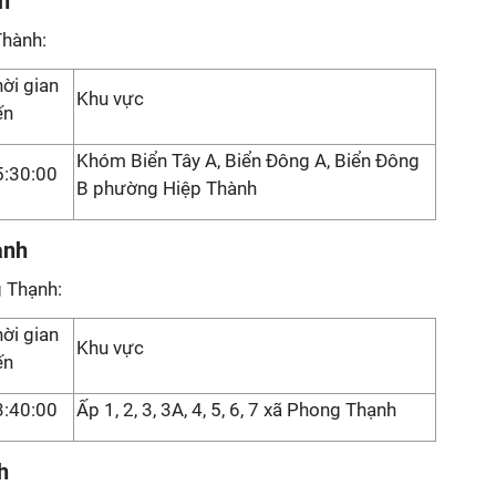
h
Thành:
ời gian
Khu vực
ến
Khóm Biển Tây A, Biển Đông A, Biển Đông
5:30:00
B phường Hiệp Thành
ạnh
 Thạnh:
ời gian
Khu vực
ến
3:40:00
Ấp 1, 2, 3, 3A, 4, 5, 6, 7 xã Phong Thạnh
h