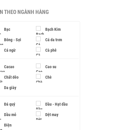
IN THEO NGÀNH HÀNG
Bạc
Bạch Kim
Bông - Sợi
Cá da trơn
Cá ngừ
Cà phê
Cacao
Cao su
Chất dẻo
Chè
Da giày
Đá quý
Dầu - Hạt dầu
Dầu mỏ
Dệt may
Điện