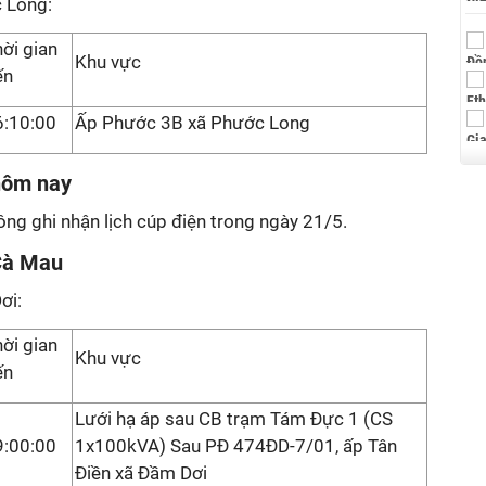
 Long:
ời gian
Khu vực
ến
6:10:00
Ấp Phước 3B xã Phước Long
 hôm nay
ông ghi nhận lịch cúp điện trong ngày 21/5.
Cà Mau
ơi:
ời gian
Khu vực
ến
Lưới hạ áp sau CB trạm Tám Đực 1 (CS
9:00:00
1x100kVA) Sau PĐ 474ĐD-7/01, ấp Tân
Điền xã Đầm Dơi