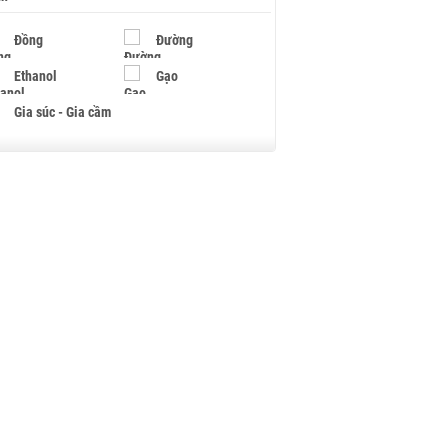
Đồng
Đường
Ethanol
Gạo
Gia súc - Gia cầm
Giấy
Gỗ
Hạt điều
Hồ tiêu - Hạt tiêu
Khí đốt
Kim loại khác
Mắc ca
Muối
Ngũ cốc
Nhựa - Hạt nhựa
Palladium
Phân bón