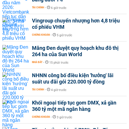
TÀI CHÍNH
-
6 giờ trước
Vingroup chuyển nhượng hơn 4,8 triệu
cổ phiếu VHM
CHỨNG KHOÁN
-
5 giờ trước
Măng Đen duyệt quy hoạch khu đô thị
264 ha của Sun World
NHÀ ĐẤT
-
15 phút trước
NHNN công bố điều kiện 'hưởng' lãi
suất ưu đãi gói 220.000 tỷ đồng
TÀI CHÍNH
-
4 giờ trước
Khối ngoại tiếp tục gom DMX, xả gần
360 tỷ một mã ngân hàng
CHỨNG KHOÁN
-
3 giờ trước