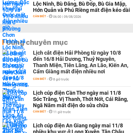
Lộc Ninh, Bù Đăng, Bù Đốp, Bù Gia Mập,
Hớn Quản và Phú Riềng mất điện kéo dài
CẦN BIẾT
-
06:00 | 09/08/2026
Cùng chuyên mục
Lịch cắt điện Hải Phòng từ ngày 10/8
đến 16/8 Hải Dương, Thuỷ Nguyên,
Thanh Miện, Tiên Lãng, An Lão, Kiến An,
Cẩm Giàng mất điện nhiều nơi
CẦN BIẾT
-
8 giờ trước
Lịch cúp điện Cần Thơ ngày mai 11/8
Sóc Trăng, Vị Thanh, Thốt Nốt, Cái Răng,
Ngã Năm mất điện do sửa chữa
CẦN BIẾT
-
11 giờ trước
Lịch cúp điện An Giang ngày mai 11/8
nhiều khu vực ở Long Xuyên, Tân Châu,