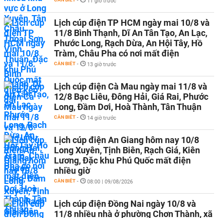
-
11 giờ trước
Lịch cúp điện TP HCM ngày mai 10/8 và
11/8 Bình Thạnh, Dĩ An Tân Tạo, An Lạc,
Phước Long, Rạch Dừa, An Hội Tây, Hồ
Tràm, Châu Pha có nơi mất điện
CẦN BIẾT
-
13 giờ trước
Lịch cúp điện Cà Mau ngày mai 11/8 và
12/8 Bạc Liêu, Đông Hải, Giá Rai, Phước
Long, Đầm Dơi, Hoà Thành, Tân Thuận
CẦN BIẾT
-
14 giờ trước
Lịch cúp điện An Giang hôm nay 10/8
Long Xuyên, Tịnh Biên, Rạch Giá, Kiên
Lương, Đặc khu Phú Quốc mất điện
nhiều giờ
CẦN BIẾT
-
08:00 | 09/08/2026
Lịch cúp điện Đồng Nai ngày 10/8 và
11/8 nhiều nhà ở phường Chơn Thành, xã