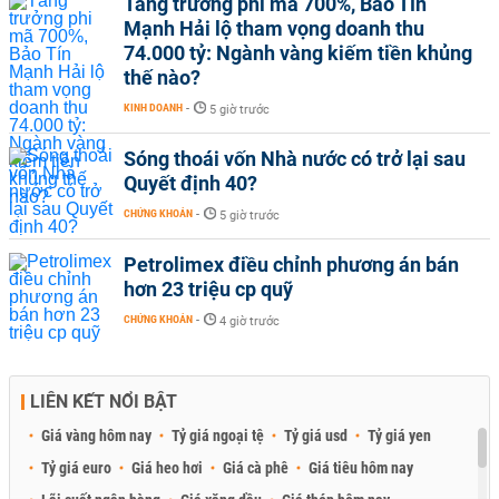
Tăng trưởng phi mã 700%, Bảo Tín
Mạnh Hải lộ tham vọng doanh thu
74.000 tỷ: Ngành vàng kiếm tiền khủng
thế nào?
KINH DOANH
-
5 giờ trước
Sóng thoái vốn Nhà nước có trở lại sau
Quyết định 40?
CHỨNG KHOÁN
-
5 giờ trước
Petrolimex điều chỉnh phương án bán
hơn 23 triệu cp quỹ
CHỨNG KHOÁN
-
4 giờ trước
LIÊN KẾT NỔI BẬT
Giá vàng hôm nay
Tỷ giá ngoại tệ
Tỷ giá usd
Tỷ giá yen
Tỷ giá euro
Giá heo hơi
Giá cà phê
Giá tiêu hôm nay