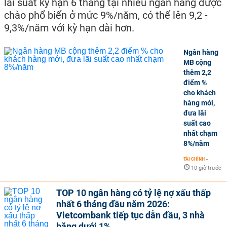
lãi suất kỳ hạn 6 tháng tại nhiều ngân hàng được
chào phổ biến ở mức 9%/năm, có thể lên 9,2 -
9,3%/năm với kỳ hạn dài hơn.
Ngân hàng
MB cộng
thêm 2,2
điểm %
cho khách
hàng mới,
đưa lãi
suất cao
nhất chạm
8%/năm
TÀI CHÍNH
-
10 giờ trước
TOP 10 ngân hàng có tỷ lệ nợ xấu thấp
nhất 6 tháng đầu năm 2026:
Vietcombank tiếp tục dẫn đầu, 3 nhà
băng dưới 1%