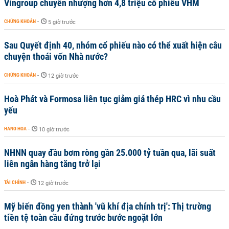
Vingroup chuyển nhượng hơn 4,8 triệu cổ phiếu VHM
CHỨNG KHOÁN
-
5 giờ trước
Sau Quyết định 40, nhóm cổ phiếu nào có thể xuất hiện câu
chuyện thoái vốn Nhà nước?
CHỨNG KHOÁN
-
12 giờ trước
Hoà Phát và Formosa liên tục giảm giá thép HRC vì nhu cầu
yếu
HÀNG HÓA
-
10 giờ trước
NHNN quay đầu bơm ròng gần 25.000 tỷ tuần qua, lãi suất
liên ngân hàng tăng trở lại
TÀI CHÍNH
-
12 giờ trước
Mỹ biến đồng yen thành 'vũ khí địa chính trị': Thị trường
tiền tệ toàn cầu đứng trước bước ngoặt lớn