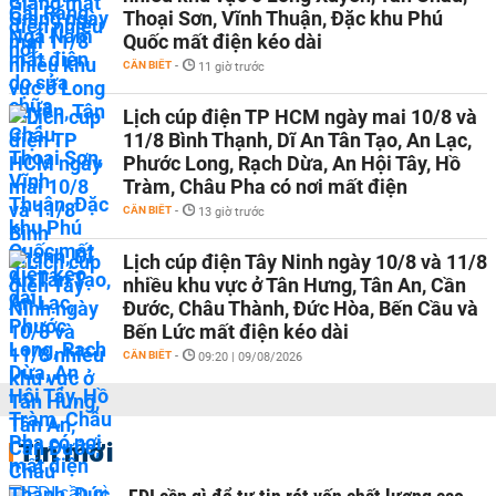
Thoại Sơn, Vĩnh Thuận, Đặc khu Phú
Quốc mất điện kéo dài
CẦN BIẾT
-
11 giờ trước
Lịch cúp điện TP HCM ngày mai 10/8 và
11/8 Bình Thạnh, Dĩ An Tân Tạo, An Lạc,
Phước Long, Rạch Dừa, An Hội Tây, Hồ
Tràm, Châu Pha có nơi mất điện
CẦN BIẾT
-
13 giờ trước
Lịch cúp điện Tây Ninh ngày 10/8 và 11/8
nhiều khu vực ở Tân Hưng, Tân An, Cần
Đước, Châu Thành, Đức Hòa, Bến Cầu và
Bến Lức mất điện kéo dài
CẦN BIẾT
-
09:20 | 09/08/2026
Tin mới