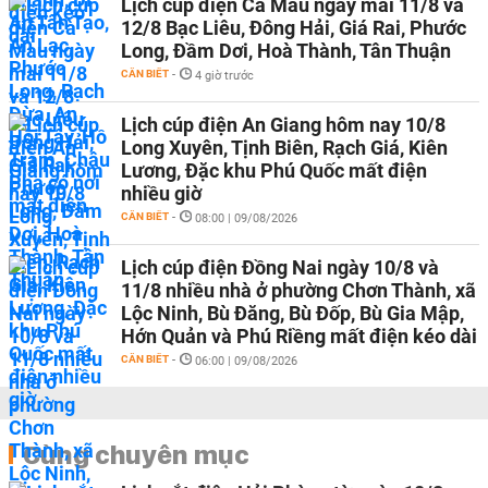
Lịch cúp điện Cà Mau ngày mai 11/8 và
12/8 Bạc Liêu, Đông Hải, Giá Rai, Phước
Long, Đầm Dơi, Hoà Thành, Tân Thuận
CẦN BIẾT
-
4 giờ trước
Lịch cúp điện An Giang hôm nay 10/8
Long Xuyên, Tịnh Biên, Rạch Giá, Kiên
Lương, Đặc khu Phú Quốc mất điện
nhiều giờ
CẦN BIẾT
-
08:00 | 09/08/2026
Lịch cúp điện Đồng Nai ngày 10/8 và
11/8 nhiều nhà ở phường Chơn Thành, xã
Lộc Ninh, Bù Đăng, Bù Đốp, Bù Gia Mập,
Hớn Quản và Phú Riềng mất điện kéo dài
CẦN BIẾT
-
06:00 | 09/08/2026
Cùng chuyên mục