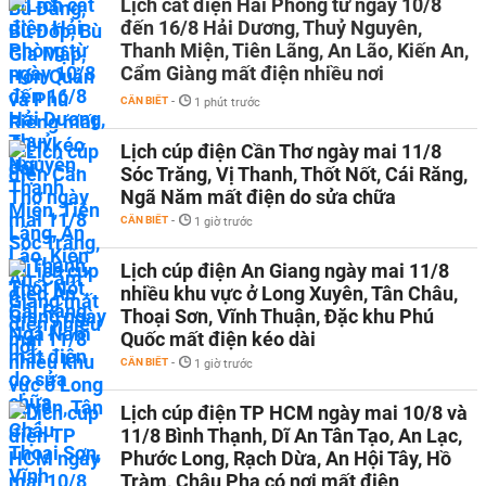
Lịch cắt điện Hải Phòng từ ngày 10/8
đến 16/8 Hải Dương, Thuỷ Nguyên,
Thanh Miện, Tiên Lãng, An Lão, Kiến An,
Cẩm Giàng mất điện nhiều nơi
CẦN BIẾT
-
1 phút trước
Lịch cúp điện Cần Thơ ngày mai 11/8
Sóc Trăng, Vị Thanh, Thốt Nốt, Cái Răng,
Ngã Năm mất điện do sửa chữa
CẦN BIẾT
-
1 giờ trước
Lịch cúp điện An Giang ngày mai 11/8
nhiều khu vực ở Long Xuyên, Tân Châu,
Thoại Sơn, Vĩnh Thuận, Đặc khu Phú
Quốc mất điện kéo dài
CẦN BIẾT
-
1 giờ trước
Lịch cúp điện TP HCM ngày mai 10/8 và
11/8 Bình Thạnh, Dĩ An Tân Tạo, An Lạc,
Phước Long, Rạch Dừa, An Hội Tây, Hồ
Tràm, Châu Pha có nơi mất điện