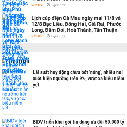
CẦN BIẾT
-
3 giờ trước
Lịch cúp điện Cà Mau ngày mai 11/8 và
12/8 Bạc Liêu, Đông Hải, Giá Rai, Phước
Long, Đầm Dơi, Hoà Thành, Tân Thuận
CẦN BIẾT
-
4 giờ trước
Tin mới
Lãi suất huy động chưa bớt 'nóng', nhiều nơi
xuất hiện ngưỡng trên 9%, vượt xa biểu niêm
yết
BIDV triển khai gói tín dụng ưu đãi 50.000 tỷ