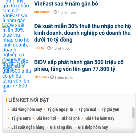
VinFast sau 9 năm gắn bó
KINH DOANH
-
1 phút trước
Đề xuất miễn 30% thuế thu nhập cho hộ
kinh doanh, doanh nghiệp có doanh thu
dưới 10 tỷ đồng
THỜI SỰ
-
1 phút trước
BIDV sắp phát hành gần 500 triệu cổ
phiếu, tăng vốn lên gần 77.800 tỷ
TÀI CHÍNH
-
1 phút trước
LIÊN KẾT NỔI BẬT
Giá vàng hôm nay
Tỷ giá ngoại tệ
Tỷ giá usd
Tỷ giá yen
Tỷ giá euro
Giá heo hơi
Giá cà phê
Giá tiêu hôm nay
Lãi suất ngân hàng
Giá xăng dầu
Giá thép hôm nay
Giá sầu riêng
Giá thịt heo
Giá gạo
Giá cao su