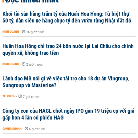
Khối tài sản hàng trăm tỷ của Huấn Hoa Hồng: Từ biệt thự
50 tỷ, dàn siêu xe hàng chục tỷ đến vườn tùng Nhật đắt đỏ
KINH DOANH
-
16 giờ trước
Huấn Hoa Hồng chỉ trao 24 bồn nước tại Lai Châu cho chính
quyền xã, không trao tiền
KINH DOANH
-
2 giờ trước
Lãnh đạo MB nói gì về việc tài trợ cho 18 dự án Vingroup,
Sungroup và Masterise?
TÀI CHÍNH
-
7 giờ trước
Công ty con của HAGL chốt ngày IPO gần 19 triệu cp với giá
gấp hơn 4 lần cổ phiếu HAG
CHỨNG KHOÁN
-
6 giờ trước