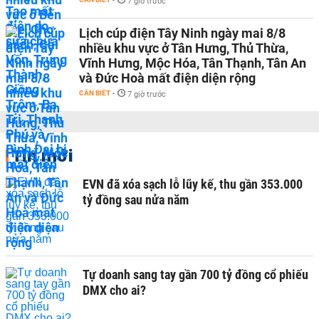
-
7 giờ trước
Lịch cúp điện Tây Ninh ngày mai 8/8
nhiều khu vực ở Tân Hưng, Thủ Thừa,
Vĩnh Hưng, Mộc Hóa, Tân Thạnh, Tân An
và Đức Hoà mất điện diện rộng
CẦN BIẾT
-
7 giờ trước
Tin mới
EVN đã xóa sạch lỗ lũy kế, thu gần 353.000
tỷ đồng sau nửa năm
Tự doanh sang tay gần 700 tỷ đồng cổ phiếu
DMX cho ai?