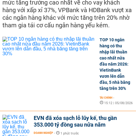
mức tăng trưởng cao nhất về cho vay khách
hàng với xấp xỉ 37%, VPBank và HDBank vượt xa
các ngân hàng khác với mức tăng trên 20% nhờ
tham gia tái cơ cấu ngân hàng yếu kém.
TOP 10 ngân
hàng có thu
nhập lãi thuần
cao nhất nửa
đầu năm 2026:
VietinBank
vươn lên dẫn
đầu, 5 nhà băng
tăng trên 30%
TÀI CHÍNH
-
15:12 | 05/08/2026
EVN đã xóa sạch lỗ lũy kế, thu gần
353.000 tỷ đồng sau nửa năm
DOANH NGHIỆP
-
1 phút trước