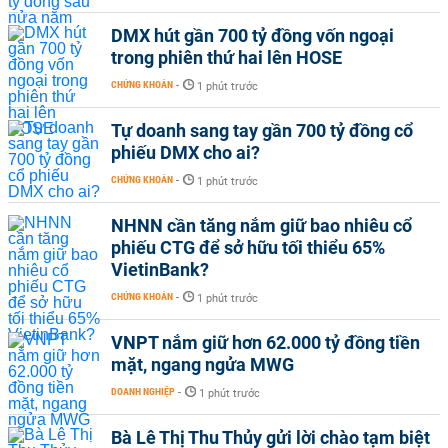
DMX hút gần 700 tỷ đồng vốn ngoại
trong phiên thứ hai lên HOSE
CHỨNG KHOÁN
-
1 phút trước
Tự doanh sang tay gần 700 tỷ đồng cổ
phiếu DMX cho ai?
CHỨNG KHOÁN
-
1 phút trước
NHNN cần tăng nắm giữ bao nhiêu cổ
phiếu CTG để sở hữu tối thiểu 65%
VietinBank?
CHỨNG KHOÁN
-
1 phút trước
VNPT nắm giữ hơn 62.000 tỷ đồng tiền
mặt, ngang ngửa MWG
DOANH NGHIỆP
-
1 phút trước
Bà Lê Thị Thu Thủy gửi lời chào tạm biệt