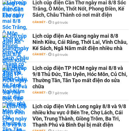
Lịch cúp điện Cần Thơ ngày mai 8/8 Sóc
Trăng, Ô Môn, Thốt Nốt, Phong Điền, Kế
Sách, Châu Thành có nơi mất điện
CẦN BIẾT
-
5 giờ trước
Lịch cúp điện An Giang ngày mai 8/8
Ninh Kiều, Cái Răng, Thới Lai, Vĩnh Châu,
Kế Sách, Ngã Năm mất điện nhiều nhà
CẦN BIẾT
-
5 giờ trước
Lịch cúp điện TP HCM ngày mai 8/8 và
9/8 Thủ Đức, Tân Uyên, Hóc Môn, Củ Chi,
Thường Tân, Tân Tạo mất điện do sửa
chữa
CẦN BIẾT
-
7 giờ trước
Lịch cúp điện Vĩnh Long ngày 8/8 và 9/8
nhiều khu vực ở Bến Tre, Chợ Lách, Cái
Vồn, Trung Thành, Giồng Trôm, Ba Tri,
Thạnh Phú và Bình Đại bị mất điện
CẦN BIẾT