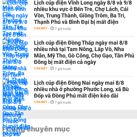
Lịch cúp điện Vĩnh Long ngày 8/8 và 9/8
nhiều khu vực ở Bến Tre, Chợ Lách, Cái
Vồn, Trung Thành, Giồng Trôm, Ba Tri,
Thạnh Phú và Bình Đại bị mất điện
CẦN BIẾT
-
7 giờ trước
Lịch cúp điện Đồng Tháp ngày mai 8/8
nhiều nhà tại Tam Nông, Lấp Vò, Nha
Mân, Mỹ Tho, Gò Công, Chợ Gạo, Tân Phú
Đông bị mất điện cả ngày
CẦN BIẾT
-
7 giờ trước
Lịch cúp điện Đồng Nai ngày mai 8/8
nhiều nhà ở phường Phước Long, xã Bù
Đốp và Đồng Phú mất điện kéo dài
CẦN BIẾT
-
7 giờ trước
Cùng chuyên mục