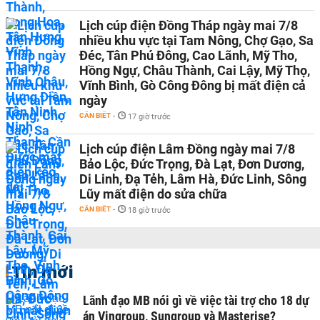
Lịch cúp điện Đồng Tháp ngày mai 7/8
nhiều khu vực tại Tam Nông, Chợ Gạo, Sa
Đéc, Tân Phú Đông, Cao Lãnh, Mỹ Tho,
Hồng Ngự, Châu Thành, Cai Lậy, Mỹ Thọ,
Vĩnh Bình, Gò Công Đông bị mất điện cả
ngày
CẦN BIẾT
-
17 giờ trước
Lịch cúp điện Lâm Đồng ngày mai 7/8
Bảo Lộc, Đức Trọng, Đà Lạt, Đơn Dương,
Di Linh, Đạ Tẻh, Lâm Hà, Đức Linh, Sông
Lũy mất điện do sửa chữa
CẦN BIẾT
-
18 giờ trước
Tin mới
Lãnh đạo MB nói gì về việc tài trợ cho 18 dự
án Vingroup, Sungroup và Masterise?