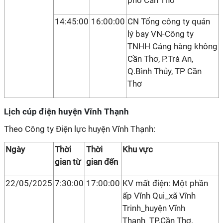
phố Cần Thơ
14:45:00
16:00:00
CN Tổng công ty quản
lý bay VN-Công ty
TNHH Cảng hàng không
Cần Thơ, P.Trà An,
Q.Bình Thủy, TP Cần
Thơ
Lịch cúp điện huyện Vĩnh Thạnh
Theo Công ty Điện lực huyện Vĩnh Thạnh:
Ngày
Thời
Thời
Khu vực
gian từ
gian đến
22/05/2025
7:30:00
17:00:00
KV mất điện: Một phần
ấp Vĩnh Qui_xã Vĩnh
Trinh_huyện Vĩnh
Thạnh_TP.Cần Thơ.