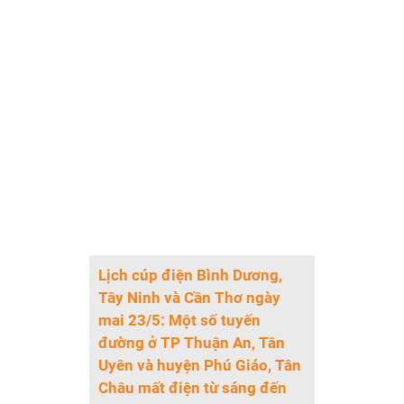
Lịch cúp điện Bình Dương,
Tây Ninh và Cần Thơ ngày
mai 23/5: Một số tuyến
đường ở TP Thuận An, Tân
Uyên và huyện Phú Giáo, Tân
Châu mất điện từ sáng đến