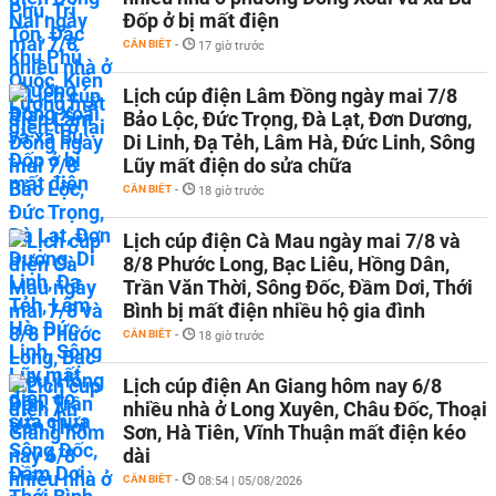
Đốp ở bị mất điện
CẦN BIẾT
-
17 giờ trước
Lịch cúp điện Lâm Đồng ngày mai 7/8
Bảo Lộc, Đức Trọng, Đà Lạt, Đơn Dương,
Di Linh, Đạ Tẻh, Lâm Hà, Đức Linh, Sông
Lũy mất điện do sửa chữa
CẦN BIẾT
-
18 giờ trước
Lịch cúp điện Cà Mau ngày mai 7/8 và
8/8 Phước Long, Bạc Liêu, Hồng Dân,
Trần Văn Thời, Sông Đốc, Đầm Dơi, Thới
Bình bị mất điện nhiều hộ gia đình
CẦN BIẾT
-
18 giờ trước
Lịch cúp điện An Giang hôm nay 6/8
nhiều nhà ở Long Xuyên, Châu Đốc, Thoại
Sơn, Hà Tiên, Vĩnh Thuận mất điện kéo
dài
CẦN BIẾT
-
08:54 | 05/08/2026