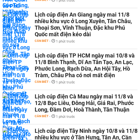
-
1 phút trước
Lịch cúp điện An Giang ngày mai 11/8
nhiều khu vực ở Long Xuyên, Tân Châu,
Thoại Sơn, Vĩnh Thuận, Đặc khu Phú
Quốc mất điện kéo dài
CẦN BIẾT
-
1 phút trước
Lịch cúp điện TP HCM ngày mai 10/8 và
11/8 Bình Thạnh, Dĩ An Tân Tạo, An Lạc,
Phước Long, Rạch Dừa, An Hội Tây, Hồ
Tràm, Châu Pha có nơi mất điện
CẦN BIẾT
-
1 phút trước
Lịch cúp điện Cà Mau ngày mai 11/8 và
12/8 Bạc Liêu, Đông Hải, Giá Rai, Phước
Long, Đầm Dơi, Hoà Thành, Tân Thuận
CẦN BIẾT
-
1 phút trước
Lịch cúp điện Tây Ninh ngày 10/8 và 11/8
nhiều khu vực ở Tân Hưng, Tân An, Cần