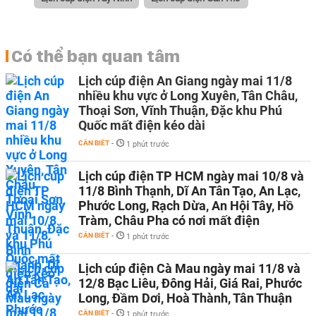
Có thể bạn quan tâm
Lịch cúp điện An Giang ngày mai 11/8
nhiều khu vực ở Long Xuyên, Tân Châu,
Thoại Sơn, Vĩnh Thuận, Đặc khu Phú
Quốc mất điện kéo dài
CẦN BIẾT
-
1 phút trước
Lịch cúp điện TP HCM ngày mai 10/8 và
11/8 Bình Thạnh, Dĩ An Tân Tạo, An Lạc,
Phước Long, Rạch Dừa, An Hội Tây, Hồ
Tràm, Châu Pha có nơi mất điện
CẦN BIẾT
-
1 phút trước
Lịch cúp điện Cà Mau ngày mai 11/8 và
12/8 Bạc Liêu, Đông Hải, Giá Rai, Phước
Long, Đầm Dơi, Hoà Thành, Tân Thuận
CẦN BIẾT
-
1 phút trước