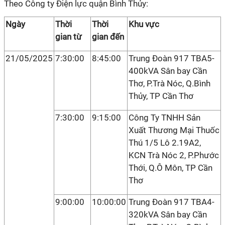
Theo Công ty Điện lực quận Bình Thủy:
Ngày
Thời
Thời
Khu vực
gian từ
gian đến
21/05/2025
7:30:00
8:45:00
Trung Đoàn 917 TBA5-
400kVA Sân bay Cần
Thơ, P.Trà Nóc, Q.Bình
Thủy, TP Cần Thơ
7:30:00
9:15:00
Công Ty TNHH Sản
Xuất Thương Mại Thuốc
Thú 1/5 Lô 2.19A2,
KCN Trà Nóc 2, P.Phước
Thới, Q.Ô Môn, TP Cần
Thơ
9:00:00
10:00:00
Trung Đoàn 917 TBA4-
320kVA Sân bay Cần