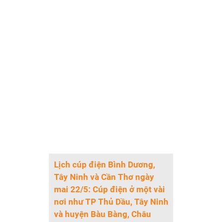
Lịch cúp điện Bình Dương,
Tây Ninh và Cần Thơ ngày
mai 22/5: Cúp điện ở một vài
nơi như TP Thủ Dầu, Tây Ninh
và huyện Bàu Bàng, Châu