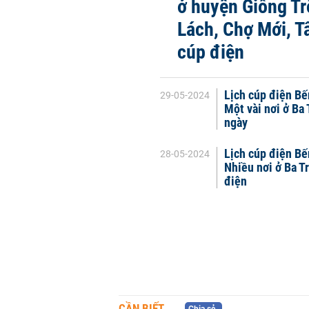
ở huyện Giồng T
Lách, Chợ Mới, T
cúp điện
Lịch cúp điện Bế
29-05-2024
Một vài nơi ở Ba 
ngày
Lịch cúp điện Bế
28-05-2024
Nhiều nơi ở Ba T
điện
CẦN BIẾT