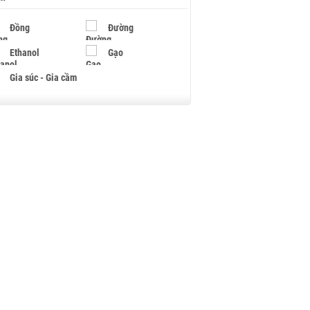
Đồng
Đường
Ethanol
Gạo
Gia súc - Gia cầm
Giấy
Gỗ
Hạt điều
Hồ tiêu - Hạt tiêu
Khí đốt
Kim loại khác
Mắc ca
Muối
Ngũ cốc
Nhựa - Hạt nhựa
Palladium
Phân bón