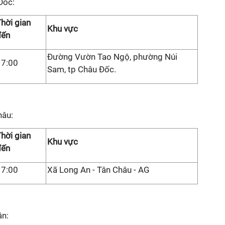
Đốc:
hời gian
Khu vực
đến
Đường Vườn Tao Ngộ, phường Núi
17:00
Sam, tp Châu Đốc.
hâu:
hời gian
Khu vực
đến
17:00
Xã Long An - Tân Châu - AG
ân: