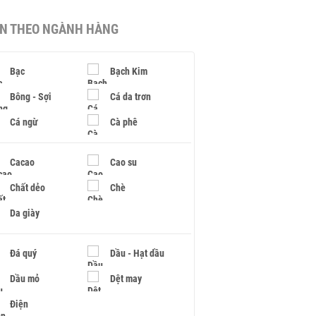
IN THEO NGÀNH HÀNG
Bạc
Bạch Kim
Bông - Sợi
Cá da trơn
Cá ngừ
Cà phê
Cacao
Cao su
Chất dẻo
Chè
Da giày
Đá quý
Dầu - Hạt dầu
Dầu mỏ
Dệt may
Điện