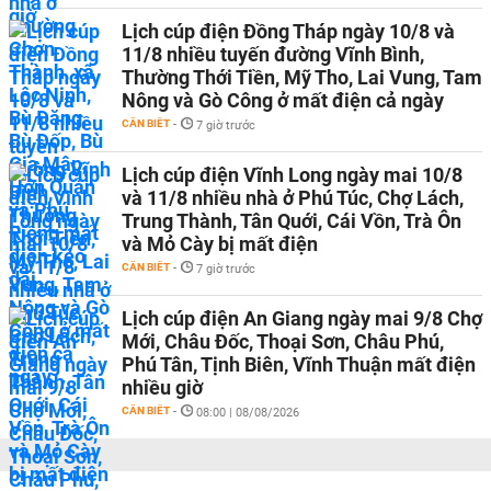
Lịch cúp điện Đồng Tháp ngày 10/8 và
11/8 nhiều tuyến đường Vĩnh Bình,
Thường Thới Tiền, Mỹ Tho, Lai Vung, Tam
Nông và Gò Công ở mất điện cả ngày
CẦN BIẾT
-
7 giờ trước
Lịch cúp điện Vĩnh Long ngày mai 10/8
và 11/8 nhiều nhà ở Phú Túc, Chợ Lách,
Trung Thành, Tân Quới, Cái Vồn, Trà Ôn
và Mỏ Cày bị mất điện
CẦN BIẾT
-
7 giờ trước
Lịch cúp điện An Giang ngày mai 9/8 Chợ
Mới, Châu Đốc, Thoại Sơn, Châu Phú,
Phú Tân, Tịnh Biên, Vĩnh Thuận mất điện
nhiều giờ
CẦN BIẾT
-
08:00 | 08/08/2026