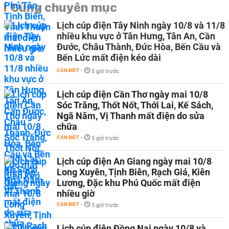
Cùng chuyên mục
Lịch cúp điện Tây Ninh ngày 10/8 và 11/8
nhiều khu vực ở Tân Hưng, Tân An, Cần
Đước, Châu Thành, Đức Hòa, Bến Cầu và
Bến Lức mất điện kéo dài
CẦN BIẾT
-
5 giờ trước
Lịch cúp điện Cần Thơ ngày mai 10/8
Sóc Trăng, Thốt Nốt, Thới Lai, Kế Sách,
Ngã Năm, Vị Thanh mất điện do sửa
chữa
CẦN BIẾT
-
5 giờ trước
Lịch cúp điện An Giang ngày mai 10/8
Long Xuyên, Tịnh Biên, Rạch Giá, Kiên
Lương, Đặc khu Phú Quốc mất điện
nhiều giờ
CẦN BIẾT
-
5 giờ trước
Lịch cúp điện Đồng Nai ngày 10/8 và