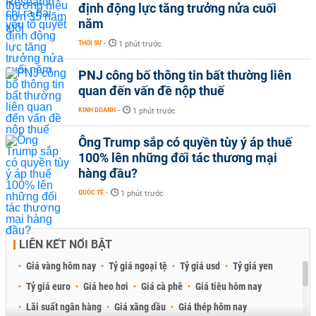
định động lực tăng trưởng nửa cuối
năm
THỜI SỰ
-
1 phút trước
PNJ công bố thông tin bất thường liên
quan đến vấn đề nộp thuế
KINH DOANH
-
1 phút trước
Ông Trump sắp có quyền tùy ý áp thuế
100% lên những đối tác thương mại
hàng đầu?
QUỐC TẾ
-
1 phút trước
LIÊN KẾT NỔI BẬT
Giá vàng hôm nay
Tỷ giá ngoại tệ
Tỷ giá usd
Tỷ giá yen
Tỷ giá euro
Giá heo hơi
Giá cà phê
Giá tiêu hôm nay
Lãi suất ngân hàng
Giá xăng dầu
Giá thép hôm nay