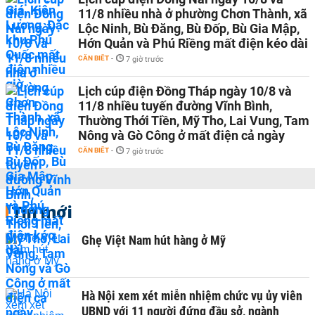
11/8 nhiều nhà ở phường Chơn Thành, xã
Lộc Ninh, Bù Đăng, Bù Đốp, Bù Gia Mập,
Hớn Quản và Phú Riềng mất điện kéo dài
CẦN BIẾT
-
7 giờ trước
Lịch cúp điện Đồng Tháp ngày 10/8 và
11/8 nhiều tuyến đường Vĩnh Bình,
Thường Thới Tiền, Mỹ Tho, Lai Vung, Tam
Nông và Gò Công ở mất điện cả ngày
CẦN BIẾT
-
7 giờ trước
Tin mới
Ghẹ Việt Nam hút hàng ở Mỹ
Hà Nội xem xét miễn nhiệm chức vụ ủy viên
UBND với 11 người đứng đầu sở, ngành