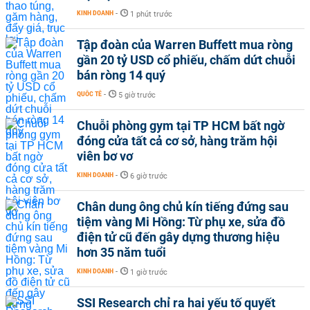
KINH DOANH
-
1 phút trước
Tập đoàn của Warren Buffett mua ròng
gần 20 tỷ USD cổ phiếu, chấm dứt chuỗi
bán ròng 14 quý
QUỐC TẾ
-
5 giờ trước
Chuỗi phòng gym tại TP HCM bất ngờ
đóng cửa tất cả cơ sở, hàng trăm hội
viên bơ vơ
KINH DOANH
-
6 giờ trước
Chân dung ông chủ kín tiếng đứng sau
tiệm vàng Mi Hồng: Từ phụ xe, sửa đồ
điện tử cũ đến gây dựng thương hiệu
hơn 35 năm tuổi
KINH DOANH
-
1 giờ trước
SSI Research chỉ ra hai yếu tố quyết