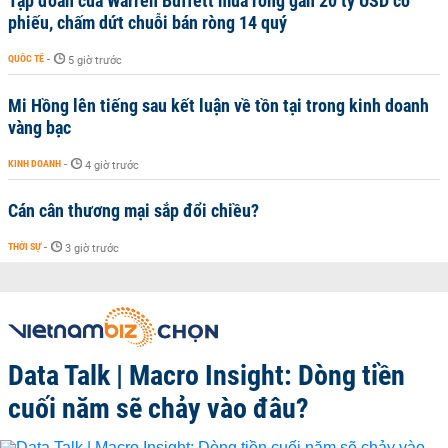
Tập đoàn của Warren Buffett mua ròng gần 20 tỷ USD cổ
phiếu, chấm dứt chuỗi bán ròng 14 quý
QUỐC TẾ
-
5 giờ trước
Mi Hồng lên tiếng sau kết luận về tồn tại trong kinh doanh
vàng bạc
KINH DOANH
-
4 giờ trước
Cán cân thương mại sắp đổi chiều?
THỜI SỰ
-
3 giờ trước
Data Talk | Macro Insight: Dòng tiền
cuối năm sẽ chảy vào đâu?