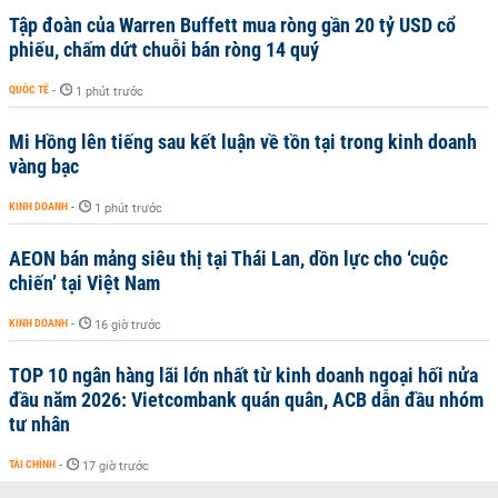
Tập đoàn của Warren Buffett mua ròng gần 20 tỷ USD cổ
phiếu, chấm dứt chuỗi bán ròng 14 quý
QUỐC TẾ
-
1 phút trước
Mi Hồng lên tiếng sau kết luận về tồn tại trong kinh doanh
vàng bạc
KINH DOANH
-
1 phút trước
AEON bán mảng siêu thị tại Thái Lan, dồn lực cho ‘cuộc
chiến’ tại Việt Nam
KINH DOANH
-
16 giờ trước
TOP 10 ngân hàng lãi lớn nhất từ kinh doanh ngoại hối nửa
đầu năm 2026: Vietcombank quán quân, ACB dẫn đầu nhóm
tư nhân
TÀI CHÍNH
-
17 giờ trước