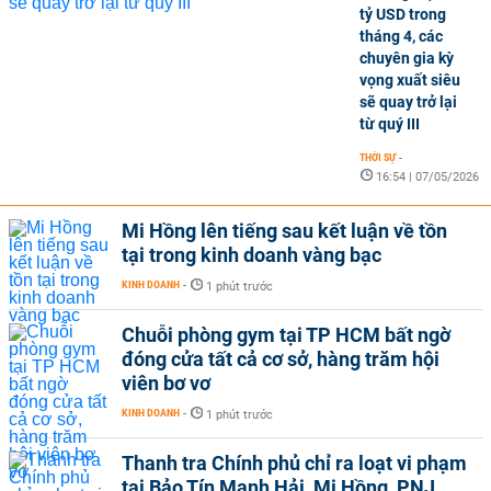
tỷ USD trong
tháng 4, các
chuyên gia kỳ
vọng xuất siêu
sẽ quay trở lại
từ quý III
THỜI SỰ
-
16:54 | 07/05/2026
Mi Hồng lên tiếng sau kết luận về tồn
tại trong kinh doanh vàng bạc
KINH DOANH
-
1 phút trước
Chuỗi phòng gym tại TP HCM bất ngờ
đóng cửa tất cả cơ sở, hàng trăm hội
viên bơ vơ
KINH DOANH
-
1 phút trước
Thanh tra Chính phủ chỉ ra loạt vi phạm
tại Bảo Tín Mạnh Hải, Mi Hồng, PNJ,