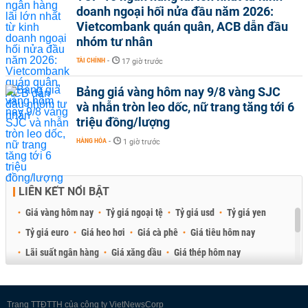
doanh ngoại hối nửa đầu năm 2026:
Vietcombank quán quân, ACB dẫn đầu
nhóm tư nhân
TÀI CHÍNH
-
17 giờ trước
Bảng giá vàng hôm nay 9/8 vàng SJC
và nhẫn tròn leo dốc, nữ trang tăng tới 6
triệu đồng/lượng
HÀNG HÓA
-
1 giờ trước
LIÊN KẾT NỔI BẬT
Giá vàng hôm nay
Tỷ giá ngoại tệ
Tỷ giá usd
Tỷ giá yen
Tỷ giá euro
Giá heo hơi
Giá cà phê
Giá tiêu hôm nay
Lãi suất ngân hàng
Giá xăng dầu
Giá thép hôm nay
Giá sầu riêng
Giá thịt heo
Giá gạo
Giá cao su
Best Retail Brokers
Diễn đàn đầu tư Việt Nam 2026
Trang TTĐTTH của công ty VietNewsCorp