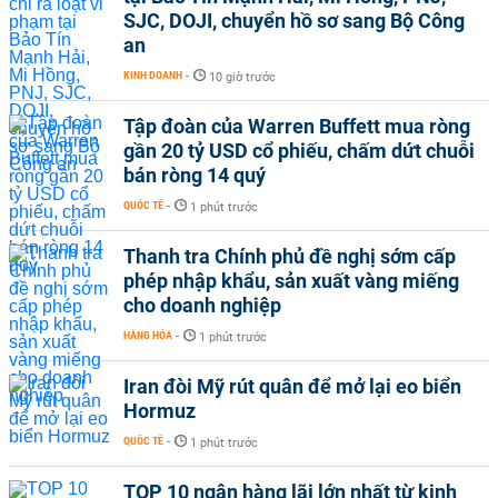
SJC, DOJI, chuyển hồ sơ sang Bộ Công
an
KINH DOANH
-
10 giờ trước
Tập đoàn của Warren Buffett mua ròng
gần 20 tỷ USD cổ phiếu, chấm dứt chuỗi
bán ròng 14 quý
QUỐC TẾ
-
1 phút trước
Thanh tra Chính phủ đề nghị sớm cấp
phép nhập khẩu, sản xuất vàng miếng
cho doanh nghiệp
HÀNG HÓA
-
1 phút trước
Iran đòi Mỹ rút quân để mở lại eo biển
Hormuz
QUỐC TẾ
-
1 phút trước
TOP 10 ngân hàng lãi lớn nhất từ kinh