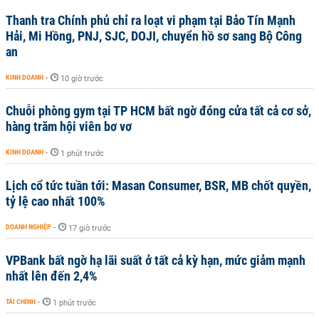
Thanh tra Chính phủ chỉ ra loạt vi phạm tại Bảo Tín Mạnh
Hải, Mi Hồng, PNJ, SJC, DOJI, chuyển hồ sơ sang Bộ Công
an
KINH DOANH
-
10 giờ trước
Chuỗi phòng gym tại TP HCM bất ngờ đóng cửa tất cả cơ sở,
hàng trăm hội viên bơ vơ
KINH DOANH
-
1 phút trước
Lịch cổ tức tuần tới: Masan Consumer, BSR, MB chốt quyền,
tỷ lệ cao nhất 100%
DOANH NGHIỆP
-
17 giờ trước
VPBank bất ngờ hạ lãi suất ở tất cả kỳ hạn, mức giảm mạnh
nhất lên đến 2,4%
TÀI CHÍNH
-
1 phút trước