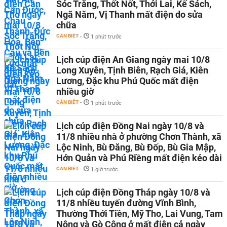
Sóc Trăng, Thốt Nốt, Thới Lai, Kế Sách,
Ngã Năm, Vị Thanh mất điện do sửa
chữa
CẦN BIẾT
-
1 phút trước
Lịch cúp điện An Giang ngày mai 10/8
Long Xuyên, Tịnh Biên, Rạch Giá, Kiên
Lương, Đặc khu Phú Quốc mất điện
nhiều giờ
CẦN BIẾT
-
1 phút trước
Lịch cúp điện Đồng Nai ngày 10/8 và
11/8 nhiều nhà ở phường Chơn Thành, xã
Lộc Ninh, Bù Đăng, Bù Đốp, Bù Gia Mập,
Hớn Quản và Phú Riềng mất điện kéo dài
CẦN BIẾT
-
1 giờ trước
Lịch cúp điện Đồng Tháp ngày 10/8 và
11/8 nhiều tuyến đường Vĩnh Bình,
Thường Thới Tiền, Mỹ Tho, Lai Vung, Tam
Nông và Gò Công ở mất điện cả ngày