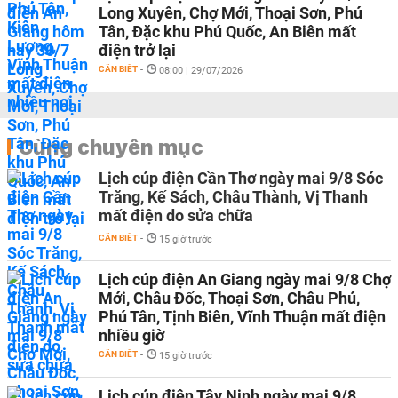
Long Xuyên, Chợ Mới, Thoại Sơn, Phú
Tân, Đặc khu Phú Quốc, An Biên mất
điện trở lại
CẦN BIẾT
-
08:00 | 29/07/2026
Cùng chuyên mục
Lịch cúp điện Cần Thơ ngày mai 9/8 Sóc
Trăng, Kế Sách, Châu Thành, Vị Thanh
mất điện do sửa chữa
CẦN BIẾT
-
15 giờ trước
Lịch cúp điện An Giang ngày mai 9/8 Chợ
Mới, Châu Đốc, Thoại Sơn, Châu Phú,
Phú Tân, Tịnh Biên, Vĩnh Thuận mất điện
nhiều giờ
CẦN BIẾT
-
15 giờ trước
Lịch cúp điện Tây Ninh ngày mai 9/8