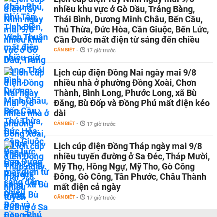
nhiều khu vực ở Gò Dầu, Trảng Bàng,
Thái Bình, Dương Minh Châu, Bến Cầu,
Thủ Thừa, Đức Hòa, Cần Giuộc, Bến Lức,
Cần Đước mất điện từ sáng đến chiều
CẦN BIẾT
-
17 giờ trước
Lịch cúp điện Đồng Nai ngày mai 9/8
nhiều nhà ở phường Đồng Xoài, Chơn
Thành, Bình Long, Phước Long, xã Bù
Đăng, Bù Đốp và Đồng Phú mất điện kéo
dài
CẦN BIẾT
-
17 giờ trước
Lịch cúp điện Đồng Tháp ngày mai 9/8
nhiều tuyến đường ở Sa Đéc, Tháp Mười,
Mỹ Thọ, Hồng Ngự, Mỹ Tho, Gò Công
Đông, Gò Công, Tân Phước, Châu Thành
mất điện cả ngày
CẦN BIẾT
-
17 giờ trước