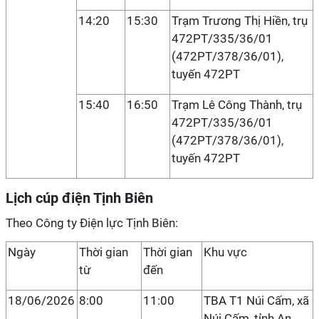
14:20
15:30
Trạm Trương Thị Hiền, trụ
472PT/335/36/01
(472PT/378/36/01),
tuyến 472PT
15:40
16:50
Trạm Lê Công Thành, trụ
472PT/335/36/01
(472PT/378/36/01),
tuyến 472PT
Lịch cúp điện Tịnh Biên
Theo Công ty Điện lực Tịnh Biên:
Ngày
Thời gian
Thời gian
Khu vực
từ
đến
18/06/2026
8:00
11:00
TBA T1 Núi Cấm, xã
Núi Cấm, tỉnh An