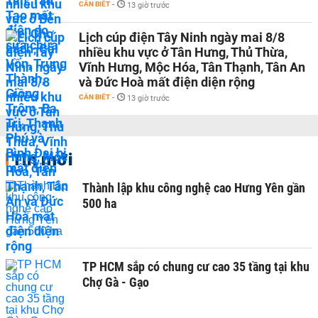
CẦN BIẾT
-
13 giờ trước
Lịch cúp điện Tây Ninh ngày mai 8/8
nhiều khu vực ở Tân Hưng, Thủ Thừa,
Vĩnh Hưng, Mộc Hóa, Tân Thạnh, Tân An
và Đức Hoà mất điện diện rộng
CẦN BIẾT
-
13 giờ trước
Tin mới
Thành lập khu công nghệ cao Hưng Yên gần
500 ha
TP HCM sắp có chung cư cao 35 tầng tại khu
Chợ Gà - Gạo