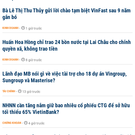
Bà Lê Thị Thu Thủy gửi lời chào tạm biệt VinFast sau 9 năm
gắn bó
KINH DOANH
-
1 giờ trước
Huấn Hoa Hồng chỉ trao 24 bồn nước tại Lai Châu cho chính
quyền xã, không trao tiền
KINH DOANH
-
8 giờ trước
Lãnh đạo MB nói gì về việc tài trợ cho 18 dự án Vingroup,
Sungroup và Masterise?
TÀI CHÍNH
-
13 giờ trước
NHNN cần tăng nắm giữ bao nhiêu cổ phiếu CTG để sở hữu
tối thiểu 65% VietinBank?
CHỨNG KHOÁN
-
4 giờ trước