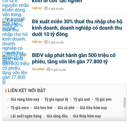
kinh tế còn 'tắc nghẽn'
THỜI SỰ
-
4 giờ trước
Đề xuất miễn 30% thuế thu nhập cho hộ
kinh doanh, doanh nghiệp có doanh thu
dưới 10 tỷ đồng
THỜI SỰ
-
5 giờ trước
BIDV sắp phát hành gần 500 triệu cổ
phiếu, tăng vốn lên gần 77.800 tỷ
TÀI CHÍNH
-
4 giờ trước
LIÊN KẾT NỔI BẬT
Giá vàng hôm nay
Tỷ giá ngoại tệ
Tỷ giá usd
Tỷ giá yen
Tỷ giá euro
Giá heo hơi
Giá cà phê
Giá tiêu hôm nay
Lãi suất ngân hàng
Giá xăng dầu
Giá thép hôm nay
Giá sầu riêng
Giá thịt heo
Giá gạo
Giá cao su