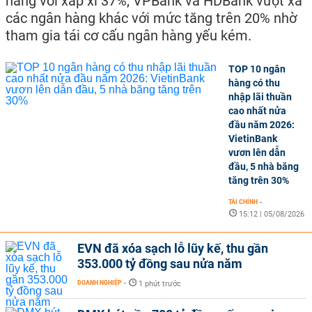
hàng với xấp xỉ 37%, VPBank và HDBank vượt xa
các ngân hàng khác với mức tăng trên 20% nhờ
tham gia tái cơ cấu ngân hàng yếu kém.
TOP 10 ngân
hàng có thu
nhập lãi thuần
cao nhất nửa
đầu năm 2026:
VietinBank
vươn lên dẫn
đầu, 5 nhà băng
tăng trên 30%
TÀI CHÍNH
-
15:12 | 05/08/2026
EVN đã xóa sạch lỗ lũy kế, thu gần
353.000 tỷ đồng sau nửa năm
DOANH NGHIỆP
-
1 phút trước