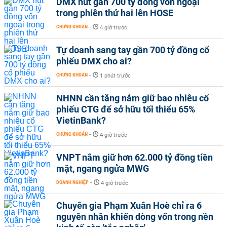
DMX hút gần 700 tỷ đồng vốn ngoại
trong phiên thứ hai lên HOSE
CHỨNG KHOÁN
-
4 giờ trước
Tự doanh sang tay gần 700 tỷ đồng cổ
phiếu DMX cho ai?
CHỨNG KHOÁN
-
1 phút trước
NHNN cần tăng nắm giữ bao nhiêu cổ
phiếu CTG để sở hữu tối thiểu 65%
VietinBank?
CHỨNG KHOÁN
-
4 giờ trước
VNPT nắm giữ hơn 62.000 tỷ đồng tiền
mặt, ngang ngửa MWG
DOANH NGHIỆP
-
4 giờ trước
Chuyên gia Phạm Xuân Hoè chỉ ra 6
nguyên nhân khiến dòng vốn trong nền