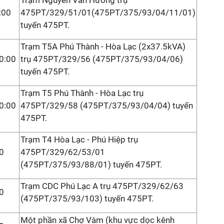
Trạm Nguyễn Văn Hưởng trụ
:00
475PT/329/51/01(475PT/375/93/04/11/01)
tuyến 475PT.
Trạm T5A Phú Thành - Hòa Lạc (2x37.5kVA)
0:00
trụ 475PT/329/56 (475PT/375/93/04/06)
tuyến 475PT.
Trạm T5 Phú Thành - Hòa Lạc trụ
0:00
475PT/329/58 (475PT/375/93/04/04) tuyến
475PT.
Trạm T4 Hòa Lạc - Phú Hiệp trụ
0
475PT/329/62/53/01
(475PT/375/93/88/01) tuyến 475PT.
Trạm CDC Phú Lạc A trụ 475PT/329/62/63
0
(475PT/375/93/103) tuyến 475PT.
Một phần xã Chợ Vàm (khu vực dọc kênh