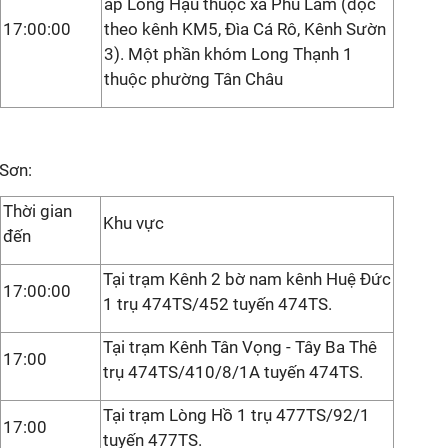
ấp Long Hậu thuộc xã Phú Lâm (dọc
17:00:00
theo kênh KM5, Đìa Cá Rô, Kênh Sườn
3). Một phần khóm Long Thạnh 1
thuộc phường Tân Châu
 Sơn:
Thời gian
Khu vực
đến
Tại trạm Kênh 2 bờ nam kênh Huệ Đức
17:00:00
1 trụ 474TS/452 tuyến 474TS.
Tại trạm Kênh Tân Vọng - Tây Ba Thê
17:00
trụ 474TS/410/8/1A tuyến 474TS.
Tại trạm Lòng Hồ 1 trụ 477TS/92/1
17:00
tuyến 477TS.