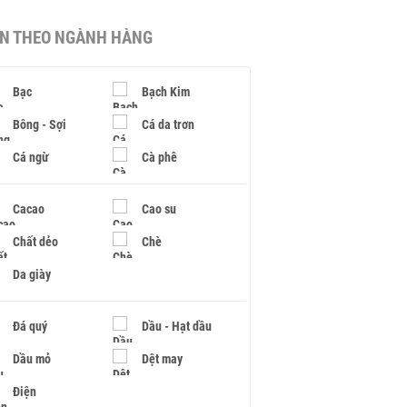
IN THEO NGÀNH HÀNG
Bạc
Bạch Kim
Bông - Sợi
Cá da trơn
Cá ngừ
Cà phê
Cacao
Cao su
Chất dẻo
Chè
Da giày
Đá quý
Dầu - Hạt dầu
Dầu mỏ
Dệt may
Điện