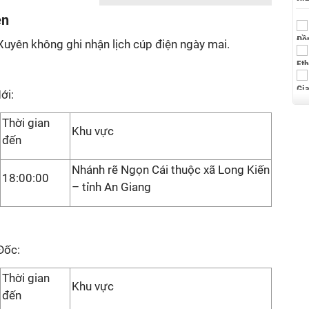
ên
Xuyên không ghi nhận lịch cúp điện ngày mai.
ới:
Thời gian
Khu vực
đến
Nhánh rẽ Ngọn Cái thuộc xã Long Kiến
18:00:00
– tỉnh An Giang
Đốc:
Thời gian
Khu vực
đến