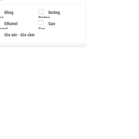
Đồng
Đường
Ethanol
Gạo
Gia súc - Gia cầm
Giấy
Gỗ
Hạt điều
Hồ tiêu - Hạt tiêu
Khí đốt
Kim loại khác
Mắc ca
Muối
Ngũ cốc
Nhựa - Hạt nhựa
Palladium
Phân bón