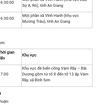
16:30:00
Sọ A, Rô), tỉnh An Giang
Một phần xã Vĩnh Hanh (khu vực
16:30:00
Mương Trâu), tỉnh An Giang
ơn:
hời gian
Khu vực
đến
Khu vực đê biển cống Vàm Rầy – Bãi
17:00
Dương gồm từ tổ 8 đến tổ 13 ấp Vàm
Rầy, xã Bình Sơn
n
huận: