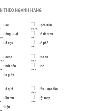
IN THEO NGÀNH HÀNG
Bạc
Bạch Kim
Bông - Sợi
Cá da trơn
Cá ngừ
Cà phê
Cacao
Cao su
Chất dẻo
Chè
Da giày
Đá quý
Dầu - Hạt dầu
Dầu mỏ
Dệt may
Điện