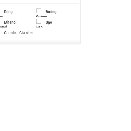
Đồng
Đường
Ethanol
Gạo
Gia súc - Gia cầm
Giấy
Gỗ
Hạt điều
Hồ tiêu - Hạt tiêu
Khí đốt
Kim loại khác
Mắc ca
Muối
Ngũ cốc
Nhựa - Hạt nhựa
Palladium
Phân bón