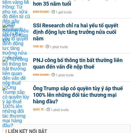
hơn 35 năm tuổi
KINH DOANH
-
1 giờ trước
SSI Research chỉ ra hai yếu tố quyết
định động lực tăng trưởng nửa cuối
năm
THỜI SỰ
-
1 phút trước
PNJ công bố thông tin bất thường liên
quan đến vấn đề nộp thuế
KINH DOANH
-
1 phút trước
Ông Trump sắp có quyền tùy ý áp thuế
100% lên những đối tác thương mại
hàng đầu?
QUỐC TẾ
-
1 phút trước
LIÊN KẾT NỔI BẬT