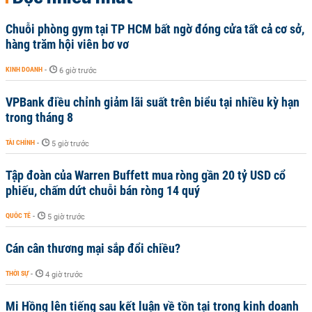
Chuỗi phòng gym tại TP HCM bất ngờ đóng cửa tất cả cơ sở,
hàng trăm hội viên bơ vơ
KINH DOANH
-
6 giờ trước
VPBank điều chỉnh giảm lãi suất trên biểu tại nhiều kỳ hạn
trong tháng 8
TÀI CHÍNH
-
5 giờ trước
Tập đoàn của Warren Buffett mua ròng gần 20 tỷ USD cổ
phiếu, chấm dứt chuỗi bán ròng 14 quý
QUỐC TẾ
-
5 giờ trước
Cán cân thương mại sắp đổi chiều?
THỜI SỰ
-
4 giờ trước
Mi Hồng lên tiếng sau kết luận về tồn tại trong kinh doanh