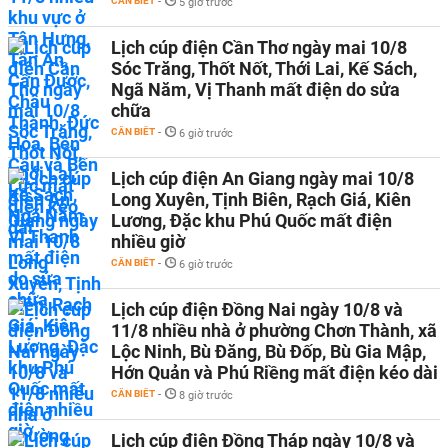
CẦN BIẾT
-
5 giờ trước
Lịch cúp điện Cần Thơ ngày mai 10/8
Sóc Trăng, Thốt Nốt, Thới Lai, Kế Sách,
Ngã Năm, Vị Thanh mất điện do sửa
chữa
CẦN BIẾT
-
6 giờ trước
Lịch cúp điện An Giang ngày mai 10/8
Long Xuyên, Tịnh Biên, Rạch Giá, Kiên
Lương, Đặc khu Phú Quốc mất điện
nhiều giờ
CẦN BIẾT
-
6 giờ trước
Lịch cúp điện Đồng Nai ngày 10/8 và
11/8 nhiều nhà ở phường Chơn Thành, xã
Lộc Ninh, Bù Đăng, Bù Đốp, Bù Gia Mập,
Hớn Quản và Phú Riềng mất điện kéo dài
CẦN BIẾT
-
8 giờ trước
Lịch cúp điện Đồng Tháp ngày 10/8 và