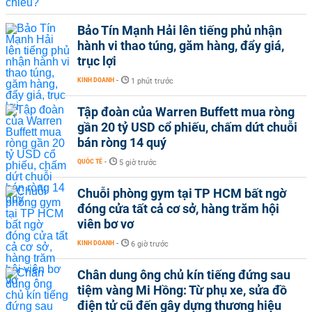
Bảo Tín Mạnh Hải lên tiếng phủ nhận
hành vi thao túng, găm hàng, đẩy giá,
trục lợi
KINH DOANH
-
1 phút trước
Tập đoàn của Warren Buffett mua ròng
gần 20 tỷ USD cổ phiếu, chấm dứt chuỗi
bán ròng 14 quý
QUỐC TẾ
-
5 giờ trước
Chuỗi phòng gym tại TP HCM bất ngờ
đóng cửa tất cả cơ sở, hàng trăm hội
viên bơ vơ
KINH DOANH
-
6 giờ trước
Chân dung ông chủ kín tiếng đứng sau
tiệm vàng Mi Hồng: Từ phụ xe, sửa đồ
điện tử cũ đến gây dựng thương hiệu