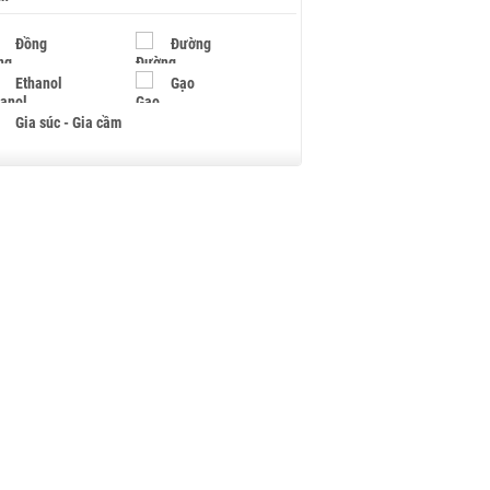
Đồng
Đường
Ethanol
Gạo
Gia súc - Gia cầm
Giấy
Gỗ
Hạt điều
Hồ tiêu - Hạt tiêu
Khí đốt
Kim loại khác
Mắc ca
Muối
Ngũ cốc
Nhựa - Hạt nhựa
Palladium
Phân bón