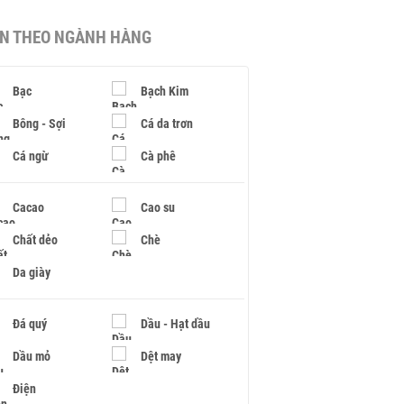
IN THEO NGÀNH HÀNG
Bạc
Bạch Kim
Bông - Sợi
Cá da trơn
Cá ngừ
Cà phê
Cacao
Cao su
Chất dẻo
Chè
Da giày
Đá quý
Dầu - Hạt dầu
Dầu mỏ
Dệt may
Điện