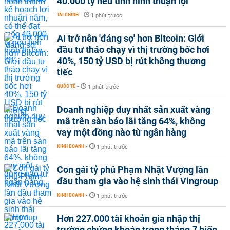
40.000 tỷ nếu tình hình thuận lợi
TÀI CHÍNH
-
1 phút trước
AI trở nên 'đáng sợ' hơn Bitcoin: Giới
đầu tư tháo chạy vì thị trường bốc hơi
40%, 150 tỷ USD bị rút không thương
tiếc
QUỐC TẾ
-
1 phút trước
Doanh nghiệp duy nhất sản xuất vàng
mã trên sàn báo lãi tăng 64%, không
vay một đồng nào từ ngân hàng
KINH DOANH
-
1 phút trước
Con gái tỷ phú Phạm Nhật Vượng lần
đầu tham gia vào hệ sinh thái Vingroup
KINH DOANH
-
1 phút trước
Hơn 227.000 tài khoản gia nhập thị
trường chứng khoán trong tháng 7 biến