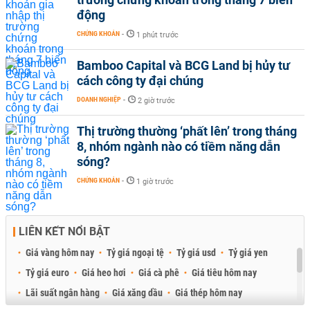
động
CHỨNG KHOÁN
-
1 phút trước
Bamboo Capital và BCG Land bị hủy tư
cách công ty đại chúng
DOANH NGHIỆP
-
2 giờ trước
Thị trường thường ‘phất lên’ trong tháng
8, nhóm ngành nào có tiềm năng dẫn
sóng?
CHỨNG KHOÁN
-
1 giờ trước
LIÊN KẾT NỔI BẬT
Giá vàng hôm nay
Tỷ giá ngoại tệ
Tỷ giá usd
Tỷ giá yen
Tỷ giá euro
Giá heo hơi
Giá cà phê
Giá tiêu hôm nay
Lãi suất ngân hàng
Giá xăng dầu
Giá thép hôm nay