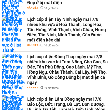
Đốp ở bị mất điện
CẦN BIẾT
-
10 giờ trước
Lịch cúp điện Tây Ninh ngày mai 7/8
nhiều khu vực ở Hoà Thành, Long Hoa,
Tân Hưng, Vĩnh Thạnh, Vĩnh Châu, Hưng
Điền, Tân Ninh, Ninh Thạnh, Cần Đước
mất điện kéo dài
CẦN BIẾT
-
10 giờ trước
Lịch cúp điện Đồng Tháp ngày mai 7/8
nhiều khu vực tại Tam Nông, Chợ Gạo, Sa
Đéc, Tân Phú Đông, Cao Lãnh, Mỹ Tho,
Hồng Ngự, Châu Thành, Cai Lậy, Mỹ Thọ,
Vĩnh Bình, Gò Công Đông bị mất điện cả
ngày
CẦN BIẾT
-
10 giờ trước
Lịch cúp điện Lâm Đồng ngày mai 7/8
Bảo Lộc, Đức Trọng, Đà Lạt, Đơn Dương,
Di Linh, Đạ Tẻh, Lâm Hà, Đức Linh, Sông