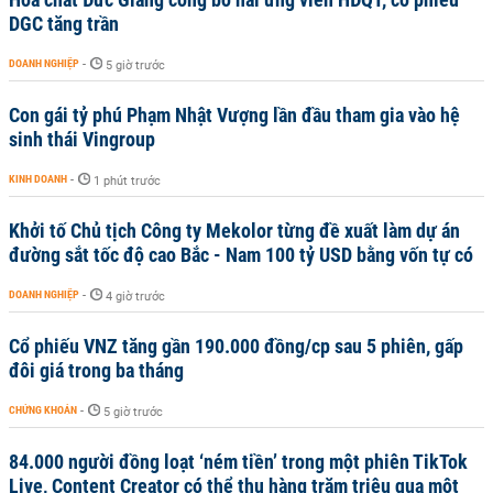
DGC tăng trần
DOANH NGHIỆP
-
5 giờ trước
Con gái tỷ phú Phạm Nhật Vượng lần đầu tham gia vào hệ
sinh thái Vingroup
KINH DOANH
-
1 phút trước
Khởi tố Chủ tịch Công ty Mekolor từng đề xuất làm dự án
đường sắt tốc độ cao Bắc - Nam 100 tỷ USD bằng vốn tự có
DOANH NGHIỆP
-
4 giờ trước
Cổ phiếu VNZ tăng gần 190.000 đồng/cp sau 5 phiên, gấp
đôi giá trong ba tháng
CHỨNG KHOÁN
-
5 giờ trước
84.000 người đồng loạt ‘ném tiền’ trong một phiên TikTok
Live, Content Creator có thể thu hàng trăm triệu qua một