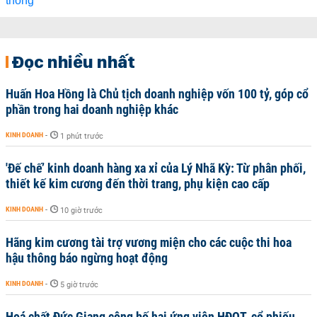
Đọc nhiều nhất
Huấn Hoa Hồng là Chủ tịch doanh nghiệp vốn 100 tỷ, góp cổ
phần trong hai doanh nghiệp khác
KINH DOANH
-
1 phút trước
'Đế chế’ kinh doanh hàng xa xỉ của Lý Nhã Kỳ: Từ phân phối,
thiết kế kim cương đến thời trang, phụ kiện cao cấp
KINH DOANH
-
10 giờ trước
Hãng kim cương tài trợ vương miện cho các cuộc thi hoa
hậu thông báo ngừng hoạt động
KINH DOANH
-
5 giờ trước
Hoá chất Đức Giang công bố hai ứng viên HĐQT, cổ phiếu