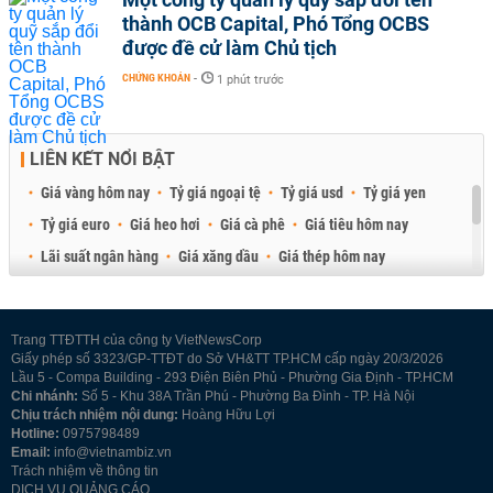
thành OCB Capital, Phó Tổng OCBS
được đề cử làm Chủ tịch
CHỨNG KHOÁN
-
1 phút trước
LIÊN KẾT NỔI BẬT
Giá vàng hôm nay
Tỷ giá ngoại tệ
Tỷ giá usd
Tỷ giá yen
Tỷ giá euro
Giá heo hơi
Giá cà phê
Giá tiêu hôm nay
Lãi suất ngân hàng
Giá xăng dầu
Giá thép hôm nay
Giá sầu riêng
Giá thịt heo
Giá gạo
Giá cao su
Best Retail Brokers
Diễn đàn đầu tư Việt Nam 2026
Trang TTĐTTH của công ty VietNewsCorp
Giấy phép số 3323/GP-TTĐT do Sở VH&TT TP.HCM cấp ngày 20/3/2026
Lầu 5 - Compa Building - 293 Điện Biên Phủ - Phường Gia Định - TP.HCM
Chi nhánh:
Số 5 - Khu 38A Trần Phú - Phường Ba Đình - TP. Hà Nội
Chịu trách nhiệm nội dung:
Hoàng Hữu Lợi
Hotline:
0975798489
Email:
info@vietnambiz.vn
Trách nhiệm về thông tin
DỊCH VỤ QUẢNG CÁO