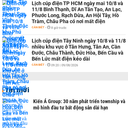
Lịch cúp điện TP HCM ngày mai 10/8 và
11/8 Bình Thạnh, Dĩ An Tân Tạo, An Lạc,
Phước Long, Rạch Dừa, An Hội Tây, Hồ
Tràm, Châu Pha có nơi mất điện
CẦN BIẾT
-
8 giờ trước
Lịch cúp điện Tây Ninh ngày 10/8 và 11/8
nhiều khu vực ở Tân Hưng, Tân An, Cần
Đước, Châu Thành, Đức Hòa, Bến Cầu và
Bến Lức mất điện kéo dài
CẦN BIẾT
-
09:20 | 09/08/2026
Tin mới
Kiến Á Group: 30 năm phát triển township và
mô hình đầu tư bất động sản dài hạn