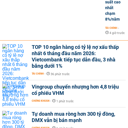
suất cao
nhất
chạm
8%/năm
TÀI CHÍNH
-
4 giờ trước
TOP 10 ngân hàng có tỷ lệ nợ xấu thấp
nhất 6 tháng đầu năm 2026:
Vietcombank tiếp tục dẫn đầu, 3 nhà
băng dưới 1%
TÀI CHÍNH
-
36 phút trước
Vingroup chuyển nhượng hơn 4,8 triệu
cổ phiếu VHM
CHỨNG KHOÁN
-
1 phút trước
Tự doanh mua ròng hơn 300 tỷ đồng,
DMX vẫn bị bán mạnh
CHỨNG KHOÁN