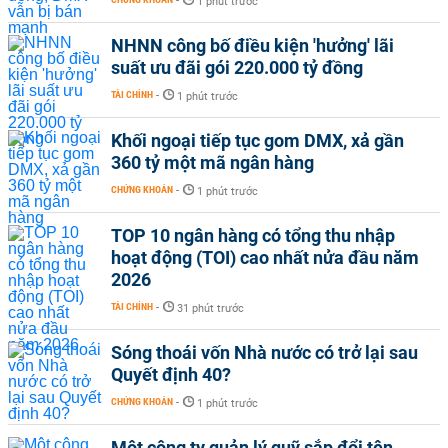
-
1 phút trước
NHNN công bố điều kiện 'hưởng' lãi
suất ưu đãi gói 220.000 tỷ đồng
TÀI CHÍNH
-
1 phút trước
Khối ngoại tiếp tục gom DMX, xả gần
360 tỷ một mã ngân hàng
CHỨNG KHOÁN
-
1 phút trước
TOP 10 ngân hàng có tổng thu nhập
hoạt động (TOI) cao nhất nửa đầu năm
2026
TÀI CHÍNH
-
31 phút trước
Sóng thoái vốn Nhà nước có trở lại sau
Quyết định 40?
CHỨNG KHOÁN
-
1 phút trước
Một công ty quản lý quỹ sắp đổi tên