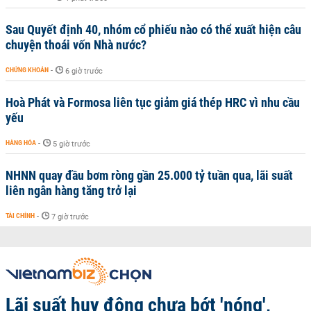
Sau Quyết định 40, nhóm cổ phiếu nào có thể xuất hiện câu
chuyện thoái vốn Nhà nước?
CHỨNG KHOÁN
-
6 giờ trước
Hoà Phát và Formosa liên tục giảm giá thép HRC vì nhu cầu
yếu
HÀNG HÓA
-
5 giờ trước
NHNN quay đầu bơm ròng gần 25.000 tỷ tuần qua, lãi suất
liên ngân hàng tăng trở lại
TÀI CHÍNH
-
7 giờ trước
Lãi suất huy động chưa bớt 'nóng',