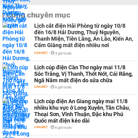
Cùng chuyên mục
Lịch cắt điện Hải Phòng từ ngày 10/8
đến 16/8 Hải Dương, Thuỷ Nguyên,
Thanh Miện, Tiên Lãng, An Lão, Kiến An,
Cẩm Giàng mất điện nhiều nơi
CẦN BIẾT
-
3 giờ trước
Lịch cúp điện Cần Thơ ngày mai 11/8
Sóc Trăng, Vị Thanh, Thốt Nốt, Cái Răng,
Ngã Năm mất điện do sửa chữa
CẦN BIẾT
-
6 giờ trước
Lịch cúp điện An Giang ngày mai 11/8
nhiều khu vực ở Long Xuyên, Tân Châu,
Thoại Sơn, Vĩnh Thuận, Đặc khu Phú
Quốc mất điện kéo dài
CẦN BIẾT
-
6 giờ trước