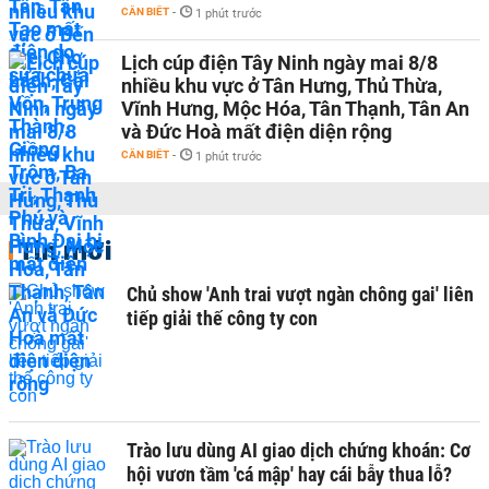
CẦN BIẾT
-
1 phút trước
Lịch cúp điện Tây Ninh ngày mai 8/8
nhiều khu vực ở Tân Hưng, Thủ Thừa,
Vĩnh Hưng, Mộc Hóa, Tân Thạnh, Tân An
và Đức Hoà mất điện diện rộng
CẦN BIẾT
-
1 phút trước
Tin mới
Chủ show 'Anh trai vượt ngàn chông gai' liên
tiếp giải thế công ty con
Trào lưu dùng AI giao dịch chứng khoán: Cơ
hội vươn tầm 'cá mập' hay cái bẫy thua lỗ?