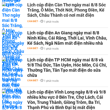
Lịch cúp điện Cần Thơ ngày mai 8/8 Sóc
Trăng, Ô Môn, Thốt Nốt, Phong Điền, Kế
Sách, Châu Thành có nơi mất điện
CẦN BIẾT
-
1 phút trước
Lịch cúp điện An Giang ngày mai 8/8
Ninh Kiều, Cái Răng, Thới Lai, Vĩnh Châu,
Kế Sách, Ngã Năm mất điện nhiều nhà
CẦN BIẾT
-
1 phút trước
Lịch cúp điện TP HCM ngày mai 8/8 và
9/8 Thủ Đức, Tân Uyên, Hóc Môn, Củ Chi,
Thường Tân, Tân Tạo mất điện do sửa
chữa
CẦN BIẾT
-
1 phút trước
Lịch cúp điện Vĩnh Long ngày 8/8 và 9/8
nhiều khu vực ở Bến Tre, Chợ Lách, Cái
Vồn, Trung Thành, Giồng Trôm, Ba Tri,
Thạnh Phú và Bình Đại bị mất điện