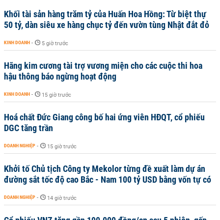
Khối tài sản hàng trăm tỷ của Huấn Hoa Hồng: Từ biệt thự
50 tỷ, dàn siêu xe hàng chục tỷ đến vườn tùng Nhật đắt đỏ
KINH DOANH
-
5 giờ trước
Hãng kim cương tài trợ vương miện cho các cuộc thi hoa
hậu thông báo ngừng hoạt động
KINH DOANH
-
15 giờ trước
Hoá chất Đức Giang công bố hai ứng viên HĐQT, cổ phiếu
DGC tăng trần
DOANH NGHIỆP
-
15 giờ trước
Khởi tố Chủ tịch Công ty Mekolor từng đề xuất làm dự án
đường sắt tốc độ cao Bắc - Nam 100 tỷ USD bằng vốn tự có
DOANH NGHIỆP
-
14 giờ trước