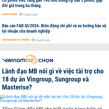
Cổ phiếu VNZ tăng gần 190.000 đồng/cp sau 5 phiên, gấp
đôi giá trong ba tháng
CHỨNG KHOÁN
-
15 giờ trước
Báo cáo F&B QI/2026: Biến động chi phí và xu hướng bảo vệ
lợi nhuận của doanh nghiệp
CHUYỂN ĐỘNG THỊ TRƯỜNG
-
16 giờ trước
Lãnh đạo MB nói gì về việc tài trợ cho
18 dự án Vingroup, Sungroup và
Masterise?