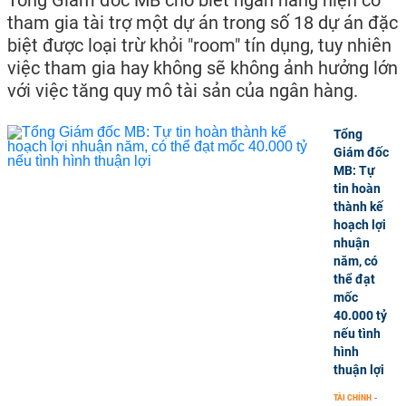
Tổng Giám đốc MB cho biết ngân hàng hiện có
tham gia tài trợ một dự án trong số 18 dự án đặc
biệt được loại trừ khỏi "room" tín dụng, tuy nhiên
việc tham gia hay không sẽ không ảnh hưởng lớn
với việc tăng quy mô tài sản của ngân hàng.
Tổng
Giám đốc
MB: Tự
tin hoàn
thành kế
hoạch lợi
nhuận
năm, có
thể đạt
mốc
40.000 tỷ
nếu tình
hình
thuận lợi
TÀI CHÍNH
-