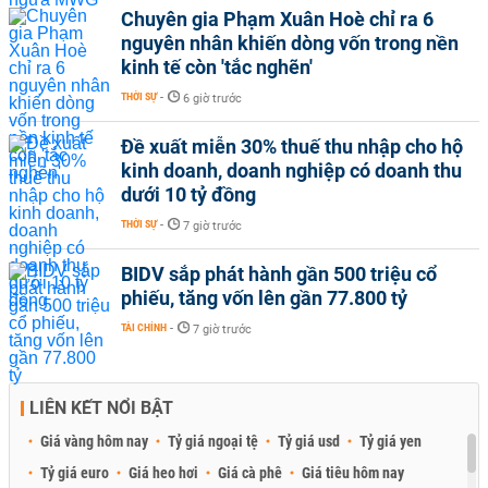
Chuyên gia Phạm Xuân Hoè chỉ ra 6
nguyên nhân khiến dòng vốn trong nền
kinh tế còn 'tắc nghẽn'
THỜI SỰ
-
6 giờ trước
Đề xuất miễn 30% thuế thu nhập cho hộ
kinh doanh, doanh nghiệp có doanh thu
dưới 10 tỷ đồng
THỜI SỰ
-
7 giờ trước
BIDV sắp phát hành gần 500 triệu cổ
phiếu, tăng vốn lên gần 77.800 tỷ
TÀI CHÍNH
-
7 giờ trước
LIÊN KẾT NỔI BẬT
Giá vàng hôm nay
Tỷ giá ngoại tệ
Tỷ giá usd
Tỷ giá yen
Tỷ giá euro
Giá heo hơi
Giá cà phê
Giá tiêu hôm nay