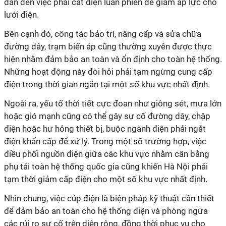
dẫn đến việc phải cắt điện luân phiên để giảm áp lực cho
lưới điện.
Bên cạnh đó, công tác bảo trì, nâng cấp và sửa chữa
đường dây, trạm biến áp cũng thường xuyên được thực
hiện nhằm đảm bảo an toàn và ổn định cho toàn hệ thống.
Những hoạt động này đòi hỏi phải tạm ngừng cung cấp
điện trong thời gian ngắn tại một số khu vực nhất định.
Ngoài ra, yếu tố thời tiết cực đoan như giông sét, mưa lớn
hoặc gió mạnh cũng có thể gây sự cố đường dây, chập
điện hoặc hư hỏng thiết bị, buộc ngành điện phải ngắt
điện khẩn cấp để xử lý. Trong một số trường hợp, việc
điều phối nguồn điện giữa các khu vực nhằm cân bằng
phụ tải toàn hệ thống quốc gia cũng khiến Hà Nội phải
tạm thời giảm cấp điện cho một số khu vực nhất định.
Nhìn chung, việc cúp điện là biện pháp kỹ thuật cần thiết
để đảm bảo an toàn cho hệ thống điện và phòng ngừa
các rủi ro sự cố trên diện rộng, đồng thời phục vụ cho