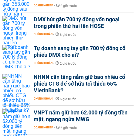
DOANH NGHIỆP
-
2 giờ trước
DMX hút gần 700 tỷ đồng vốn ngoại
trong phiên thứ hai lên HOSE
CHỨNG KHOÁN
-
6 giờ trước
Tự doanh sang tay gần 700 tỷ đồng cổ
phiếu DMX cho ai?
CHỨNG KHOÁN
-
2 giờ trước
NHNN cần tăng nắm giữ bao nhiêu cổ
phiếu CTG để sở hữu tối thiểu 65%
VietinBank?
CHỨNG KHOÁN
-
6 giờ trước
VNPT nắm giữ hơn 62.000 tỷ đồng tiền
mặt, ngang ngửa MWG
DOANH NGHIỆP
-
6 giờ trước