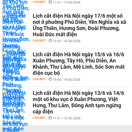
CẦN BIẾT
-
11:41 | 17/06/2026
Lịch cắt điện Hà Nội ngày 17/6 một số
nơi ở phường Phú Diễn, Yên Nghĩa và xã
Ứng Thiên, Hương Sơn, Đoài Phương,
Hoài Đức mất điện
CẦN BIẾT
-
10:52 | 16/06/2026
Lịch cắt điện Hà Nội ngày 15/6 và 16/6
Xuân Phương, Tây Hồ, Phú Diễn, An
Khánh, Thư Lâm, Mê Linh, Sóc Sơn mất
điện cục bộ
CẦN BIẾT
-
19:45 | 14/06/2026
Lịch cắt điện Hà Nội ngày 13/6 và 14/6
một số khu vực ở Xuân Phương, Việt
Hưng, Thư Lâm, Đông Anh tạm ngừng
cấp điện
CẦN BIẾT
-
11:51 | 12/06/2026