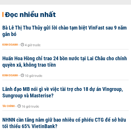
Đọc nhiều nhất
Bà Lê Thị Thu Thủy gửi lời chào tạm biệt VinFast sau 9 năm
gắn bó
KINH DOANH
-
4 giờ trước
Huấn Hoa Hồng chỉ trao 24 bồn nước tại Lai Châu cho chính
quyền xã, không trao tiền
KINH DOANH
-
10 giờ trước
Lãnh đạo MB nói gì về việc tài trợ cho 18 dự án Vingroup,
Sungroup và Masterise?
TÀI CHÍNH
-
16 giờ trước
NHNN cần tăng nắm giữ bao nhiêu cổ phiếu CTG để sở hữu
tối thiểu 65% VietinBank?