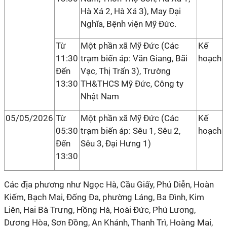
Hà Xá 2, Hà Xá 3), May Đại
Nghĩa, Bệnh viện Mỹ Đức.
Từ
Một phần xã Mỹ Đức (Các
Kế
11:30
trạm biến áp: Văn Giang, Bãi
hoạch
Đến
Vạc, Thị Trấn 3), Trường
13:30
TH&THCS Mỹ Đức, Công ty
Nhật Nam
05/05/2026
Từ
Một phần xã Mỹ Đức (Các
Kế
05:30
trạm biến áp: Sêu 1, Sêu 2,
hoạch
Đến
Sêu 3, Đại Hưng 1)
13:30
Các địa phương như Ngọc Hà, Cầu Giấy, Phú Diễn, Hoàn
Kiếm, Bạch Mai, Đống Đa, phường Láng, Ba Đình, Kim
Liên, Hai Bà Trưng, Hồng Hà, Hoài Đức, Phú Lương,
Dương Hòa, Sơn Đồng, An Khánh, Thanh Trì, Hoàng Mai,