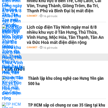
nhiều khu vực ở Bến Tre, Chợ Lách, Cái
Vồn, Trung Thành, Giồng Trôm, Ba Tri,
Thạnh Phú và Bình Đại bị mất điện
CẦN BIẾT
-
16 giờ trước
Lịch cúp điện Tây Ninh ngày mai 8/8
nhiều khu vực ở Tân Hưng, Thủ Thừa,
Vĩnh Hưng, Mộc Hóa, Tân Thạnh, Tân An
và Đức Hoà mất điện diện rộng
CẦN BIẾT
-
16 giờ trước
Tin mới
Thành lập khu công nghệ cao Hưng Yên gần
500 ha
TP HCM sắp có chung cư cao 35 tầng tại khu