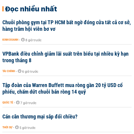
Đọc nhiều nhất
Chuỗi phòng gym tại TP HCM bất ngờ đóng cửa tất cả cơ sở,
hàng trăm hội viên bơ vơ
KINH DOANH
-
8 giờ trước
VPBank điều chỉnh giảm lãi suất trên biểu tại nhiều kỳ hạn
trong tháng 8
TÀI CHÍNH
-
6 giờ trước
Tập đoàn của Warren Buffett mua ròng gần 20 tỷ USD cổ
phiếu, chấm dứt chuỗi bán ròng 14 quý
QUỐC TẾ
-
7 giờ trước
Cán cân thương mại sắp đổi chiều?
THỜI SỰ
-
5 giờ trước