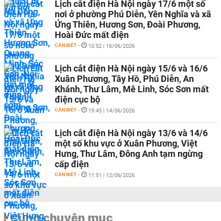
Lịch cắt điện Hà Nội ngày 17/6 một số
nơi ở phường Phú Diễn, Yên Nghĩa và xã
Ứng Thiên, Hương Sơn, Đoài Phương,
Hoài Đức mất điện
CẦN BIẾT
-
10:52 | 16/06/2026
Lịch cắt điện Hà Nội ngày 15/6 và 16/6
Xuân Phương, Tây Hồ, Phú Diễn, An
Khánh, Thư Lâm, Mê Linh, Sóc Sơn mất
điện cục bộ
CẦN BIẾT
-
19:45 | 14/06/2026
Lịch cắt điện Hà Nội ngày 13/6 và 14/6
một số khu vực ở Xuân Phương, Việt
Hưng, Thư Lâm, Đông Anh tạm ngừng
cấp điện
CẦN BIẾT
-
11:51 | 12/06/2026
Cùng chuyên mục