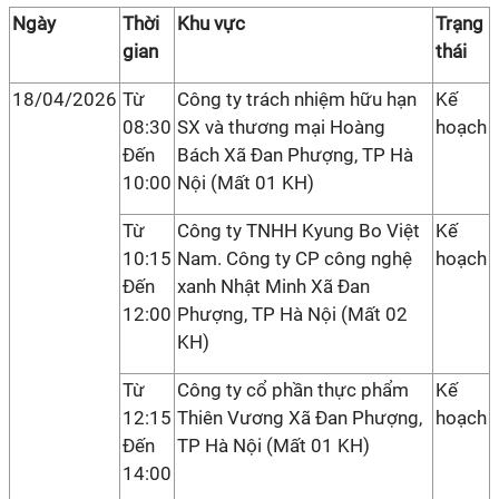
Ngày
Thời
Khu vực
Trạng
gian
thái
18/04/2026
Từ
Công ty trách nhiệm hữu hạn
Kế
08:30
SX và thương mại Hoàng
hoạch
Đến
Bách Xã Đan Phượng, TP Hà
10:00
Nội (Mất 01 KH)
Từ
Công ty TNHH Kyung Bo Việt
Kế
10:15
Nam. Công ty CP công nghệ
hoạch
Đến
xanh Nhật Minh Xã Đan
12:00
Phượng, TP Hà Nội (Mất 02
KH)
Từ
Công ty cổ phần thực phẩm
Kế
12:15
Thiên Vương Xã Đan Phượng,
hoạch
Đến
TP Hà Nội (Mất 01 KH)
14:00