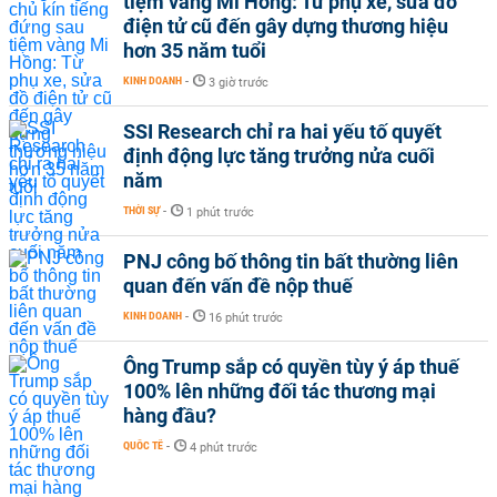
tiệm vàng Mi Hồng: Từ phụ xe, sửa đồ
điện tử cũ đến gây dựng thương hiệu
hơn 35 năm tuổi
KINH DOANH
-
3 giờ trước
SSI Research chỉ ra hai yếu tố quyết
định động lực tăng trưởng nửa cuối
năm
THỜI SỰ
-
1 phút trước
PNJ công bố thông tin bất thường liên
quan đến vấn đề nộp thuế
KINH DOANH
-
16 phút trước
Ông Trump sắp có quyền tùy ý áp thuế
100% lên những đối tác thương mại
hàng đầu?
QUỐC TẾ
-
4 phút trước