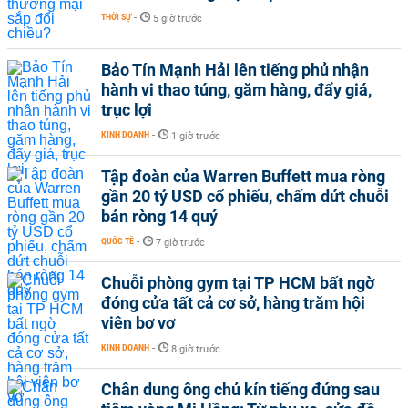
THỜI SỰ
-
5 giờ trước
Bảo Tín Mạnh Hải lên tiếng phủ nhận
hành vi thao túng, găm hàng, đẩy giá,
trục lợi
KINH DOANH
-
1 giờ trước
Tập đoàn của Warren Buffett mua ròng
gần 20 tỷ USD cổ phiếu, chấm dứt chuỗi
bán ròng 14 quý
QUỐC TẾ
-
7 giờ trước
Chuỗi phòng gym tại TP HCM bất ngờ
đóng cửa tất cả cơ sở, hàng trăm hội
viên bơ vơ
KINH DOANH
-
8 giờ trước
Chân dung ông chủ kín tiếng đứng sau