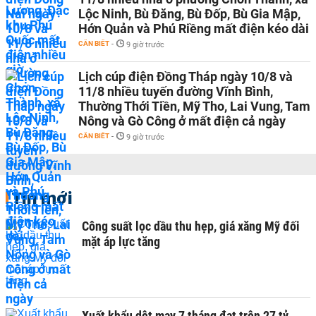
Lộc Ninh, Bù Đăng, Bù Đốp, Bù Gia Mập,
Hớn Quản và Phú Riềng mất điện kéo dài
CẦN BIẾT
-
9 giờ trước
Lịch cúp điện Đồng Tháp ngày 10/8 và
11/8 nhiều tuyến đường Vĩnh Bình,
Thường Thới Tiền, Mỹ Tho, Lai Vung, Tam
Nông và Gò Công ở mất điện cả ngày
CẦN BIẾT
-
9 giờ trước
Tin mới
Công suất lọc dầu thu hẹp, giá xăng Mỹ đối
mặt áp lực tăng
Xuất khẩu dệt may 7 tháng đạt trên 27 tỷ