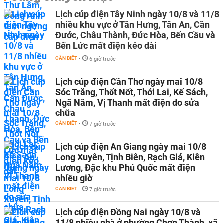
Lịch cúp điện Tây Ninh ngày 10/8 và 11/8
nhiều khu vực ở Tân Hưng, Tân An, Cần
Đước, Châu Thành, Đức Hòa, Bến Cầu và
Bến Lức mất điện kéo dài
CẦN BIẾT
-
6 giờ trước
Lịch cúp điện Cần Thơ ngày mai 10/8
Sóc Trăng, Thốt Nốt, Thới Lai, Kế Sách,
Ngã Năm, Vị Thanh mất điện do sửa
chữa
CẦN BIẾT
-
7 giờ trước
Lịch cúp điện An Giang ngày mai 10/8
Long Xuyên, Tịnh Biên, Rạch Giá, Kiên
Lương, Đặc khu Phú Quốc mất điện
nhiều giờ
CẦN BIẾT
-
7 giờ trước
Lịch cúp điện Đồng Nai ngày 10/8 và
11/8 nhiều nhà ở phường Chơn Thành, xã