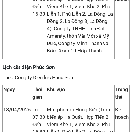
Đến
Viêm Khê 1, Viêm Khê 2, Phú
15:30
Liễn 1, Phú Liễn 2, La Đồng, La
Đồng 2, La Đồng 3, La Đồng
4), Công ty TNHH Tiến Đạt
Amenity, thôn Vài Mới xã Mỹ
Đức, Công ty Minh Thành và
Bơm Xóm 19 Hợp Thanh.
Lịch cắt điện Phúc Sơn
Theo Công ty Điện lực Phúc Sơn:
Ngày
Thời
Khu vực
Trạng
gian
thái
18/04/2026
Từ
Một phần xã Hồng Sơn (Trạm
Kế
07:30
biến áp Hạ Quất, Hợp Tiến 2,
hoạch
Đến
Viêm Khê 1, Viêm Khê 2, Phú
15:30
Liễn 1, Phú Liễn 2, La Đồng, La