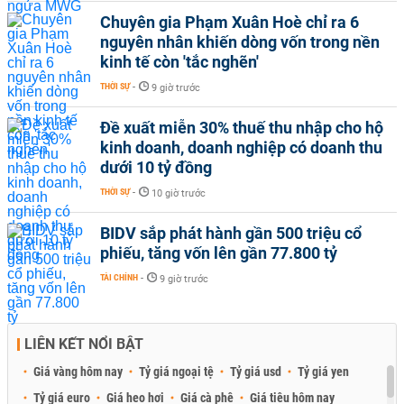
Chuyên gia Phạm Xuân Hoè chỉ ra 6
nguyên nhân khiến dòng vốn trong nền
kinh tế còn 'tắc nghẽn'
THỜI SỰ
-
9 giờ trước
Đề xuất miễn 30% thuế thu nhập cho hộ
kinh doanh, doanh nghiệp có doanh thu
dưới 10 tỷ đồng
THỜI SỰ
-
10 giờ trước
BIDV sắp phát hành gần 500 triệu cổ
phiếu, tăng vốn lên gần 77.800 tỷ
TÀI CHÍNH
-
9 giờ trước
LIÊN KẾT NỔI BẬT
Giá vàng hôm nay
Tỷ giá ngoại tệ
Tỷ giá usd
Tỷ giá yen
Tỷ giá euro
Giá heo hơi
Giá cà phê
Giá tiêu hôm nay