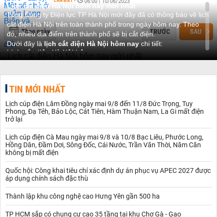
CẦN BIẾT
-
06:00 | 10/06/2023
Lịch cắt điện Hà Nội hôm nay mới nhất
Tổng Công ty Điện lực TP Hà Nội mới đây đã có thông báo về lịch
cắt điện Hà Nội trên toàn thành phố trong ngày hôm nay. Theo
Theo ngày
TRƯỚC
SAU
đó, nhiều địa điểm trên thành phố sẽ bị cắt điện.
Dưới đây là
lịch cắt điện Hà Nội hôm nay
chi tiết:
Lịch cắt điện Hà Nội hôm nay
Theo Tổng Công ty Điện lực TP Hà Nội, một phần phường Lĩnh
Nam, Hoàng Mai cắt điện từ 3h30 đến 11h, kéo dài gần 8 tiếng.
Khu CN Vĩnh Tuy (M1) thuộc phường Đại Kim, quận Hoàng Mai
TIN MỚI NHẤT
cắt điện 3 tiếng từ 11h đến 14h.
Nhiều nơi thuộc khu vực Quận Hà Đông cắt điện trong nhiều giờ
Lịch cúp điện Lâm Đồng ngày mai 9/8 đến 11/8 Đức Trọng, Tuy
như: Một phần Tổ dân phố 4 – phường Nguyễn Trãi từ 7h00 đến
Phong, Đạ Tẻh, Bảo Lộc, Cát Tiên, Hàm Thuận Nam, La Gi mất điện
trở lại
9h30; một phần tổ dân phố số 7 Văn Quán từ 7h00 đến 9h30. Tổ
dân phố 1 Phường Phúc La từ 7h00 đến 9h30; mặt đường Quang
Lịch cúp điện Cà Mau ngày mai 9/8 và 10/8 Bạc Liêu, Phước Long,
Trung- La Khê từ 8h00 đến 12h00. Tổ dân phố Vinh quang từ
Hồng Dân, Đầm Dơi, Sông Đốc, Cái Nước, Trần Văn Thời, Năm Căn
8h00 đến 12h00; Tổ dân phố thắng lợi từ 8h00 đến 12h00.
không bị mất điện
Khu vực huyện Thạch Thất ngừng cấp điện tại xã Thạch Hòa từ
5h đến 9h; Hợp tác xã dịch vụ nông nghiệp thương mại tổng hợp
Quốc hội: Công khai tiêu chí xác định dự án phục vụ APEC 2027 được
xã Thạch Xá từ 6h00 đến 14h00; xã Bình Phú cắt điện 8 tiếng từ
áp dụng chính sách đặc thù
7h00 đến 11h00.
Thành lập khu công nghệ cao Hưng Yên gần 500 ha
Tại quận Bắc Từ Liêm, Tòa CT1A, CT1B, CT1C Thành phố giao
lưu Phường Cổ Nhuế 1 cắt điện 9 tiếng từ 8h00 đến 17h00;
TP HCM sắp có chung cư cao 35 tầng tại khu Chợ Gà - Gạo
Chung cư CT1 Khu Đô Thị Cổ Nhuế Nam Cường cắt điện từ