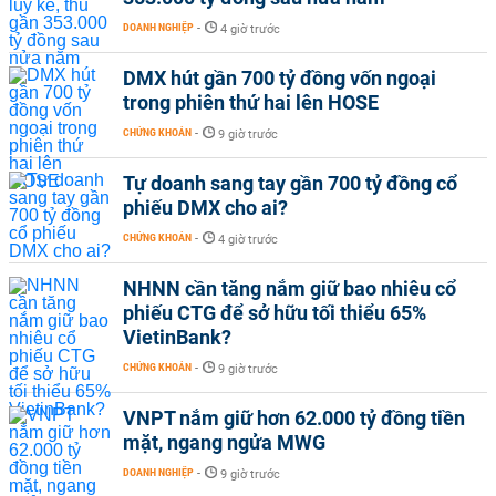
DOANH NGHIỆP
-
4 giờ trước
DMX hút gần 700 tỷ đồng vốn ngoại
trong phiên thứ hai lên HOSE
CHỨNG KHOÁN
-
9 giờ trước
Tự doanh sang tay gần 700 tỷ đồng cổ
phiếu DMX cho ai?
CHỨNG KHOÁN
-
4 giờ trước
NHNN cần tăng nắm giữ bao nhiêu cổ
phiếu CTG để sở hữu tối thiểu 65%
VietinBank?
CHỨNG KHOÁN
-
9 giờ trước
VNPT nắm giữ hơn 62.000 tỷ đồng tiền
mặt, ngang ngửa MWG
DOANH NGHIỆP
-
9 giờ trước