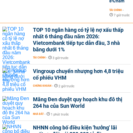
8%/năm
TÀI CHÍNH
-
7 giờ trước
TOP 10 ngân hàng có tỷ lệ nợ xấu thấp
nhất 6 tháng đầu năm 2026:
Vietcombank tiếp tục dẫn đầu, 3 nhà
băng dưới 1%
TÀI CHÍNH
-
3 giờ trước
Vingroup chuyển nhượng hơn 4,8 triệu
cổ phiếu VHM
CHỨNG KHOÁN
-
2 giờ trước
Măng Đen duyệt quy hoạch khu đô thị
264 ha của Sun World
NHÀ ĐẤT
-
1 phút trước
NHNN công bố điều kiện 'hưởng' lãi