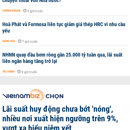
chuyện thoái vốn Nhà nước?
CHỨNG KHOÁN
-
9 giờ trước
Hoà Phát và Formosa liên tục giảm giá thép HRC vì nhu cầu
yếu
HÀNG HÓA
-
7 giờ trước
NHNN quay đầu bơm ròng gần 25.000 tỷ tuần qua, lãi suất
liên ngân hàng tăng trở lại
TÀI CHÍNH
-
9 giờ trước
Lãi suất huy động chưa bớt 'nóng',
nhiều nơi xuất hiện ngưỡng trên 9%,
vượt xa biểu niêm yết