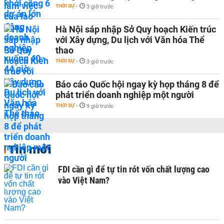
THỜI SỰ
-
3 giờ trước
Hà Nội sáp nhập Sở Quy hoạch Kiến trúc
với Xây dựng, Du lịch với Văn hóa Thể
thao
THỜI SỰ
-
3 giờ trước
Báo cáo Quốc hội ngay kỳ họp tháng 8 để
phát triển doanh nghiệp một người
THỜI SỰ
-
9 giờ trước
Tin mới
FDI cần gì để tự tin rót vốn chất lượng cao
vào Việt Nam?