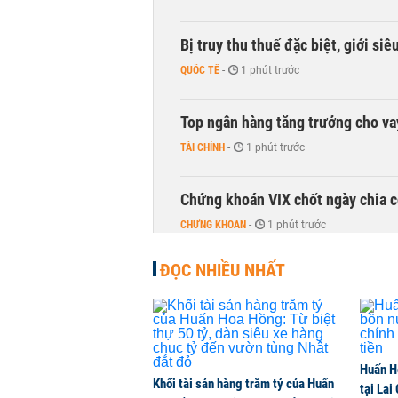
Bị truy thu thuế đặc biệt, giới si
QUỐC TẾ
-
1 phút trước
Top ngân hàng tăng trưởng cho v
TÀI CHÍNH
-
1 phút trước
Chứng khoán VIX chốt ngày chia c
CHỨNG KHOÁN
-
1 phút trước
ĐỌC NHIỀU NHẤT
DMX hút gần 700 tỷ đồng vốn ngoạ
CHỨNG KHOÁN
-
1 phút trước
Chuyên gia Phạm Xuân Hoè chỉ ra 
Huấn H
còn 'tắc nghẽn'
Khối tài sản hàng trăm tỷ của Huấn
tại Lai