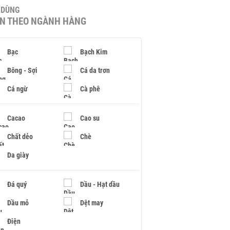
U DÙNG
IN THEO NGÀNH HÀNG
Bạc
Bạch Kim
Bông - Sợi
Cá da trơn
Cá ngừ
Cà phê
Cacao
Cao su
Chất dẻo
Chè
Da giày
Đá quý
Dầu - Hạt dầu
Dầu mỏ
Dệt may
Điện