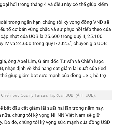
ngoại hối trong tháng 4 và điều này có thể giúp kiểm
goài trong ngắn hạn, chúng tôi kỳ vọng đồng VND sẽ
ếu tố cơ bản vững chắc và sự phục hồi tiếp theo của
ập nhật của UOB là 25.600 trong quý II, 25.100
quý IV và 24.600 trong quý I/2025.”, chuyên gia UOB
giá, ông Abel Lim, Giám đốc Tư vấn và Chiến lược
B, nhận định về khả năng cắt giảm lãi suất của Fed
 thể giúp giảm bớt sức mạnh của đồng USD, hỗ trợ
 Chiến lược Quản lý Tài sản, Tập đoàn UOB. (Ảnh: UOB).
 bắt đầu cắt giảm lãi suất hai lần trong năm nay,
n nữa, chúng tôi kỳ vọng NHNN Việt Nam sẽ giữ
ay. Do đó, chúng tôi kỳ vọng sức mạnh của đồng USD