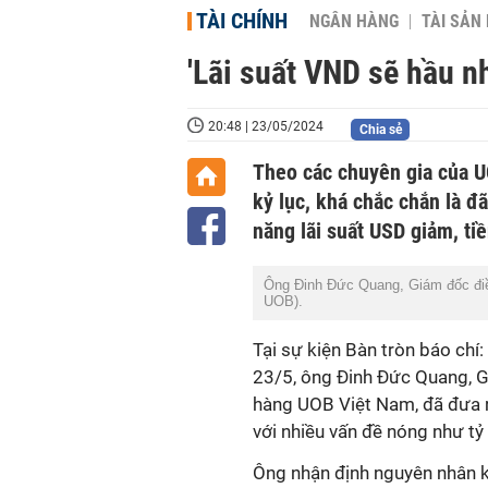
TÀI CHÍNH
NGÂN HÀNG
TÀI SẢN
'Lãi suất VND sẽ hầu 
20:48 | 23/05/2024
Chia sẻ
Theo các chuyên gia của U
kỷ lục, khá chắc chắn là đã
năng lãi suất USD giảm, t
Ông Đinh Đức Quang, Giám đốc điề
UOB).
Tại sự kiện Bàn tròn báo chí:
23/5, ông Đinh Đức Quang, G
hàng UOB Việt Nam, đã đưa r
với nhiều vấn đề nóng như tỷ g
Ông nhận định nguyên nhân k