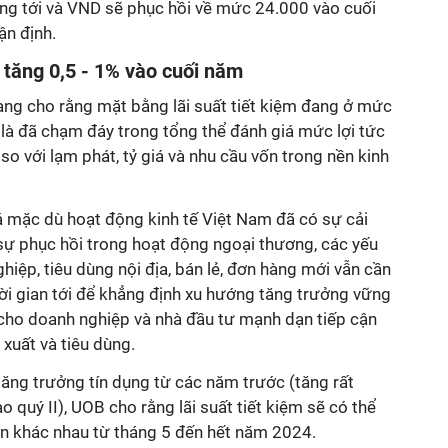
ng tới và VND sẽ phục hồi về mức 24.000 vào cuối
ận định.
ể tăng 0,5 - 1% vào cuối năm
ang cho rằng mặt bằng lãi suất tiết kiệm đang ở mức
 là đã chạm đáy trong tổng thể đánh giá mức lợi tức
y so với lạm phát, tỷ giá và nhu cầu vốn trong nền kinh
 mặc dù hoạt động kinh tế Việt Nam đã có sự cải
à sự phục hồi trong hoạt động ngoại thương, các yếu
hiệp, tiêu dùng nội địa, bán lẻ, đơn hàng mới vẫn cần
hời gian tới để khẳng định xu hướng tăng trưởng vững
n cho doanh nghiệp và nhà đầu tư mạnh dạn tiếp cận
 xuất và tiêu dùng.
ăng trưởng tín dụng từ các năm trước (tăng rất
o quý II), UOB cho rằng lãi suất tiết kiệm sẽ có thể
ạn khác nhau từ tháng 5 đến hết năm 2024.