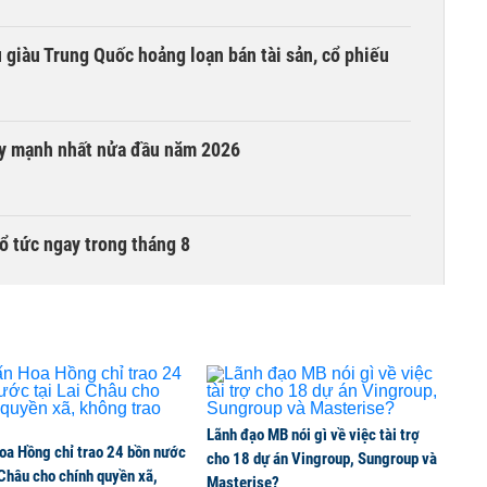
êu giàu Trung Quốc hoảng loạn bán tài sản, cổ phiếu
ay mạnh nhất nửa đầu năm 2026
ổ tức ngay trong tháng 8
i trong phiên thứ hai lên HOSE
6 nguyên nhân khiến dòng vốn trong nền kinh tế
Lãnh đạo MB nói gì về việc tài trợ
oa Hồng chỉ trao 24 bồn nước
cho 18 dự án Vingroup, Sungroup và
 Châu cho chính quyền xã,
Masterise?