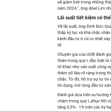
sẽ giảm bớt trong những thá
năm 2024.”, ông Abel Lim nh
Lãi suất tiết kiệm có th
Về lãi suất, ông Đinh Đức Qu
thấp kỷ lục và khá chắc chắn
kênh đầu tư ít rủi ro nhất nà
tế
Chuyên gia của UOB đánh giá
thiện trong quý I, đặc biệt l
tố khác như sản xuất công ng
thêm số liệu rõ ràng trong t
chắc. Từ đó, hỗ trợ sự tự ti
tín dụng, mở rộng đầu tư sản
Đánh giá dựa trên xu hướng t
chậm trong quý I, phục hồi và
tăng 0,5% - 1% trên các kỳ h