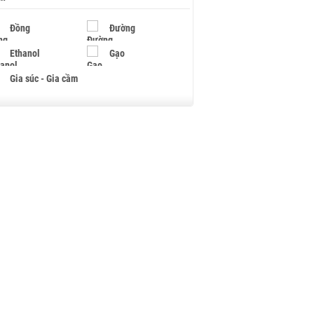
Đồng
Đường
Ethanol
Gạo
Gia súc - Gia cầm
Giấy
Gỗ
Hạt điều
Hồ tiêu - Hạt tiêu
Khí đốt
Kim loại khác
Mắc ca
Muối
Ngũ cốc
Nhựa - Hạt nhựa
Palladium
Phân bón