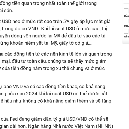
ồng tiền quan trọng nhất toàn thế giới trong
ài sản.
t USD neo ở mức rất cao trên 5% gây áp lực mất giá
c, trong đó có VND.
Khi lãi suất USD ở mức cao, thị
uyển dòng vốn ngược lại Mỹ để đầu tư vào các tài
ng khoán niêm yết tại Mỹ, giấy tờ có giá,...
ủa các đồng tiền từ các nền kinh tế lớn và quan trọng
 mại, đầu tư toàn cầu, chúng ta sẽ thấy mức giảm
 của tiền đồng nằm trong xu thế chung và ở mức
 báo VND và cả các đồng tiền khác, có khả năng
trong nửa sau 2024 khi lãi suất USD có thể được cắt
 sẽ hầu như không có khả năng giảm thêm và sẽ tăng
t của Fed đang giảm dần, tỷ giá USD/VND có thể sẽ
i gian dài hơn. Ngân hàng Nhà nước Việt Nam (NHNN)