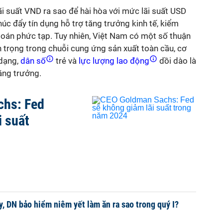
i suất VND ra sao để hài hòa với mức lãi suất USD
húc đẩy tín dụng hỗ trợ tăng trưởng kinh tế, kiểm
i toán phức tạp. Tuy nhiên, Việt Nam có một số thuận
an trọng trong chuỗi cung ứng sản xuất toàn cầu, cơ
dạng,
dân số
trẻ và
lực lượng lao động
dồi dào là
ăng trưởng.
hs: Fed
i suất
y, DN bảo hiểm niêm yết làm ăn ra sao trong quý I?