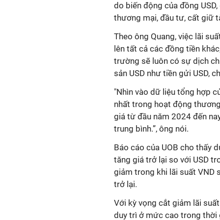
do biến động của đồng USD, đ
thương mại, đầu tư, cất giữ t
Theo ông Quang, việc lãi suấ
lên tất cả các đồng tiền khá
trường sẽ luôn có sự dịch ch
sản USD như tiền gửi USD, chứ
"Nhìn vào dữ liệu tổng hợp c
nhất trong hoạt động thương
giá từ đầu năm 2024 đến nay
trung bình.”, ông nói.
Báo cáo của UOB cho thấy dự
tăng giá trở lại so với USD 
giảm trong khi lãi suất VND
trở lại.
Với kỳ vọng cắt giảm lãi suấ
duy trì ở mức cao trong thờ