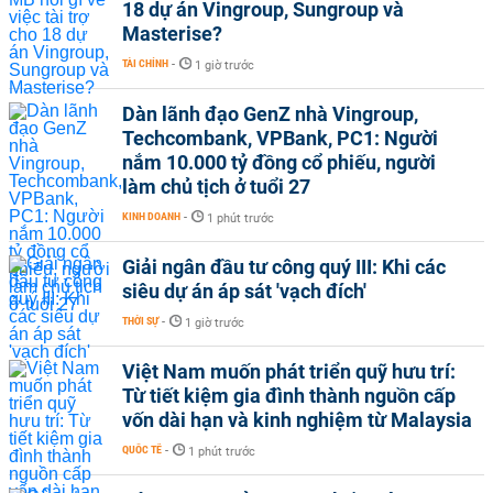
18 dự án Vingroup, Sungroup và
Masterise?
TÀI CHÍNH
-
1 giờ trước
Dàn lãnh đạo GenZ nhà Vingroup,
Techcombank, VPBank, PC1: Người
nắm 10.000 tỷ đồng cổ phiếu, người
làm chủ tịch ở tuổi 27
KINH DOANH
-
1 phút trước
Giải ngân đầu tư công quý III: Khi các
siêu dự án áp sát 'vạch đích'
THỜI SỰ
-
1 giờ trước
Việt Nam muốn phát triển quỹ hưu trí:
Từ tiết kiệm gia đình thành nguồn cấp
vốn dài hạn và kinh nghiệm từ Malaysia
QUỐC TẾ
-
1 phút trước