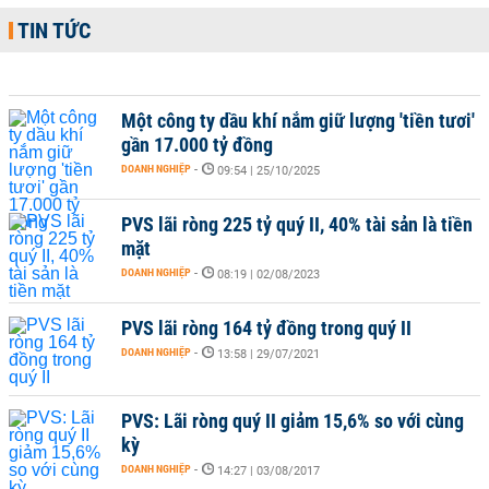
TIN TỨC
Một công ty dầu khí nắm giữ lượng 'tiền tươi'
gần 17.000 tỷ đồng
DOANH NGHIỆP
-
09:54 | 25/10/2025
PVS lãi ròng 225 tỷ quý II, 40% tài sản là tiền
mặt
DOANH NGHIỆP
-
08:19 | 02/08/2023
PVS lãi ròng 164 tỷ đồng trong quý II
DOANH NGHIỆP
-
13:58 | 29/07/2021
PVS: Lãi ròng quý II giảm 15,6% so với cùng
kỳ
DOANH NGHIỆP
-
14:27 | 03/08/2017