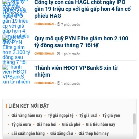
Công ty con của HAGL chốt ngày IPO
gần 19 triệu cp với giá gấp hơn 4 lần cổ
phiếu HAG
CHỨNG KHOÁN
-
7 phút trước
Quy mô quỹ PYN Elite giảm hơn 2.100
tỷ đồng sau tháng 7 ‘tồi tệ’
CHỨNG KHOÁN
-
1 phút trước
Thành viên HĐQT VPBankS xin từ
nhiệm
CHỨNG KHOÁN
-
1 phút trước
LIÊN KẾT NỔI BẬT
Giá vàng hôm nay
Tỷ giá ngoại tệ
Tỷ giá usd
Tỷ giá yen
Tỷ giá euro
Giá heo hơi
Giá cà phê
Giá tiêu hôm nay
Lãi suất ngân hàng
Giá xăng dầu
Giá thép hôm nay