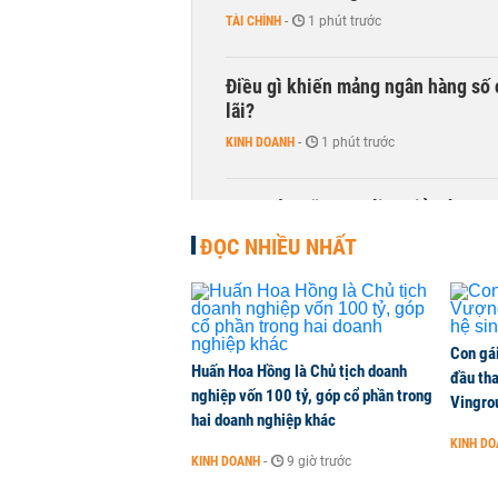
TÀI CHÍNH
-
1 phút trước
Điều gì khiến mảng ngân hàng số 
lãi?
KINH DOANH
-
1 phút trước
Quy mô quỹ PYN Elite giảm hơn 2.1
CHỨNG KHOÁN
-
1 phút trước
ĐỌC NHIỀU NHẤT
Con gá
Huấn Hoa Hồng là Chủ tịch doanh
đầu tha
nghiệp vốn 100 tỷ, góp cổ phần trong
Vingro
hai doanh nghiệp khác
KINH D
KINH DOANH
-
9 giờ trước