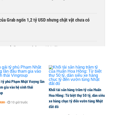
của Grab ngốn 1,2 tỷ USD nhưng chật vật chưa có
00 tỷ đồng sau tháng 7 ‘tồi tệ’
i tỷ phú Phạm Nhật Vượng lần
m gia vào hệ sinh thái
Khối tài sản hàng trăm tỷ của Huấn
up
Hoa Hồng: Từ biệt thự 50 tỷ, dàn siêu
xe hàng chục tỷ đến vườn tùng Nhật
OANH
-
10 giờ trước
đắt đỏ