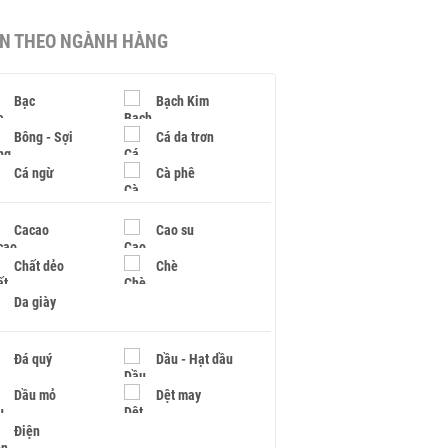
IN THEO NGÀNH HÀNG
Bạc
Bạch Kim
Bông - Sợi
Cá da trơn
Cá ngừ
Cà phê
Cacao
Cao su
Chất dẻo
Chè
Da giày
Đá quý
Dầu - Hạt dầu
Dầu mỏ
Dệt may
Điện