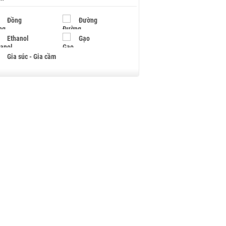
Đồng
Đường
Ethanol
Gạo
Gia súc - Gia cầm
Giấy
Gỗ
Hạt điều
Hồ tiêu - Hạt tiêu
Khí đốt
Kim loại khác
Mắc ca
Muối
Ngũ cốc
Nhựa - Hạt nhựa
Palladium
Phân bón