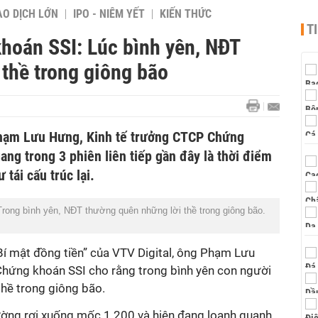
AO DỊCH LỚN
IPO - NIÊM YẾT
KIẾN THỨC
T
hoán SSI: Lúc bình yên, NĐT
thề trong giông bão
hạm Lưu Hưng, Kinh tế trưởng CTCP Chứng
ang trong 3 phiên liên tiếp gần đây là thời điểm
 tái cấu trúc lại.
rong bình yên, NĐT thường quên những lời thề trong giông bão.
Bí mật đồng tiền” của VTV Digital, ông Phạm Lưu
hứng khoán SSI cho rằng trong bình yên con người
thề trong giông bão.
rường rơi xuống mốc 1.200 và hiện đang loanh quanh