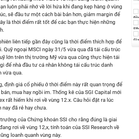
ạn luôn phải nhớ về lời hứa khi đang kẹp hàng ở vùng
rúc, sẽ đầu tư một cách bài bản hơn, giảm margin để
đây là thời điểm rất tốt để các bạn thực hiện những
h.
hiên liên tiếp gần đây cũng là thời điểm thích hợp để
lại. Quỹ ngoại MSCI ngày 31/5 vừa qua đã tái cấu trúc
uỹ lớn trên thị trường Mỹ vừa qua cũng thực hiện tái
gì để nhà đầu tư cá nhân không tái cấu trúc danh
m vừa qua.
ng, định giá cổ phiếu ở thời điểm này rất quan trọng để
 bán, mua hay ngồi im. Thống kê của SGI Capital mới
 rất hiếm khi rơi về vùng 12.x. Câu hỏi đặt ra lúc
ện nay đã rẻ hay chưa.
tế trưởng của Chứng khoán SSI cho rằng đúng là giai
đang rơi về vùng 12,x, tính toán của SSI Research về
ũng loanh quanh vùng này.