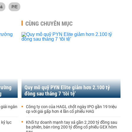
iá
P/E
CÙNG CHUYÊN MỤC
trường
Quy mô quỹ PYN Elite giảm hơn 2.100 tỷ
g
đồng sau tháng 7 ‘tồi tệ’
 giải ngân
Công ty con của HAGL chốt ngày IPO gần 19 triệu
cp với giá gấp hơn 4 lần cổ phiếu HAG
 kỷ lục
Khối tự doanh mạnh tay xả gần 2.200 tỷ đồng sau
ba phiên, bán ròng 200 tỷ đồng cổ phiếu GEX hôm
nay