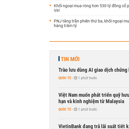
Khối ngoại mua ròng hơn 530 tỷ đồng cổ p
Vin'
PNJ tăng trần phiên thứ ba, khối ngoại m
hàng trăm tỷ
TIN MỚI
Trào lưu dùng AI giao dịch chứng 
QUỐC TẾ
-
1 phút trước
Việt Nam muốn phát triển quỹ hưu 
hạn và kinh nghiệm từ Malaysia
QUỐC TẾ
-
1 phút trước
VietinBank đang trả lãi suất tiết