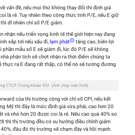
về vấn đề, nếu mọi thứ không thay đổi thì định giá
 là rẻ. Tuy nhiên theo công thức tính P/E, nếu E giữ
thì dĩ nhiên chỉ số P/E giảm.
 nhận nếu triển vọng kinh tế thế giới hiện nay đang
ình sắp tới nếu xấu đi,
lạm phát
tăng cao, biên lợi
ì phần mẫu số E sẽ giảm đi, lúc đó P/E sẽ không
 nhà phân tích sẽ chợt nhận ra thời điểm chúng ta
rẻ thực ra E đang rất thấp, có thể nó sẽ tương đương
ởng CTCP Chứng khoán SSI. (
Ảnh chụp màn hình
).
orward của thị trường cộng với chỉ số CPI, nếu kết
g Mỹ thì đây là mức định giá vừa phải, cao hơn 20
đắt và nhỏ hơn 20 được coi là rẻ. Nếu cao quá 40% so
 28 thì thị trường đều có xu hướng điều chỉnh giảm
 40%, đâu đó thị trường sẽ chạm đáy và hồi mạnh.