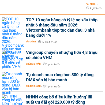
TÀI CHÍNH
-
4 giờ trước
TOP 10 ngân hàng có tỷ lệ nợ xấu thấp
nhất 6 tháng đầu năm 2026:
Vietcombank tiếp tục dẫn đầu, 3 nhà
băng dưới 1%
TÀI CHÍNH
-
17 phút trước
Vingroup chuyển nhượng hơn 4,8 triệu
cổ phiếu VHM
CHỨNG KHOÁN
-
1 phút trước
Tự doanh mua ròng hơn 300 tỷ đồng,
DMX vẫn bị bán mạnh
CHỨNG KHOÁN
-
1 phút trước
NHNN công bố điều kiện 'hưởng' lãi
suất ưu đãi gói 220.000 tỷ đồng