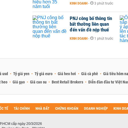
KINH DOANH
-
3 phút trước
PNJ công bố thông tin
bất thường liên quan
đến vấn đề nộp thuế
KINH DOANH
-
1 phút trước
á usd
Tỷ giá yen
Tỷ giá euro
Giá heo hơi
Giá cà phê
Giá tiêu hôm n
t heo
Giá gạo
Giá cao su
Best Retail Brokers
Diễn đàn đầu tư Việt N
ỐC TẾ
TÀI CHÍNH
NHÀ ĐẤT
CHỨNG KHOÁN
DOANH NGHIỆP
KINH DO
P.HCM cấp ngày 20/3/2026