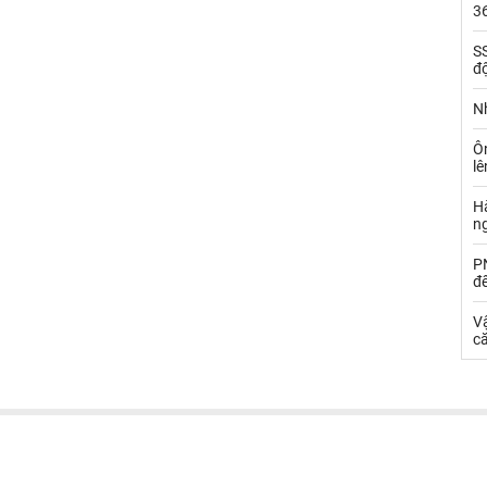
36
SS
đ
Nh
Ô
l
Hà
n
PN
đ
Vậ
că