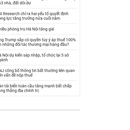
Palladium
Phân bón
3 nhà, đất dôi dư
Rau - Củ -Quả
Sắt thép
I Research chỉ ra hai yếu tố quyết định
ộng lực tăng trưởng nửa cuối năm
Sữa
iều phòng trọ Hà Nội tăng giá
ng Trump sắp có quyền tùy ý áp thuế 100%
Than
Thức ăn chăn nuôi
ên những đối tác thương mại hàng đầu?
Thủy hải sản khác
Tôm
 Nội dự kiến sáp nhập, tổ chức lại 5 sở
gành
Vàng
J công bố thông tin bất thường liên quan
ến vấn đề nộp thuế
VLXD khác
Xăng dầu
n tải biển toàn cầu tăng mạnh bất chấp
Xi măng - Clynker
ng thẳng địa chính trị