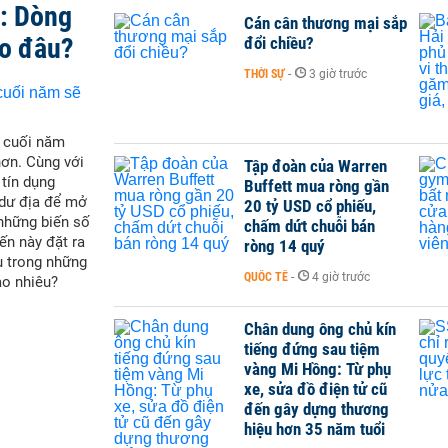
t: Dòng
Cán cân thương mại sắp
ào đâu?
đổi chiều?
THỜI SỰ
-
3 giờ trước
i cuối năm
hơn. Cùng với
Tập đoàn của Warren
 tín dụng
Buffett mua ròng gần
 dư địa để mở
20 tỷ USD cổ phiếu,
 những biến số
chấm dứt chuỗi bán
ến này đặt ra
ròng 14 quý
u trong những
QUỐC TẾ
-
4 giờ trước
ao nhiêu?
Chân dung ông chủ kín
tiếng đứng sau tiệm
vàng Mi Hồng: Từ phụ
xe, sửa đồ điện tử cũ
đến gây dựng thương
hiệu hơn 35 năm tuổi