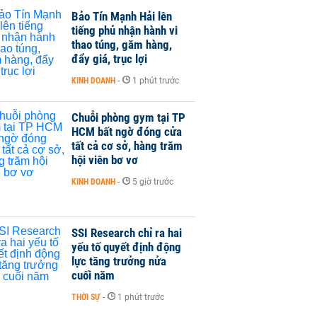
Bảo Tín Mạnh Hải lên
tiếng phủ nhận hành vi
thao túng, găm hàng,
đẩy giá, trục lợi
KINH DOANH
-
1 phút trước
Chuỗi phòng gym tại TP
HCM bất ngờ đóng cửa
tất cả cơ sở, hàng trăm
hội viên bơ vơ
KINH DOANH
-
5 giờ trước
SSI Research chỉ ra hai
yếu tố quyết định động
lực tăng trưởng nửa
cuối năm
THỜI SỰ
-
1 phút trước