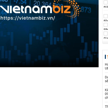
Hà
U
Da
s
Kế
0
c
Th