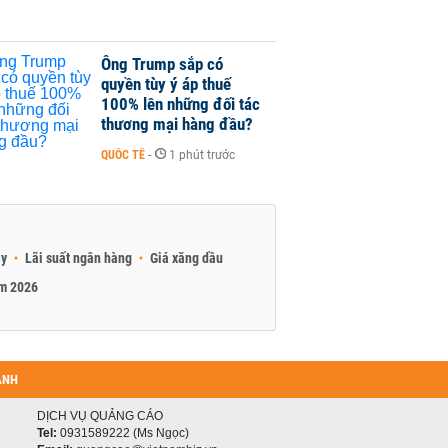
Ông Trump sắp có
quyền tùy ý áp thuế
100% lên những đối tác
thương mại hàng đầu?
QUỐC TẾ
-
1 phút trước
ay
Lãi suất ngân hàng
Giá xăng dầu
am 2026
ANH
DỊCH VỤ QUẢNG CÁO
Tel:
0931589222 (Ms Ngọc)