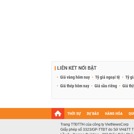
LIÊN KẾT NỔI BẬT
Giá vàng hôm nay
Tỷ giá ngoại tệ
Tỷ gi
Giá thép hôm nay
Giá sầu riêng
Giá thị
THỜI SỰ
DỰ BÁO
HÀNG HÓA
QU
Trang TTĐTTH của công ty VietNewsCorp
Giấy phép số 3323/GP-TTĐT do Sở VH&TT T