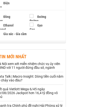
Điện
Đồng
Đường
Ethanol
Gạo
Gia súc - Gia cầm
Giấy
Gỗ
TIN MỚI NHẤT
Hạt điều
Hồ tiêu - Hạt tiêu
 Nội xem xét miễn nhiệm chức vụ ủy viên
Khí đốt
BND với 11 người đứng đầu sở, ngành
ta Talk | Macro Insight: Dòng tiền cuối năm
Kim loại khác
Mắc ca
ẽ chảy vào đâu?
Muối
Ngũ cốc
t quả Vietlott Mega 6/45 ngày
9/08/2026 Jackpot hơn 16,4 tỷ đồng vô
Nhựa - Hạt nhựa
hủ
anh tra Chính phủ đề nghị Hải Phòng xử lý