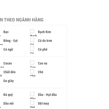
IN THEO NGÀNH HÀNG
Bạc
Bạch Kim
Bông - Sợi
Cá da trơn
Cá ngừ
Cà phê
Cacao
Cao su
Chất dẻo
Chè
Da giày
Đá quý
Dầu - Hạt dầu
Dầu mỏ
Dệt may