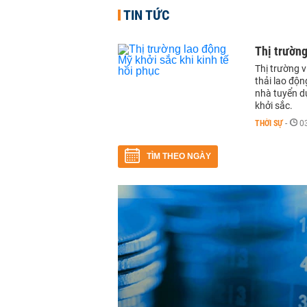
TIN TỨC
Thị trường
Thị trường 
thải lao độn
nhà tuyển d
khởi sắc.
THỜI SỰ
-
0
TÌM THEO NGÀY