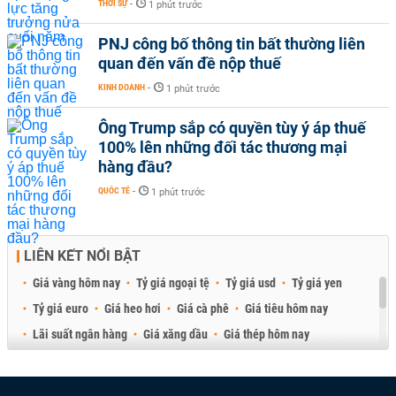
THỜI SỰ
-
1 phút trước
PNJ công bố thông tin bất thường liên
quan đến vấn đề nộp thuế
KINH DOANH
-
1 phút trước
Ông Trump sắp có quyền tùy ý áp thuế
100% lên những đối tác thương mại
hàng đầu?
QUỐC TẾ
-
1 phút trước
LIÊN KẾT NỔI BẬT
Giá vàng hôm nay
Tỷ giá ngoại tệ
Tỷ giá usd
Tỷ giá yen
Tỷ giá euro
Giá heo hơi
Giá cà phê
Giá tiêu hôm nay
Lãi suất ngân hàng
Giá xăng dầu
Giá thép hôm nay
Giá sầu riêng
Giá thịt heo
Giá gạo
Giá cao su
Best Retail Brokers
Diễn đàn đầu tư Việt Nam 2026