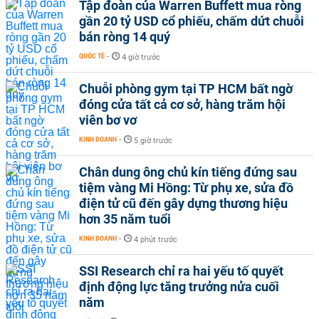
Tập đoàn của Warren Buffett mua ròng
gần 20 tỷ USD cổ phiếu, chấm dứt chuỗi
bán ròng 14 quý
QUỐC TẾ
-
4 giờ trước
Chuỗi phòng gym tại TP HCM bất ngờ
đóng cửa tất cả cơ sở, hàng trăm hội
viên bơ vơ
KINH DOANH
-
5 giờ trước
Chân dung ông chủ kín tiếng đứng sau
tiệm vàng Mi Hồng: Từ phụ xe, sửa đồ
điện tử cũ đến gây dựng thương hiệu
hơn 35 năm tuổi
KINH DOANH
-
4 phút trước
SSI Research chỉ ra hai yếu tố quyết
định động lực tăng trưởng nửa cuối
năm