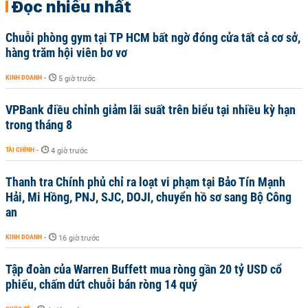
Đọc nhiều nhất
Chuỗi phòng gym tại TP HCM bất ngờ đóng cửa tất cả cơ sở,
hàng trăm hội viên bơ vơ
KINH DOANH
-
5 giờ trước
VPBank điều chỉnh giảm lãi suất trên biểu tại nhiều kỳ hạn
trong tháng 8
TÀI CHÍNH
-
4 giờ trước
Thanh tra Chính phủ chỉ ra loạt vi phạm tại Bảo Tín Mạnh
Hải, Mi Hồng, PNJ, SJC, DOJI, chuyển hồ sơ sang Bộ Công
an
KINH DOANH
-
16 giờ trước
Tập đoàn của Warren Buffett mua ròng gần 20 tỷ USD cổ
phiếu, chấm dứt chuỗi bán ròng 14 quý