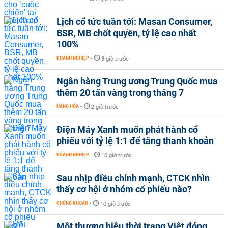
Lịch cổ tức tuần tới: Masan Consumer,
BSR, MB chốt quyền, tỷ lệ cao nhất
100%
DOANH NGHIỆP
-
3 giờ trước
Ngân hàng Trung ương Trung Quốc mua
thêm 20 tấn vàng trong tháng 7
HÀNG HÓA
-
2 giờ trước
Điện Máy Xanh muốn phát hành cổ
phiếu với tỷ lệ 1:1 để tăng thanh khoản
DOANH NGHIỆP
-
10 giờ trước
Sau nhịp điều chỉnh mạnh, CTCK nhìn
thấy cơ hội ở nhóm cổ phiếu nào?
CHỨNG KHOÁN
-
10 giờ trước
Một thương hiệu thời trang Việt đóng