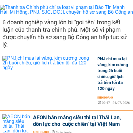
6 doanh nghiệp vàng lớn bị "gọi tên" trong kết
luận của thanh tra chính phủ. Một số vi phạm
được chuyển hồ sơ sang Bộ Công an tiếp tục xử
lý.
PNJ chỉ mua lại
vàng, kim cương
trong 2h buổi
chiều, giữ lịch
trả tiền tối đa
120 ngày
KINH DOANH
-
09:47 | 24/07/2026
AEON bán mảng siêu thị tại Thái Lan,
dồn lực cho ‘cuộc chiến’ tại Việt Nam
KINH DOANH
-
3 giờ trước