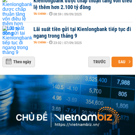
Kienlongbank được chấp thuận tăng vốn điều
lệ thêm hơn 2.100 tỷ đồng
TÀI CHÍNH
-
08:59 | 09/09/2025
Lãi suất tiền gửi tại Kienlongbank tiếp tục đi
ngang trong tháng 9
TÀI CHÍNH
-
23:02 | 07/09/2025
Theo ngày
TRƯỚC
SAU