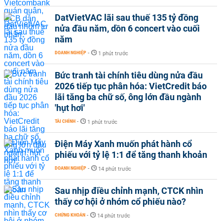
DatVietVAC lãi sau thuế 135 tỷ đồng
nửa đầu năm, dồn 6 concert vào cuối
năm
DOANH NGHIỆP
-
1 phút trước
Bức tranh tài chính tiêu dùng nửa đầu
2026 tiếp tục phân hóa: VietCredit báo
lãi tăng ba chữ số, ông lớn đầu ngành
'hụt hơi'
TÀI CHÍNH
-
1 phút trước
Điện Máy Xanh muốn phát hành cổ
phiếu với tỷ lệ 1:1 để tăng thanh khoản
DOANH NGHIỆP
-
14 phút trước
Sau nhịp điều chỉnh mạnh, CTCK nhìn
thấy cơ hội ở nhóm cổ phiếu nào?
CHỨNG KHOÁN
-
14 phút trước