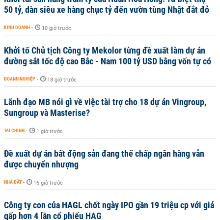
50 tỷ, dàn siêu xe hàng chục tỷ đến vườn tùng Nhật đắt đỏ
KINH DOANH
-
10 giờ trước
Khởi tố Chủ tịch Công ty Mekolor từng đề xuất làm dự án
đường sắt tốc độ cao Bắc - Nam 100 tỷ USD bằng vốn tự có
DOANH NGHIỆP
-
18 giờ trước
Lãnh đạo MB nói gì về việc tài trợ cho 18 dự án Vingroup,
Sungroup và Masterise?
TÀI CHÍNH
-
1 giờ trước
Đề xuất dự án bất động sản đang thế chấp ngân hàng vẫn
được chuyển nhượng
NHÀ ĐẤT
-
16 giờ trước
Công ty con của HAGL chốt ngày IPO gần 19 triệu cp với giá
gấp hơn 4 lần cổ phiếu HAG