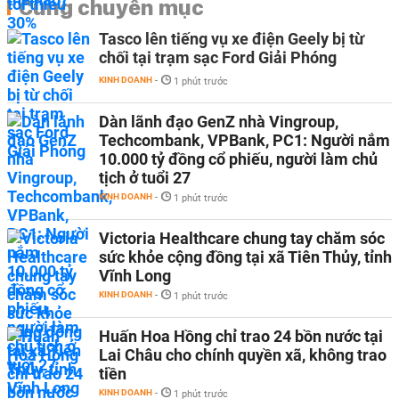
Cùng chuyên mục
Tasco lên tiếng vụ xe điện Geely bị từ
chối tại trạm sạc Ford Giải Phóng
KINH DOANH
-
1 phút trước
Dàn lãnh đạo GenZ nhà Vingroup,
Techcombank, VPBank, PC1: Người nắm
10.000 tỷ đồng cổ phiếu, người làm chủ
tịch ở tuổi 27
KINH DOANH
-
1 phút trước
Victoria Healthcare chung tay chăm sóc
sức khỏe cộng đồng tại xã Tiên Thủy, tỉnh
Vĩnh Long
KINH DOANH
-
1 phút trước
Huấn Hoa Hồng chỉ trao 24 bồn nước tại
Lai Châu cho chính quyền xã, không trao
tiền
KINH DOANH
-
1 phút trước