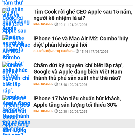
Tim Cook rời ghế CEO Apple sau 15 năm,
người kế nhiệm là ai?
KINH DOANH
-
10:11 | 21/04/2026
iPhone 16e và Mac Air M2: Combo 'hủy
diệt' phân khúc giá hời
CHUYỂN ĐỘNG THỊ TRƯỜNG
-
15:44 | 17/03/2026
Chấm dứt kỷ nguyên ‘chỉ biết lắp ráp’,
Google và Apple đang biến Việt Nam
thành thủ phủ sản xuất như thế nào?
KINH DOANH
-
13:40 | 20/01/2026
iPhone 17 bản tiêu chuẩn hút khách,
Apple tăng sản lượng tối thiểu 30%
KINH DOANH
-
20:38 | 20/09/2025