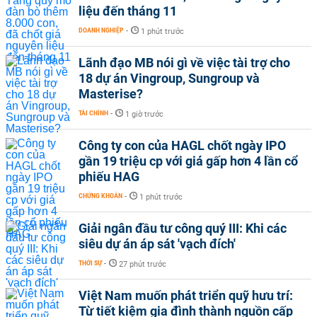
liệu đến tháng 11
DOANH NGHIỆP
-
1 phút trước
Lãnh đạo MB nói gì về việc tài trợ cho
18 dự án Vingroup, Sungroup và
Masterise?
TÀI CHÍNH
-
1 giờ trước
Công ty con của HAGL chốt ngày IPO
gần 19 triệu cp với giá gấp hơn 4 lần cổ
phiếu HAG
CHỨNG KHOÁN
-
1 phút trước
Giải ngân đầu tư công quý III: Khi các
siêu dự án áp sát 'vạch đích'
THỜI SỰ
-
27 phút trước
Việt Nam muốn phát triển quỹ hưu trí:
Từ tiết kiệm gia đình thành nguồn cấp