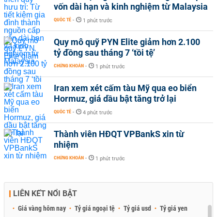
vốn dài hạn và kinh nghiệm từ Malaysia
QUỐC TẾ
-
1 phút trước
Quy mô quỹ PYN Elite giảm hơn 2.100
tỷ đồng sau tháng 7 ‘tồi tệ’
CHỨNG KHOÁN
-
1 phút trước
Iran xem xét cấm tàu Mỹ qua eo biển
Hormuz, giá dầu bật tăng trở lại
QUỐC TẾ
-
4 phút trước
Thành viên HĐQT VPBankS xin từ
nhiệm
CHỨNG KHOÁN
-
1 phút trước
LIÊN KẾT NỔI BẬT
Giá vàng hôm nay
Tỷ giá ngoại tệ
Tỷ giá usd
Tỷ giá yen