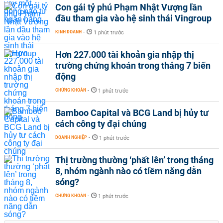
Con gái tỷ phú Phạm Nhật Vượng lần
đầu tham gia vào hệ sinh thái Vingroup
KINH DOANH
-
1 phút trước
Hơn 227.000 tài khoản gia nhập thị
trường chứng khoán trong tháng 7 biến
động
CHỨNG KHOÁN
-
1 phút trước
Bamboo Capital và BCG Land bị hủy tư
cách công ty đại chúng
DOANH NGHIỆP
-
1 phút trước
Thị trường thường ‘phất lên’ trong tháng
8, nhóm ngành nào có tiềm năng dẫn
sóng?
CHỨNG KHOÁN
-
1 phút trước