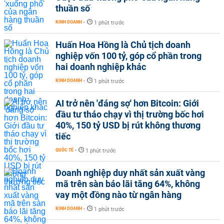
thuần số
KINH DOANH
-
1 phút trước
Huấn Hoa Hồng là Chủ tịch doanh
nghiệp vốn 100 tỷ, góp cổ phần trong
hai doanh nghiệp khác
KINH DOANH
-
1 phút trước
AI trở nên 'đáng sợ' hơn Bitcoin: Giới
đầu tư tháo chạy vì thị trường bốc hơi
40%, 150 tỷ USD bị rút không thương
tiếc
QUỐC TẾ
-
1 phút trước
Doanh nghiệp duy nhất sản xuất vàng
mã trên sàn báo lãi tăng 64%, không
vay một đồng nào từ ngân hàng
KINH DOANH
-
1 phút trước